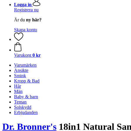
Logga in
Registrera nu
Är du
ny här?
Skapa konto
Varukorg
0 kr
Varumärken
Ansikte
Smink
Kropp & Bad
Hår
Män
Baby & barn
Teman
Solskydd
Erbjudanden
Dr. Bronner's
18in1 Natural Sa