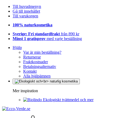
Till huvudmenyn
Gå till innehållet
Till varukorgen
100% naturkosmetika
Sverige: Fri standardfrakt
från 890 kr
Minst 1 gratisprov
med varje beställning
Hjälp
Var är min beställning?
Returnerar
Fraktkostnader
Betalningsalternativ
Kontakt
Alla hjälpämnen
Mer inspiration
Ekologiskt tvättmedel och mer