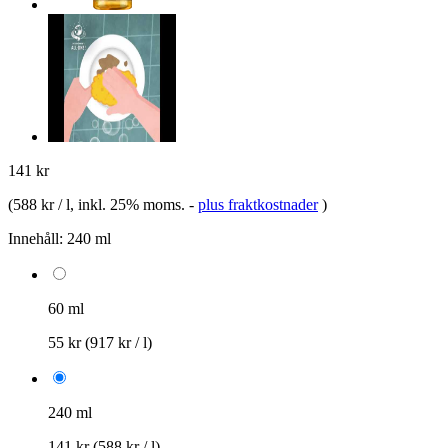
141 kr
(
588 kr / l
, inkl. 25% moms.
-
plus fraktkostnader
)
Innehåll:
240 ml
60 ml
55 kr
(917 kr / l)
240 ml
141 kr
(588 kr / l)