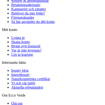
Returer & återbetalningar
Betalningsalternativ
Kampanjer och rabatter
Behöver du mer hjälp?
Företagskunder
Så här använder du ditt konto
Mitt konto
Logga in
Skapa konto
Begär nytt lösenord
Var är min leverans?
Lös in kupong
Intressanta fakta
beauty blog
Ingredienser
Naturkosmetiska certifikat
Vi och vår miljö
Aktuella erbjudanden
Om Ecco Verde
Om oss