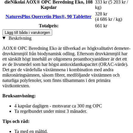
dieNikolai AOX® OPC Beredning Eko, 108
333 kr
(5 203 kr /
Kapslar
kg)
328 kr
NaturesPlus Quercetin Plus®, 90 Tabletter
(4 686 kr / kg)
Totalpris:
661 kr
Lägg till båda i varukorgen
Beskrivning
AOX® OPC Beredning Eko är tillverkad av högkvalitativt demeter-
druvkärnmjöl från biodynamisk odling. Eftersom druvkärnmjöl har
ett särskilt högt innehåll av oligomera proanthocyanidiner är det ett
av de livsmedel som har högst antioxidantkapacitet (ORAC-värde).
Det ger de värdefulla växtämnena i kombination med andra
mikronäringsämnen, såsom fibrer, medföljande växtämnen och
naturliga polyfenoler, som finns tillsammans i den primära
växtkontexten.
Bruksanvisning:
4 kapslar dagligen - motsvarar ca 300 mg OPC
Ta regelbundet under minst 3 månader.
Tips och råd:
Ta med en måltid.