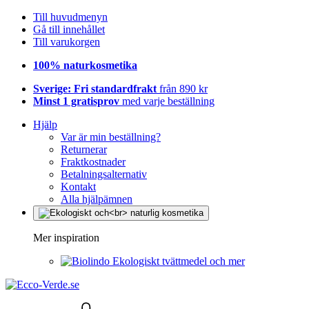
Till huvudmenyn
Gå till innehållet
Till varukorgen
100% naturkosmetika
Sverige: Fri standardfrakt
från 890 kr
Minst 1 gratisprov
med varje beställning
Hjälp
Var är min beställning?
Returnerar
Fraktkostnader
Betalningsalternativ
Kontakt
Alla hjälpämnen
Mer inspiration
Ekologiskt tvättmedel och mer