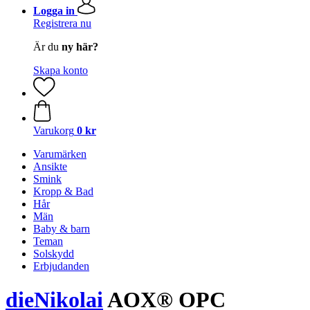
Logga in
Registrera nu
Är du
ny här?
Skapa konto
Varukorg
0 kr
Varumärken
Ansikte
Smink
Kropp & Bad
Hår
Män
Baby & barn
Teman
Solskydd
Erbjudanden
dieNikolai
AOX® OPC