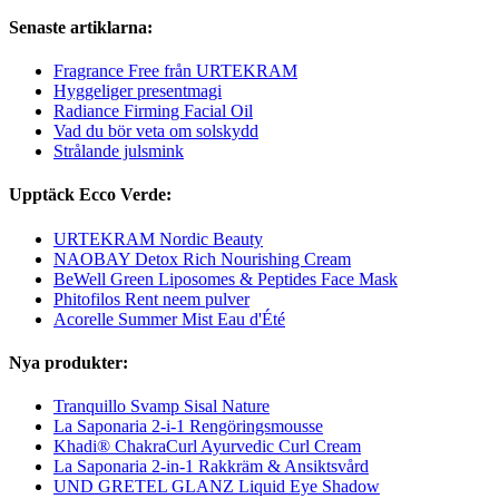
Senaste artiklarna:
Fragrance Free från URTEKRAM
Hyggeliger presentmagi
Radiance Firming Facial Oil
Vad du bör veta om solskydd
Strålande julsmink
Upptäck Ecco Verde:
URTEKRAM Nordic Beauty
NAOBAY Detox Rich Nourishing Cream
BeWell Green Liposomes & Peptides Face Mask
Phitofilos Rent neem pulver
Acorelle Summer Mist Eau d'Été
Nya produkter:
Tranquillo Svamp Sisal Nature
La Saponaria 2-i-1 Rengöringsmousse
Khadi® ChakraCurl Ayurvedic Curl Cream
La Saponaria 2-in-1 Rakkräm & Ansiktsvård
UND GRETEL GLANZ Liquid Eye Shadow