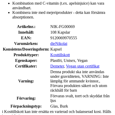
Kombination med C-vitamin (t.ex. apelsinjuice) kan vara
användbart.
Kombinera inte med mejeriprodukter - detta kan försämra
absorptionen.
Artikelnr.:
NIK-FG00069
Innehåll:
108 Kapslar
EAN:
9120069970555
Varumärken:
dieNikolai
Konsistens/Doseringsform:
Kapsel
Produkttyper:
Kosttillskott
Egenskaper:
Plastfri, Unisex, Vegan
Certifikater:
Demeter
,
Vegan utan certifikat
Denna produkt ska inte användas
under graviditeten, VARNING: Inte
Varning:
lämplig för ammande kvinnor.,
Förvara produkten säkert och utom
räckhåll för barn
Förvaras svalt, torrt och skyddat från
Förvaring:
ljus
Förpackningstyp:
Glas, Burk
i
Kosttillskott kan inte ersätta en varierad och balanserad kost. Hålls