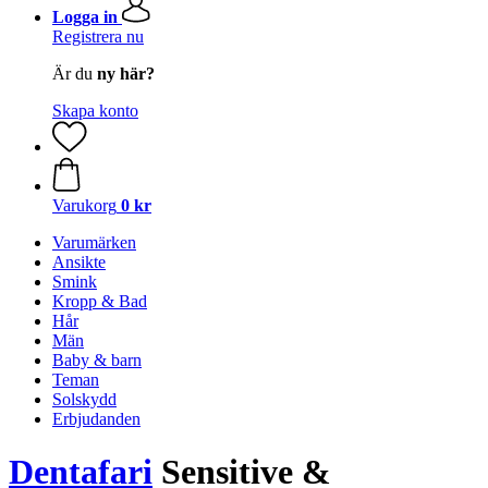
Logga in
Registrera nu
Är du
ny här?
Skapa konto
Varukorg
0 kr
Varumärken
Ansikte
Smink
Kropp & Bad
Hår
Män
Baby & barn
Teman
Solskydd
Erbjudanden
Dentafari
Sensitive &