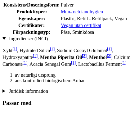
Konsistens/Doseringsform:
Pulver
Produkttyper:
Mun- och tandhygien
Egenskaper:
Plastfri, Refill - Refillpack, Vegan
Certifikater:
Vegan utan certifikat
Förpackningstyp:
Påse, Sminkdosa
Ingredienser (INCI)
[1]
[1]
[1]
Xylit
, Hydrated Silica
, Sodium Cocoyl Glutamat
,
[1]
[2]
[2]
Hydroxyapatite
,
Mentha Piperita Oil
,
Menthol
, Calcium
[1]
[1]
[1]
Carbonate
, Acacia Senegal Gum
, Lactobacillus Ferment
av naturligt ursprung
aus kontrolliert biologischem Anbau
Juridisk information
Passar med