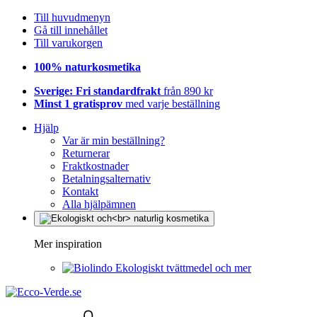
Till huvudmenyn
Gå till innehållet
Till varukorgen
100% naturkosmetika
Sverige: Fri standardfrakt
från 890 kr
Minst 1 gratisprov
med varje beställning
Hjälp
Var är min beställning?
Returnerar
Fraktkostnader
Betalningsalternativ
Kontakt
Alla hjälpämnen
Mer inspiration
Ekologiskt tvättmedel och mer