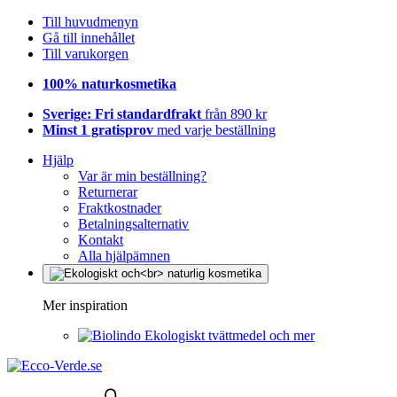
Till huvudmenyn
Gå till innehållet
Till varukorgen
100% naturkosmetika
Sverige: Fri standardfrakt
från 890 kr
Minst 1 gratisprov
med varje beställning
Hjälp
Var är min beställning?
Returnerar
Fraktkostnader
Betalningsalternativ
Kontakt
Alla hjälpämnen
Mer inspiration
Ekologiskt tvättmedel och mer