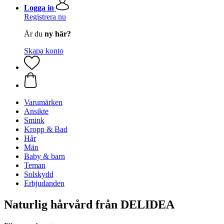
Logga in
Registrera nu
Är du
ny här?
Skapa konto
Varumärken
Ansikte
Smink
Kropp & Bad
Hår
Män
Baby & barn
Teman
Solskydd
Erbjudanden
Naturlig hårvård från DELIDEA