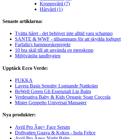
Kroppsvård (7)
Hårvård (1)
Senaste artiklarna:
Tvätta håret - det behöver inte alltid vara schampo
SANTE & WWF - tillsammans för att skydda lodjuret
Farfalla's barnmorskeprojekt
10 bra skäl till att använda en menskopp
Miljövänlig tandhygien
Upptäck Ecco Verde:
PUKKA
Lavera Basis Sensitiv Lugnande Nattkräm
BeWell Green Gli Essenziali Lip Balm
Verdesativa Baby & Kids Organic Soap Coccola
Mister Geppetto Universal Massager
Nya produkter:
Avril Pro Âge+ Face Serum
Doftvatten Guava & Kokos - Isola Felice
Avril Pro Âge+ Night Balm