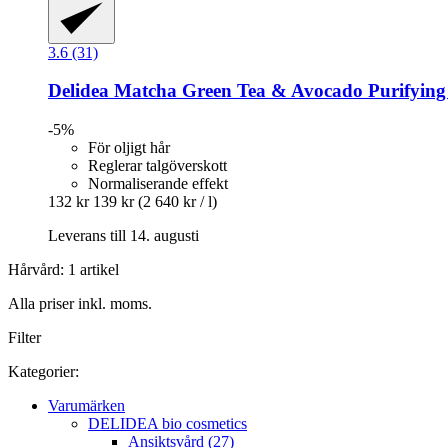
3.6 (31)
Delidea
Matcha Green Tea & Avocado Purifying Lo
-5%
För oljigt hår
Reglerar talgöverskott
Normaliserande effekt
132 kr
139 kr
(2 640 kr / l)
Leverans till 14. augusti
Hårvård: 1 artikel
Alla priser inkl. moms.
Filter
Kategorier:
Varumärken
DELIDEA bio cosmetics
Ansiktsvård (27)