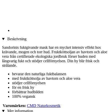
Beskrivning
Sandorinis fuktgivande mask har en mycket intensiv effekt hos
krävande, mogen och torr hud. Fruktköttsoljan av havtorn och aloe
vera från certifierade ekologiska jordbruk förser huden med
långvarig fukt och stödjer cellförnyelsen. Din hy blir frisk och
strålande.
bevarar den naturliga fuktbalansen
med fruktköttsolja av havtorn och aloe vera
stödjer cellförnyelsen
för en frisk hy
förbättrar hudbilden
100% vegansk
Varumärken:
CMD Naturkosmetik
Mer information