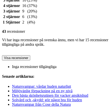
5 stjärnor
10
(23%)
4 stjärnor
16
(37%)
3 stjärnor
9
(20%)
2 stjärnor
6
(13%)
1 Stjärnor
2
(4%)
43
recensioner
Vi har inga recensioner på svenska ännu, men vi har 15 recensioner
tillgängliga på andra språk.
Visa recensioner
Inga recensioner tillgängliga
Senaste artiklarna:
Natursvampar: vårdar huden naturligt
Miljövänlig förpackning på en ny nivå
Den bästa skönhetsrutinen för vacker ansiktshud
Solvård och -skydd: gör något bra för huden
Natursvampar från Cose della Natura