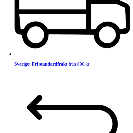
Sverige: Fri standardfrakt
från 890 kr