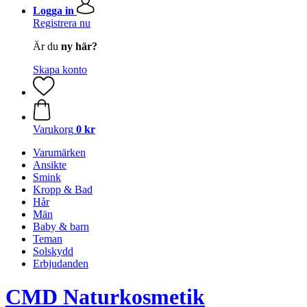
Logga in
Registrera nu
Är du
ny här?
Skapa konto
Varukorg
0 kr
Varumärken
Ansikte
Smink
Kropp & Bad
Hår
Män
Baby & barn
Teman
Solskydd
Erbjudanden
CMD Naturkosmetik