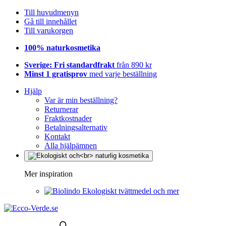
Till huvudmenyn
Gå till innehållet
Till varukorgen
100% naturkosmetika
Sverige: Fri standardfrakt
från 890 kr
Minst 1 gratisprov
med varje beställning
Hjälp
Var är min beställning?
Returnerar
Fraktkostnader
Betalningsalternativ
Kontakt
Alla hjälpämnen
Mer inspiration
Ekologiskt tvättmedel och mer