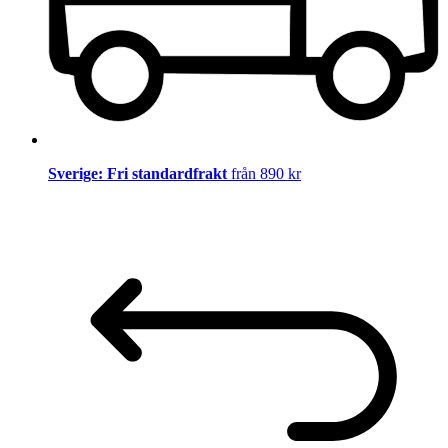
Sverige: Fri standardfrakt
från 890 kr