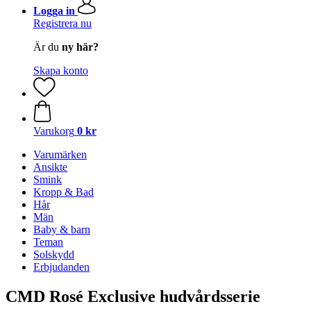
Logga in
Registrera nu
Är du
ny här?
Skapa konto
Varukorg
0 kr
Varumärken
Ansikte
Smink
Kropp & Bad
Hår
Män
Baby & barn
Teman
Solskydd
Erbjudanden
CMD Rosé Exclusive hudvårdsserie