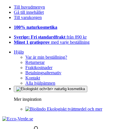
Till huvudmenyn
Gå till innehållet
Till varukorgen
100% naturkosmetika
Sverige: Fri standardfrakt
från 890 kr
Minst 1 gratisprov
med varje beställning
Hjälp
Var är min beställning?
Returnerar
Fraktkostnader
Betalningsalternativ
Kontakt
Alla hjälpämnen
Mer inspiration
Ekologiskt tvättmedel och mer