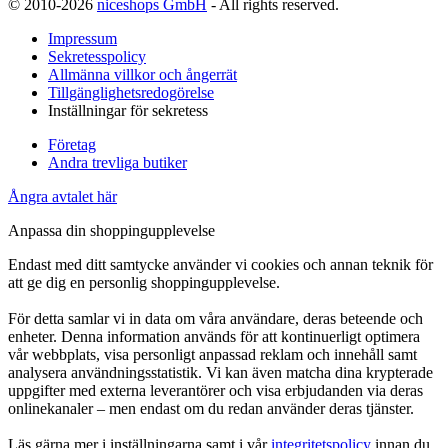
© 2010-2026
niceshops GmbH
- All rights reserved.
Impressum
Sekretesspolicy
Allmänna villkor och ångerrät
Tillgänglighetsredogörelse
Inställningar för sekretess
Företag
Andra trevliga butiker
Ångra avtalet här
Anpassa din shoppingupplevelse
Endast med ditt samtycke använder vi cookies och annan teknik för
att ge dig en personlig shoppingupplevelse.
För detta samlar vi in data om våra användare, deras beteende och
enheter. Denna information används för att kontinuerligt optimera
vår webbplats, visa personligt anpassad reklam och innehåll samt
analysera användningsstatistik. Vi kan även matcha dina krypterade
uppgifter med externa leverantörer och visa erbjudanden via deras
onlinekanaler – men endast om du redan använder deras tjänster.
Läs gärna mer i inställningarna samt i vår
integritetspolicy
innan du