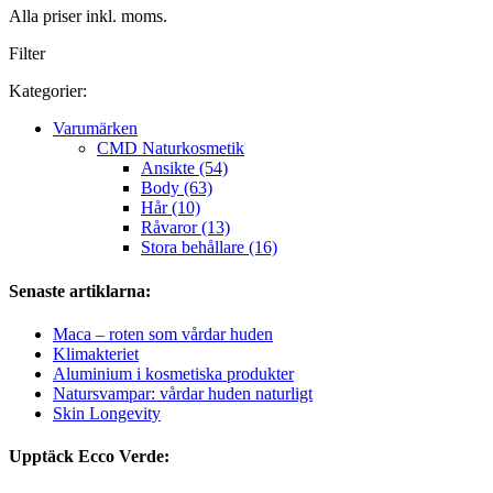
Alla priser inkl. moms.
Filter
Kategorier:
Varumärken
CMD Naturkosmetik
Ansikte (54)
Body (63)
Hår (10)
Råvaror (13)
Stora behållare (16)
Senaste artiklarna:
Maca – roten som vårdar huden
Klimakteriet
Aluminium i kosmetiska produkter
Natursvampar: vårdar huden naturligt
Skin Longevity
Upptäck Ecco Verde: