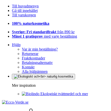
Till huvudmenyn
Gå till innehållet
Till varukorgen
100% naturkosmetika
Sverige: Fri standardfrakt
från 890 kr
Minst 1 gratisprov
med varje beställning
Hjälp
Var är min beställning?
Returnerar
Fraktkostnader
Betalningsalternativ
Kontakt
Alla hjälpämnen
Mer inspiration
Ekologiskt tvättmedel och mer