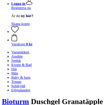
Logga in
Registrera nu
Är du
ny här?
Skapa konto
Varukorg
0 kr
Varumärken
Ansikte
Smink
Kropp & Bad
Hår
Män
Baby & barn
Teman
Solskydd
Erbjudanden
Bioturm
Duschgel Granatäpple