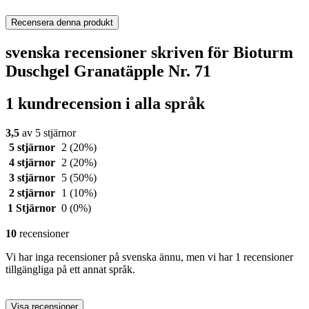
Recensera denna produkt
svenska recensioner skriven för Bioturm
Duschgel Granatäpple Nr. 71
1 kundrecension i alla språk
3,5
av 5 stjärnor
5 stjärnor
2
(20%)
4 stjärnor
2
(20%)
3 stjärnor
5
(50%)
2 stjärnor
1
(10%)
1 Stjärnor
0
(0%)
10
recensioner
Vi har inga recensioner på svenska ännu, men vi har 1 recensioner
tillgängliga på ett annat språk.
Visa recensioner