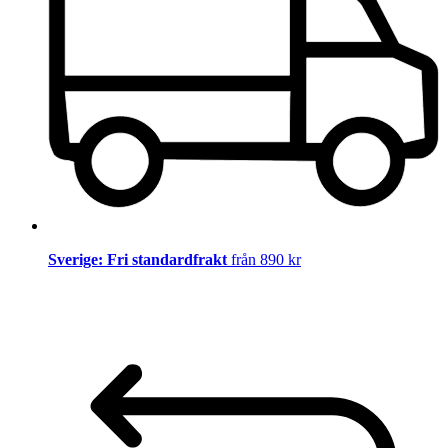
Sverige: Fri standardfrakt
från 890 kr