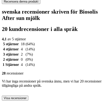
Recensera denna produkt
svenska recensioner skriven för Biosolis
After sun mjölk
20 kundrecensioner i alla språk
4,1
av 5 stjärnor
5 stjärnor
18
(64%)
4 stjärnor
4
(14%)
3 stjärnor
2
(7%)
2 stjärnor
0
(0%)
1 Stjärnor
4
(14%)
28
recensioner
Vi har inga recensioner på svenska ännu, men vi har 20 recensioner
tillgängliga på andra språk.
Visa recensioner