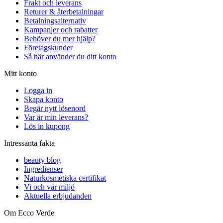
Frakt och leverans
Returer & återbetalningar
Betalningsalternativ
Kampanjer och rabatter
Behöver du mer hjälp?
Företagskunder
Så här använder du ditt konto
Mitt konto
Logga in
Skapa konto
Begär nytt lösenord
Var är min leverans?
Lös in kupong
Intressanta fakta
beauty blog
Ingredienser
Naturkosmetiska certifikat
Vi och vår miljö
Aktuella erbjudanden
Om Ecco Verde