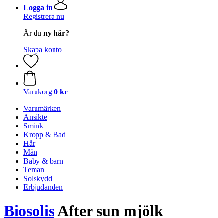
Logga in
Registrera nu
Är du
ny här?
Skapa konto
Varukorg
0 kr
Varumärken
Ansikte
Smink
Kropp & Bad
Hår
Män
Baby & barn
Teman
Solskydd
Erbjudanden
Biosolis
After sun mjölk