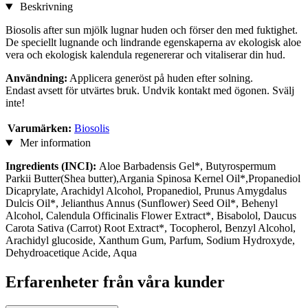
Beskrivning
Biosolis after sun mjölk lugnar huden och förser den med fuktighet.
De speciellt lugnande och lindrande egenskaperna av ekologisk aloe
vera och ekologisk kalendula regenererar och vitaliserar din hud.
Användning:
Applicera generöst på huden efter solning.
Endast avsett för utvärtes bruk. Undvik kontakt med ögonen. Svälj
inte!
Varumärken:
Biosolis
Mer information
Ingredients (INCI):
Aloe Barbadensis Gel*, Butyrospermum
Parkii Butter(Shea butter),Argania Spinosa Kernel Oil*,Propanediol
Dicaprylate, Arachidyl Alcohol, Propanediol, Prunus Amygdalus
Dulcis Oil*, Jelianthus Annus (Sunflower) Seed Oil*, Behenyl
Alcohol, Calendula Officinalis Flower Extract*, Bisabolol, Daucus
Carota Sativa (Carrot) Root Extract*, Tocopherol, Benzyl Alcohol,
Arachidyl glucoside, Xanthum Gum, Parfum, Sodium Hydroxyde,
Dehydroacetique Acide, Aqua
Erfarenheter från våra kunder