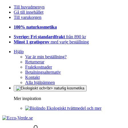
Till huvudmenyn
Gå till innehållet
Till varukorgen
100% naturkosmetika
Sverige: Fri standardfrakt
från 890 kr
Minst 1 gratisprov
med varje beställning
Hjälp
Var är min beställning?
Returnerar
Fraktkostnader
Betalningsalternativ
Kontakt
Alla hjälpämnen
Mer inspiration
Ekologiskt tvättmedel och mer