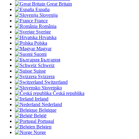
Great Britain
España
Slovenija
France
România
Sverige
Hrvatska
Polska
Magyar
Suomi
България
Schweiz
Suisse
Svizzera
Switzerland
Slovensko
Česká republika
Ireland
Nederland
Belgique
België
Portugal
Belgien
Norge