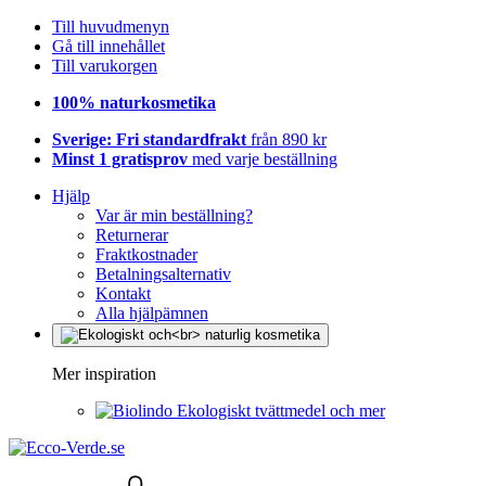
Till huvudmenyn
Gå till innehållet
Till varukorgen
100% naturkosmetika
Sverige: Fri standardfrakt
från 890 kr
Minst 1 gratisprov
med varje beställning
Hjälp
Var är min beställning?
Returnerar
Fraktkostnader
Betalningsalternativ
Kontakt
Alla hjälpämnen
Mer inspiration
Ekologiskt tvättmedel och mer