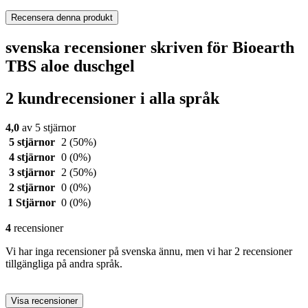
Recensera denna produkt
svenska recensioner skriven för Bioearth
TBS aloe duschgel
2 kundrecensioner i alla språk
4,0
av 5 stjärnor
5 stjärnor
2
(50%)
4 stjärnor
0
(0%)
3 stjärnor
2
(50%)
2 stjärnor
0
(0%)
1 Stjärnor
0
(0%)
4
recensioner
Vi har inga recensioner på svenska ännu, men vi har 2 recensioner
tillgängliga på andra språk.
Visa recensioner