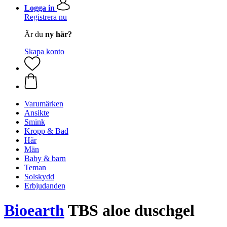
Logga in
Registrera nu
Är du
ny här?
Skapa konto
Varumärken
Ansikte
Smink
Kropp & Bad
Hår
Män
Baby & barn
Teman
Solskydd
Erbjudanden
Bioearth
TBS aloe duschgel