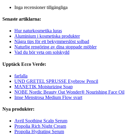
Inga recensioner tillgängliga
Senaste artiklarna:
Hur naturkosmetika luras
Aluminium i kosmetiska produkter
Några tips för ett bekymmerslöst solbad
Naturlig rengöring av dina stoppade möbler
Vad du bör veta om solskydd
Upptäck Ecco Verde:
farfalla
UND GRETEL SPRUSSE Eyebrow Pencil
MANETIK Moisturizing Soap
NOBE Nordic Beauty Oat Wonder® Nourishing Face Oil
Imse Menstrosa Medium Flow svart
Nya produkter:
Avril Soothing Scalp Serum
Propolia Rich Night Cream
Propolia Hydrating Serum