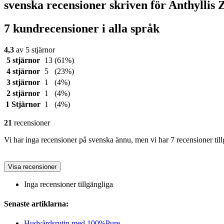
svenska recensioner skriven för Anthyllis
7 kundrecensioner i alla språk
4,3
av 5 stjärnor
5 stjärnor
13
(61%)
4 stjärnor
5
(23%)
3 stjärnor
1
(4%)
2 stjärnor
1
(4%)
1 Stjärnor
1
(4%)
21
recensioner
Vi har inga recensioner på svenska ännu, men vi har 7 recensioner til
Visa recensioner
Inga recensioner tillgängliga
Senaste artiklarna:
Hudvårdsrutin med 100%Pure