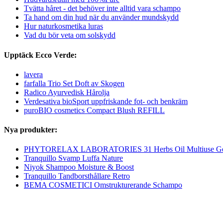
Tvätta håret - det behöver inte alltid vara schampo
Ta hand om din hud när du använder mundskydd
Hur naturkosmetika luras
Vad du bör veta om solskydd
Upptäck Ecco Verde:
lavera
farfalla Trio Set Doft av Skogen
Radico Ayurvedisk Hårolja
Verdesativa bioSport uppfriskande fot- och benkräm
puroBIO cosmetics Compact Blush REFILL
Nya produkter:
PHYTORELAX LABORATORIES 31 Herbs Oil Multiuse Ge
Tranquillo Svamp Luffa Nature
Niyok Shampoo Moisture & Boost
Tranquillo Tandborsthållare Retro
BEMA COSMETICI Omstrukturerande Schampo