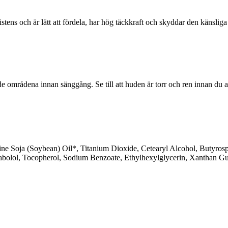
tens och är lätt att fördela, har hög täckkraft och skyddar den känsli
e områdena innan sänggång. Se till att huden är torr och ren innan du 
ine Soja (Soybean) Oil*, Titanium Dioxide, Cetearyl Alcohol, Butyrosp
sabolol, Tocopherol, Sodium Benzoate, Ethylhexylglycerin, Xanthan G