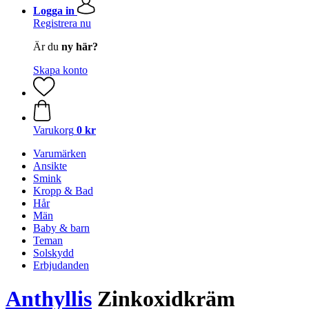
Logga in
Registrera nu
Är du
ny här?
Skapa konto
Varukorg
0 kr
Varumärken
Ansikte
Smink
Kropp & Bad
Hår
Män
Baby & barn
Teman
Solskydd
Erbjudanden
Anthyllis
Zinkoxidkräm