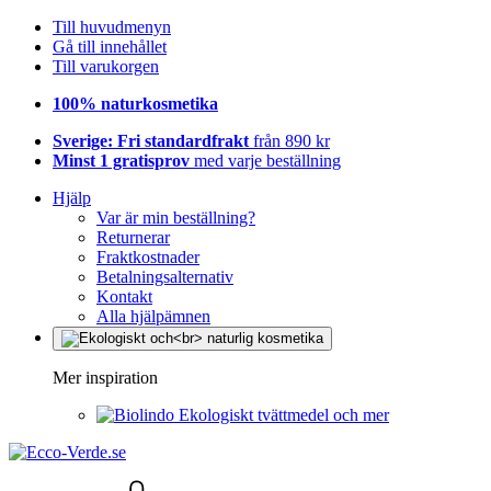
Till huvudmenyn
Gå till innehållet
Till varukorgen
100% naturkosmetika
Sverige: Fri standardfrakt
från 890 kr
Minst 1 gratisprov
med varje beställning
Hjälp
Var är min beställning?
Returnerar
Fraktkostnader
Betalningsalternativ
Kontakt
Alla hjälpämnen
Mer inspiration
Ekologiskt tvättmedel och mer