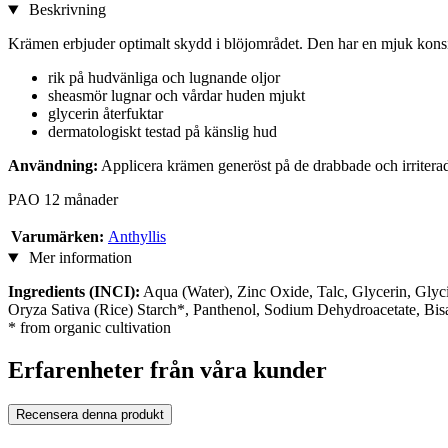
Beskrivning
Krämen erbjuder optimalt skydd i blöjområdet. Den har en mjuk konsis
rik på hudvänliga och lugnande oljor
sheasmör lugnar och vårdar huden mjukt
glycerin återfuktar
dermatologiskt testad på känslig hud
Användning:
Applicera krämen generöst på de drabbade och irriterad
PAO 12 månader
Varumärken:
Anthyllis
Mer information
Ingredients (INCI):
Aqua (Water), Zinc Oxide, Talc, Glycerin, Glyc
Oryza Sativa (Rice) Starch*, Panthenol, Sodium Dehydroacetate, Bi
* from organic cultivation
Erfarenheter från våra kunder
Recensera denna produkt