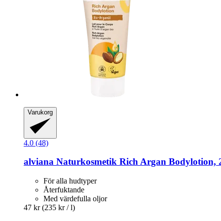
Varukorg
4.0 (48)
alviana Naturkosmetik
Rich Argan Bodylotion, 
För alla hudtyper
Återfuktande
Med värdefulla oljor
47 kr
(235 kr / l)