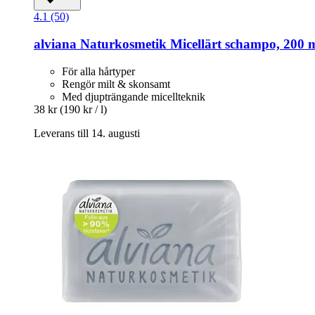
4.1 (50)
alviana Naturkosmetik
Micellärt schampo, 200 
För alla hårtyper
Rengör milt & skonsamt
Med djupträngande micellteknik
38 kr
(190 kr / l)
Leverans till 14. augusti