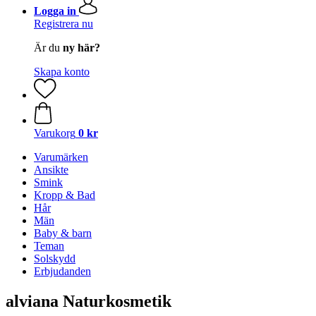
Logga in
Registrera nu
Är du
ny här?
Skapa konto
Varukorg
0 kr
Varumärken
Ansikte
Smink
Kropp & Bad
Hår
Män
Baby & barn
Teman
Solskydd
Erbjudanden
alviana Naturkosmetik