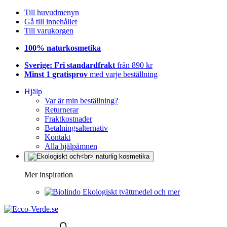
Till huvudmenyn
Gå till innehållet
Till varukorgen
100% naturkosmetika
Sverige: Fri standardfrakt
från 890 kr
Minst 1 gratisprov
med varje beställning
Hjälp
Var är min beställning?
Returnerar
Fraktkostnader
Betalningsalternativ
Kontakt
Alla hjälpämnen
Mer inspiration
Ekologiskt tvättmedel och mer