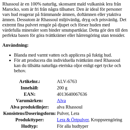
Rhassoul är en 100% naturlig, skonsamt mald vulkanisk lera från
Marocko, som är fri från några tillsatser. Den är ideal för personer
vars hud reagerar på främmande ämnen, doftämnen eller ytaktiva
ämnen. Dessutom är Rhassoul miljövänlig, dryg och prisvänlig. Det
extremt fina pulvret rengör på djupet och förser huden med
värdefulla mineraler som binder smutspartiklar. Detta gör den till den
perfekta basen för göra tvättkrämer eller hårrengöring utan tensider.
Användning:
Blanda med varmt vatten och applicera på fuktig hud.
För att producera din individuella tvättkräm med Rhassoul
kan du tillsätta naturliga eteriska oljor enligt eget tycke och
behov.
Artikelnr.:
ALV-6763
Innehåll:
200 g
EAN:
4013640067636
Varumärken:
Alva
Alva produktlinjer:
alva Rhassoul
Konsistens/Doseringsform:
Pulver, Lera
Produkttyper:
Lera & Örtpulver
, Kroppsrengöring
Hudtyp:
För alla hudtyper