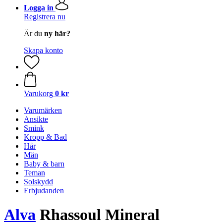
Logga in
Registrera nu
Är du
ny här?
Skapa konto
Varukorg
0 kr
Varumärken
Ansikte
Smink
Kropp & Bad
Hår
Män
Baby & barn
Teman
Solskydd
Erbjudanden
Alva
Rhassoul Mineral