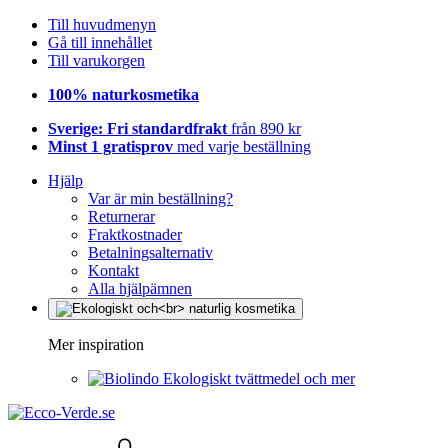
Till huvudmenyn
Gå till innehållet
Till varukorgen
100% naturkosmetika
Sverige: Fri standardfrakt
från 890 kr
Minst 1 gratisprov
med varje beställning
Hjälp
Var är min beställning?
Returnerar
Fraktkostnader
Betalningsalternativ
Kontakt
Alla hjälpämnen
Mer inspiration
Ekologiskt tvättmedel och mer