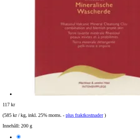
117 kr
(
585 kr / kg
, inkl. 25% moms.
-
plus fraktkostnader
)
Innehåll:
200 g