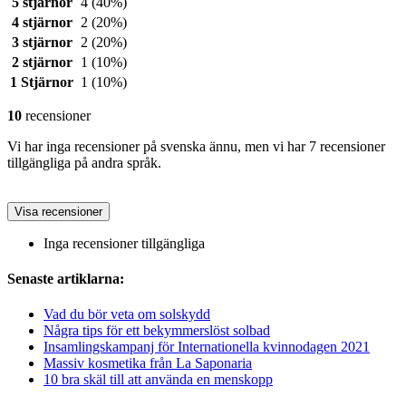
5 stjärnor
4
(40%)
4 stjärnor
2
(20%)
3 stjärnor
2
(20%)
2 stjärnor
1
(10%)
1 Stjärnor
1
(10%)
10
recensioner
Vi har inga recensioner på svenska ännu, men vi har 7 recensioner
tillgängliga på andra språk.
Visa recensioner
Inga recensioner tillgängliga
Senaste artiklarna:
Vad du bör veta om solskydd
Några tips för ett bekymmerslöst solbad
Insamlingskampanj för Internationella kvinnodagen 2021
Massiv kosmetika från La Saponaria
10 bra skäl till att använda en menskopp