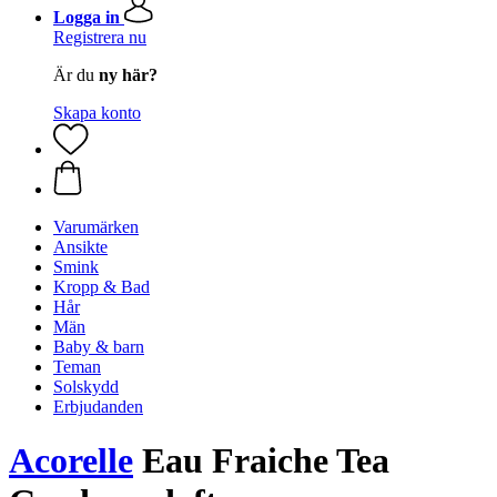
Logga in
Registrera nu
Är du
ny här?
Skapa konto
Varumärken
Ansikte
Smink
Kropp & Bad
Hår
Män
Baby & barn
Teman
Solskydd
Erbjudanden
Acorelle
Eau Fraiche Tea