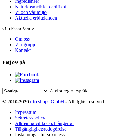
Ingredienser
Naturkosmetiska certifikat
Vi och vår miljö
Aktuella erbjudanden
Om Ecco Verde
Om oss
Vår grupp
Kontakt
Följ oss på
Ändra region/språk
© 2010-2026
niceshops GmbH
- All rights reserved.
Impressum
Sekretesspolicy
Allmänna villkor och ångerrät
Tillgänglighetsredogörelse
Inställningar för sekretess