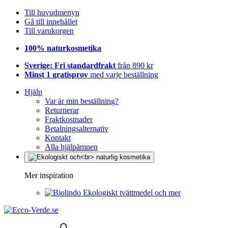
Till huvudmenyn
Gå till innehållet
Till varukorgen
100% naturkosmetika
Sverige: Fri standardfrakt
från 890 kr
Minst 1 gratisprov
med varje beställning
Hjälp
Var är min beställning?
Returnerar
Fraktkostnader
Betalningsalternativ
Kontakt
Alla hjälpämnen
Mer inspiration
Ekologiskt tvättmedel och mer