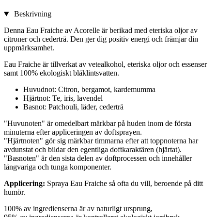
Beskrivning
Denna Eau Fraiche av Acorelle är berikad med eteriska oljor av
citroner och cederträ. Den ger dig positiv energi och främjar din
uppmärksamhet.
Eau Fraiche är tillverkat av vetealkohol, eteriska oljor och essenser
samt 100% ekologiskt blåklintsvatten.
Huvudnot: Citron, bergamot, kardemumma
Hjärtnot: Te, iris, lavendel
Basnot: Patchouli, läder, cederträ
"Huvunoten" är omedelbart märkbar på huden inom de första
minuterna efter appliceringen av doftsprayen.
"Hjärtnoten" gör sig märkbar timmarna efter att toppnoterna har
avdunstat och bildar den egentliga doftkaraktären (hjärtat).
"Basnoten" är den sista delen av doftprocessen och innehåller
långvariga och tunga komponenter.
Applicering:
Spraya Eau Fraiche så ofta du vill, beroende på ditt
humör.
100% av ingredienserna är av naturligt ursprung,