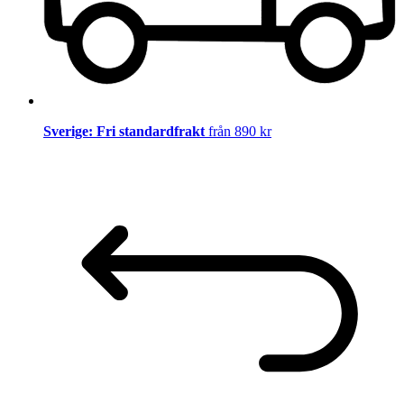
Sverige: Fri standardfrakt
från 890 kr