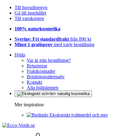
Till huvudmenyn
Gå till innehållet
Till varukorgen
100% naturkosmetika
Sverige: Fri standardfrakt
från 890 kr
Minst 1 gratisprov
med varje beställning
Hjälp
Var är min beställning?
Returnerar
Fraktkostnader
Betalningsalternativ
Kontakt
Alla hjälpämnen
Mer inspiration
Ekologiskt tvättmedel och mer