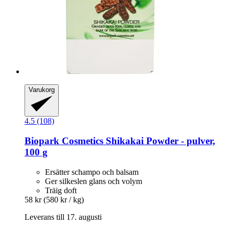
Varukorg
4.5 (108)
Biopark Cosmetics
Shikakai Powder -​ pulver,
100 g
Ersätter schampo och balsam
Ger silkeslen glans och volym
Träig doft
58 kr
(580 kr / kg)
Leverans till 17. augusti