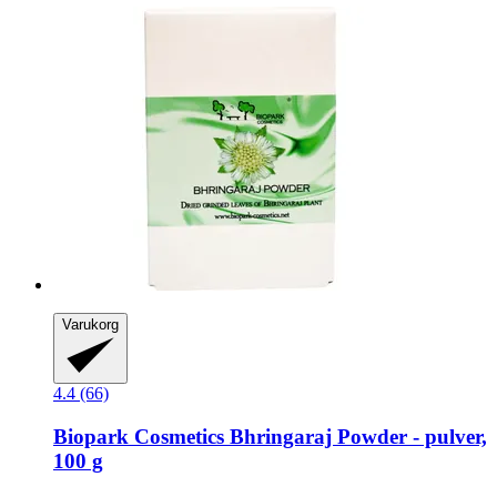
Varukorg
4.4 (66)
Biopark Cosmetics
Bhringaraj Powder -​ pulver,
100 g