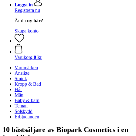
Logga in
Registrera nu
Är du
ny här?
Skapa konto
Varukorg
0 kr
Varumärken
Ansikte
Smink
Kropp & Bad
Hår
Män
Baby & barn
Teman
Solskydd
Erbjudanden
10 bästsäljare av Biopark Cosmetics i en