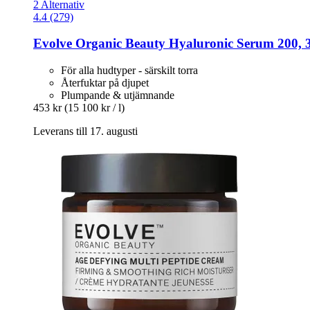
2 Alternativ
4.4 (279)
Evolve Organic Beauty
Hyaluronic Serum 200, 
För alla hudtyper - särskilt torra
Återfuktar på djupet
Plumpande & utjämnande
453 kr
(15 100 kr / l)
Leverans till 17. augusti