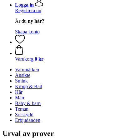
Logga in
Registrera nu
Är du
ny här?
Skapa konto
Varukorg
0 kr
Varumärken
Ansikte
Smink
Kropp & Bad
Hår
Män
Baby & barn
Teman
Solskydd
Erbjudanden
Urval av prover