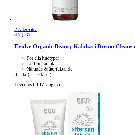
2 Alternativ
4.7 (23)
Evolve Organic Beauty
Kalahari Dream Cleansin
För alla hudtyper
Tar bort smink
Närande & återfuktande
311 kr
(3 110 kr / l)
Leverans till 17. augusti