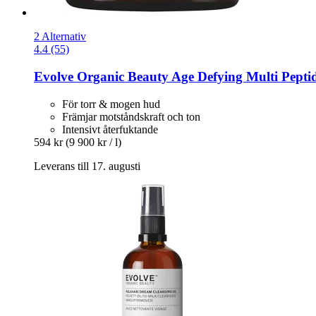
2 Alternativ
4.4 (55)
Evolve Organic Beauty
Age Defying Multi Pepti
För torr & mogen hud
Främjar motståndskraft och ton
Intensivt återfuktande
594 kr
(9 900 kr / l)
Leverans till 17. augusti