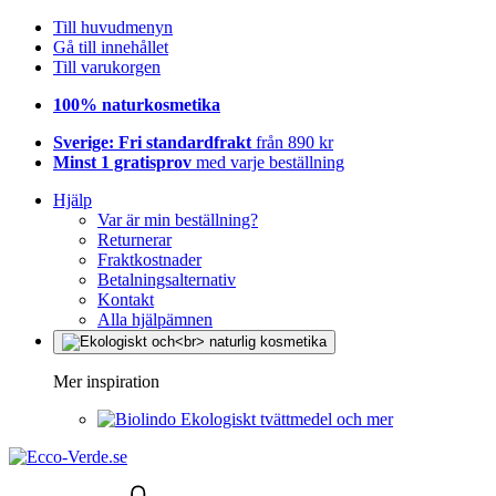
Till huvudmenyn
Gå till innehållet
Till varukorgen
100% naturkosmetika
Sverige: Fri standardfrakt
från 890 kr
Minst 1 gratisprov
med varje beställning
Hjälp
Var är min beställning?
Returnerar
Fraktkostnader
Betalningsalternativ
Kontakt
Alla hjälpämnen
Mer inspiration
Ekologiskt tvättmedel och mer