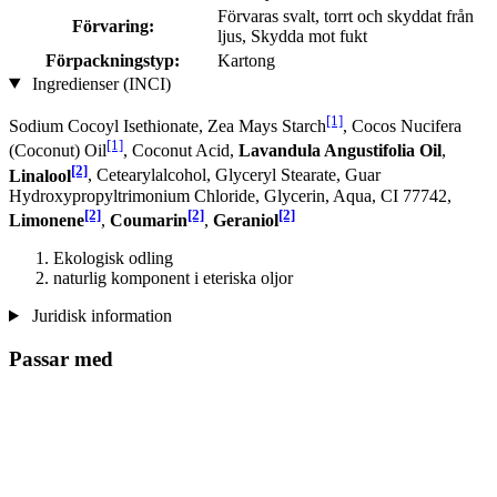
Förvaras svalt, torrt och skyddat från
Förvaring:
ljus, Skydda mot fukt
Förpackningstyp:
Kartong
Ingredienser (INCI)
[1]
Sodium Cocoyl Isethionate, Zea Mays Starch
, Cocos Nucifera
[1]
(Coconut) Oil
, Coconut Acid,
Lavandula Angustifolia Oil
,
[2]
Linalool
, Cetearylalcohol, Glyceryl Stearate, Guar
Hydroxypropyltrimonium Chloride, Glycerin, Aqua, CI 77742,
[2]
[2]
[2]
Limonene
,
Coumarin
,
Geraniol
Ekologisk odling
naturlig komponent i eteriska oljor
Juridisk information
Passar med