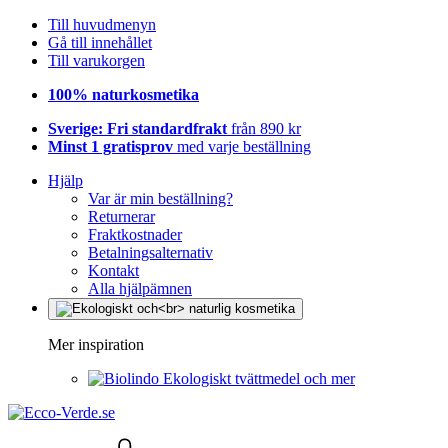
Till huvudmenyn
Gå till innehållet
Till varukorgen
100% naturkosmetika
Sverige: Fri standardfrakt
från 890 kr
Minst 1 gratisprov
med varje beställning
Hjälp
Var är min beställning?
Returnerar
Fraktkostnader
Betalningsalternativ
Kontakt
Alla hjälpämnen
Mer inspiration
Ekologiskt tvättmedel och mer