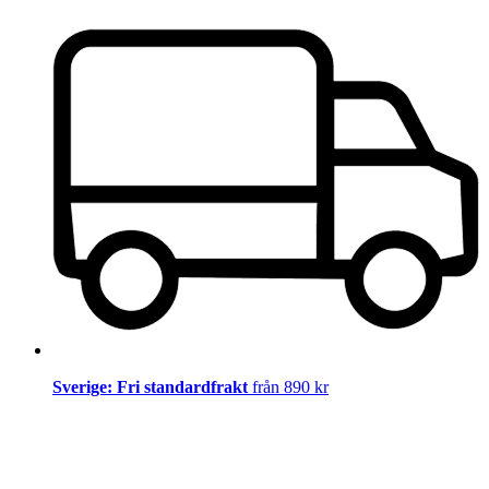
Sverige: Fri standardfrakt
från 890 kr