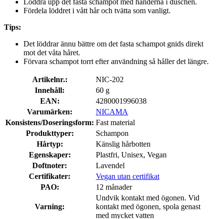
Löddra upp det fasta schampot med händerna i duschen.
Fördela löddret i vått hår och tvätta som vanligt.
Tips:
Det löddrar ännu bättre om det fasta schampot gnids direkt
mot det våta håret.
Förvara schampot torrt efter användning så håller det längre.
Artikelnr.:
NIC-202
Innehåll:
60 g
EAN:
4280001996038
Varumärken:
NICAMA
Konsistens/Doseringsform:
Fast material
Produkttyper:
Schampon
Hårtyp:
Känslig hårbotten
Egenskaper:
Plastfri, Unisex, Vegan
Doftnoter:
Lavendel
Certifikater:
Vegan utan certifikat
PAO:
12 månader
Undvik kontakt med ögonen. Vid
Varning:
kontakt med ögonen, spola genast
med mycket vatten