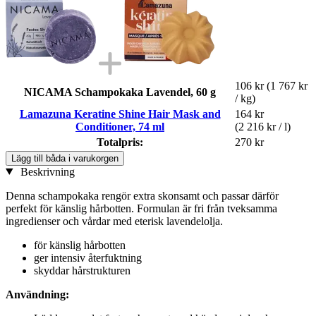
106 kr
(1 767 kr
NICAMA Schampokaka Lavendel, 60 g
/ kg)
Lamazuna Keratine Shine Hair Mask and
164 kr
Conditioner, 74 ml
(2 216 kr / l)
Totalpris:
270 kr
Lägg till båda i varukorgen
Beskrivning
Denna schampokaka rengör extra skonsamt och passar därför
perfekt för känslig hårbotten. Formulan är fri från tveksamma
ingredienser och vårdar med eterisk lavendelolja.
för känslig hårbotten
ger intensiv återfuktning
skyddar hårstrukturen
Användning: