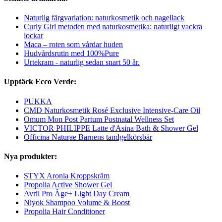
Naturlig färgvariation: naturkosmetik och nagellack
Curly Girl metoden med naturkosmetika: naturligt vackra
lockar
Maca – roten som vårdar huden
Hudvårdsrutin med 100%Pure
Urtekram - naturlig sedan snart 50 år.
Upptäck Ecco Verde:
PUKKA
CMD Naturkosmetik Rosé Exclusive Intensive-Care Oil
Omum Mon Post Partum Postnatal Wellness Set
VICTOR PHILIPPE Latte d'Asina Bath & Shower Gel
Officina Naturae Barnens tandgelkörsbär
Nya produkter:
STYX Aronia Kroppskräm
Propolia Active Shower Gel
Avril Pro Âge+ Light Day Cream
Niyok Shampoo Volume & Boost
Propolia Hair Conditioner