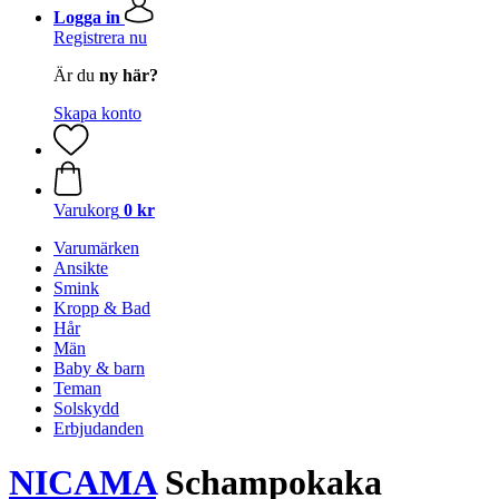
Logga in
Registrera nu
Är du
ny här?
Skapa konto
Varukorg
0 kr
Varumärken
Ansikte
Smink
Kropp & Bad
Hår
Män
Baby & barn
Teman
Solskydd
Erbjudanden
NICAMA
Schampokaka