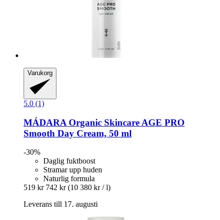
Varukorg
5.0 (1)
MÁDARA Organic Skincare
AGE PRO
Smooth Day Cream, 50 ml
-30%
Daglig fuktboost
Stramar upp huden
Naturlig formula
519 kr
742 kr
(10 380 kr / l)
Leverans till 17. augusti