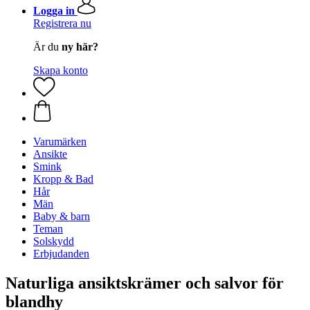
Logga in
Registrera nu
Är du
ny här?
Skapa konto
Varumärken
Ansikte
Smink
Kropp & Bad
Hår
Män
Baby & barn
Teman
Solskydd
Erbjudanden
Naturliga ansiktskrämer och salvor för
blandhy