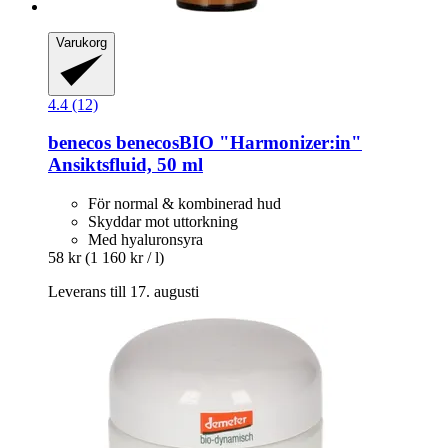
Varukorg
4.4 (12)
benecos
benecosBIO "Harmonizer:in"
Ansiktsfluid, 50 ml
För normal & kombinerad hud
Skyddar mot uttorkning
Med hyaluronsyra
58 kr
(1 160 kr / l)
Leverans till 17. augusti