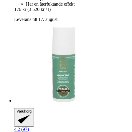
Har en återfuktande effekt
176 kr
(3 520 kr / l)
Leverans till 17. augusti
Varukorg
4.2 (97)