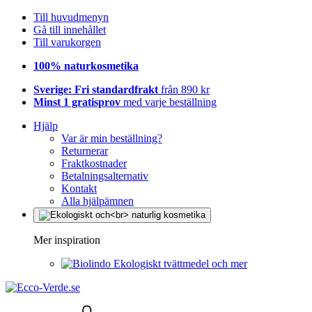
Till huvudmenyn
Gå till innehållet
Till varukorgen
100% naturkosmetika
Sverige: Fri standardfrakt
från 890 kr
Minst 1 gratisprov
med varje beställning
Hjälp
Var är min beställning?
Returnerar
Fraktkostnader
Betalningsalternativ
Kontakt
Alla hjälpämnen
Mer inspiration
Ekologiskt tvättmedel och mer