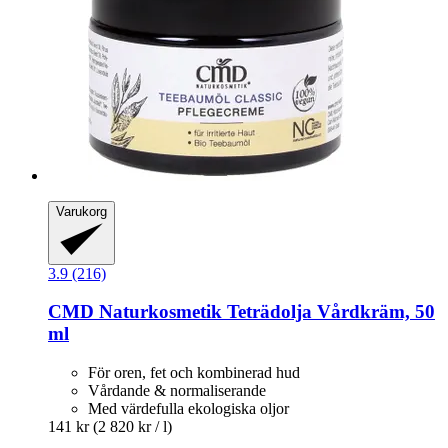
Varukorg
3.9 (216)
CMD Naturkosmetik
Teträdolja Vårdkräm, 50
ml
För oren, fet och kombinerad hud
Vårdande & normaliserande
Med värdefulla ekologiska oljor
141 kr
(2 820 kr / l)