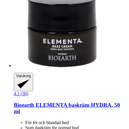
Varukorg
4.1 (30)
Bioearth
ELEMENTA baskräm HYDRA, 50
ml
För fet och blandad hud
Som dagkräm för normal hud