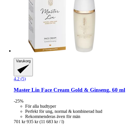
Varukorg
4.2 (5)
Master Lin
Face Cream Gold & Ginseng, 60 ml
-25%
För alla hudtyper
Perfekt för ung, normal & kombinerad hud
Rekommenderas även för män
701 kr
935 kr
(11 683 kr / l)