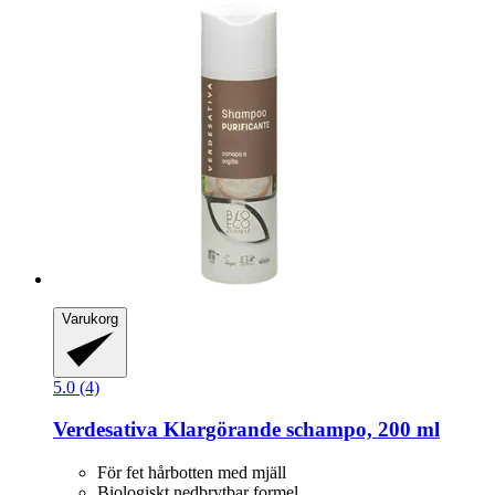
Varukorg
5.0 (4)
Verdesativa
Klargörande schampo, 200 ml
För fet hårbotten med mjäll
Biologiskt nedbrytbar formel