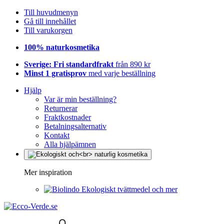
Till huvudmenyn
Gå till innehållet
Till varukorgen
100% naturkosmetika
Sverige: Fri standardfrakt
från 890 kr
Minst 1 gratisprov
med varje beställning
Hjälp
Var är min beställning?
Returnerar
Fraktkostnader
Betalningsalternativ
Kontakt
Alla hjälpämnen
Mer inspiration
Ekologiskt tvättmedel och mer