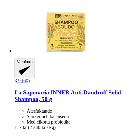
Varukorg
3.9 (60)
La Saponaria
INNER Anti-​Dandruff Solid
Shampoo, 50 g
Återfuktande
Stärker och balanserar
Med cikoria probiotika
117 kr
(2 340 kr / kg)