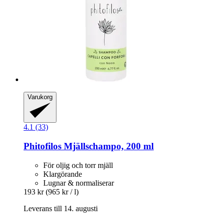
Varukorg
4.1 (33)
Phitofilos
Mjällschampo, 200 ml
För oljig och torr mjäll
Klargörande
Lugnar & normaliserar
193 kr
(965 kr / l)
Leverans till 14. augusti