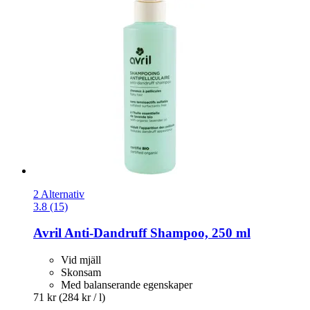
2 Alternativ
3.8 (15)
Avril
Anti-​Dandruff Shampoo, 250 ml
Vid mjäll
Skonsam
Med balanserande egenskaper
71 kr
(284 kr / l)