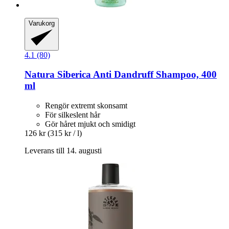
Varukorg
4.1 (80)
Natura Siberica
Anti Dandruff Shampoo, 400
ml
Rengör extremt skonsamt
För silkeslent hår
Gör håret mjukt och smidigt
126 kr
(315 kr / l)
Leverans till 14. augusti