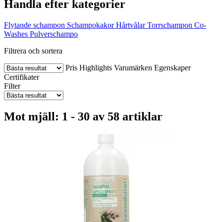
Handla efter kategorier
Flytande schampon
Schampokakor
Hårtvålar
Torrschampon
Co-
Washes
Pulverschampo
Filtrera och sortera
Pris
Highlights
Varumärken
Egenskaper
Certifikater
Filter
Mot mjäll: 1 - 30 av 58 artiklar