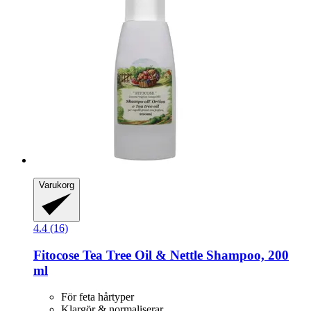
Varukorg
4.4 (16)
Fitocose
Tea Tree Oil & Nettle Shampoo, 200
ml
För feta hårtyper
Klargör & normaliserar