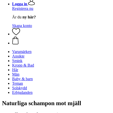
Logga in
Registrera nu
Är du
ny här?
Skapa konto
Varumärken
Ansikte
Smink
Kropp & Bad
Hår
Män
Baby & barn
Teman
Solskydd
Erbjudanden
Naturliga schampon mot mjäll