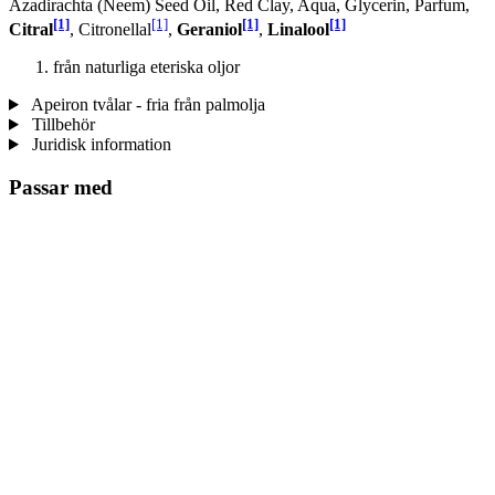
Azadirachta (Neem) Seed Oil, Red Clay, Aqua, Glycerin, Parfum,
[1]
[1]
[1]
[1]
Citral
, Citronellal
,
Geraniol
,
Linalool
från naturliga eteriska oljor
Apeiron tvålar - fria från palmolja
Tillbehör
Juridisk information
Passar med