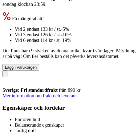
söndag klockan 23:59
.
Få mängdrabatt!
Vid 2 endast
133 kr
/ st.
-5%
Vid 3 endast
126 kr
/ st.
-10%
Vid 6 endast
114 kr
/ st.
-19%
Det finns bara 9 stycken av denna artikel kvar i vårt lager. Påfyllning
är på väg! Om fler beställs kan det påverka leveransdatumet.
Lägg i varukorgen
Sverige: Fri standardfrakt
från 890 kr
Mer information om frakt och leverans
Egenskaper och fördelar
För oren hud
Balanserande egenskaper
Jordig doft