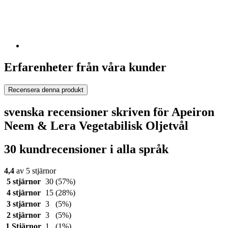
Erfarenheter från våra kunder
Recensera denna produkt
svenska recensioner skriven för Apeiron
Neem & Lera Vegetabilisk Oljetvål
30 kundrecensioner i alla språk
4,4
av 5 stjärnor
5 stjärnor
30
(57%)
4 stjärnor
15
(28%)
3 stjärnor
3
(5%)
2 stjärnor
3
(5%)
1 Stjärnor
1
(1%)