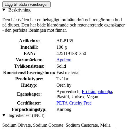
Lägg till båda i varukorgen
Beskrivning
Den här tvålen har en behagligt jordnära doft och rengör oren hud
på djupet. Den har både klargörande och regenererande egenskaper
- den perfekta lösningen mot finnar.
Artikelnr.:
AP-8135
Innehåll:
100 g
EAN:
4251191881350
Varumärken:
Apeiron
Tvålkonsistens:
Solid
Konsistens/Doseringsform:
Fast material
Produkttyper:
Tvålar
Hudtyp:
Oren hy
Ayurvedisch,
Fri från palmolja
,
Egenskaper:
Plastfri, Unisex, Vegan
Certifikater:
PETA Cruelty Free
Förpackningstyp:
Kartong
Ingredienser (INCI)
Sodium Olivate, Sodium Cocoate, Sodium Castorate, Melia