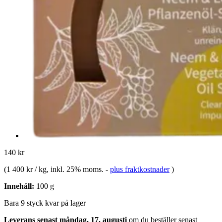
140 kr
(
1 400 kr / kg
, inkl. 25% moms.
-
plus fraktkostnader
)
Innehåll:
100 g
Bara 9 styck kvar på lager
Leverans senast måndag, 17. augusti
om du beställer senast