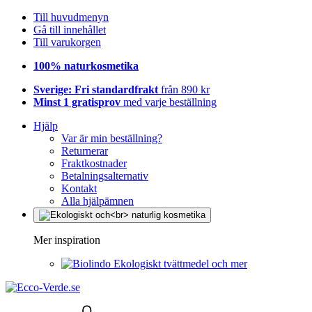
Till huvudmenyn
Gå till innehållet
Till varukorgen
100% naturkosmetika
Sverige: Fri standardfrakt
från 890 kr
Minst 1 gratisprov
med varje beställning
Hjälp
Var är min beställning?
Returnerar
Fraktkostnader
Betalningsalternativ
Kontakt
Alla hjälpämnen
Mer inspiration
Ekologiskt tvättmedel och mer