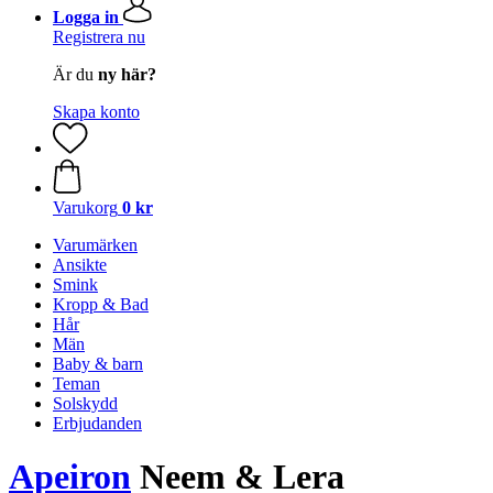
Logga in
Registrera nu
Är du
ny här?
Skapa konto
Varukorg
0 kr
Varumärken
Ansikte
Smink
Kropp & Bad
Hår
Män
Baby & barn
Teman
Solskydd
Erbjudanden
Apeiron
Neem & Lera