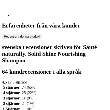
Erfarenheter från våra kunder
Recensera denna produkt
svenska recensioner skriven för Santé –
naturally. Solid Shine Nourishing
Shampoo
64 kundrecensioner i alla språk
4,5
av 5 stjärnor
5 stjärnor
74
(65%)
4 stjärnor
25
(22%)
3 stjärnor
11
(9%)
2 stjärnor
2
(1%)
1 Stjärnor
1
(0%)