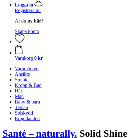
Logga in
Registrera nu
Är du
ny här?
Skapa konto
Varukorg
0 kr
Varumärken
Ansikte
Smink
Kropp & Bad
Hår
Män
Baby & barn
Teman
Solskydd
Erbjudanden
Santé – naturally.
Solid Shine