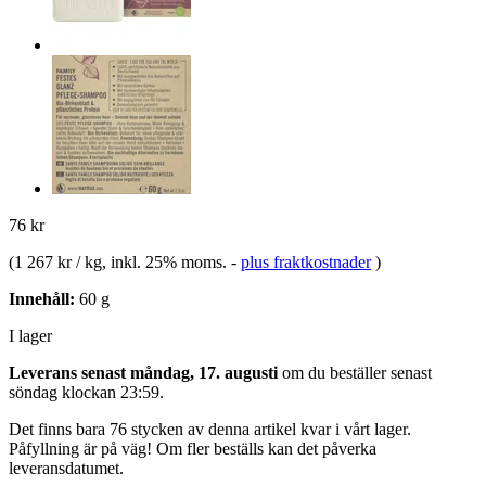
76 kr
(
1 267 kr / kg
, inkl. 25% moms.
-
plus fraktkostnader
)
Innehåll:
60 g
I lager
Leverans senast måndag, 17. augusti
om du beställer senast
söndag klockan 23:59
.
Det finns bara 76 stycken av denna artikel kvar i vårt lager.
Påfyllning är på väg! Om fler beställs kan det påverka
leveransdatumet.