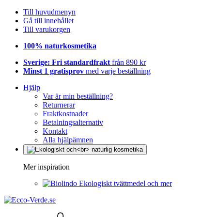
Till huvudmenyn
Gå till innehållet
Till varukorgen
100% naturkosmetika
Sverige: Fri standardfrakt
från 890 kr
Minst 1 gratisprov
med varje beställning
Hjälp
Var är min beställning?
Returnerar
Fraktkostnader
Betalningsalternativ
Kontakt
Alla hjälpämnen
Mer inspiration
Ekologiskt tvättmedel och mer