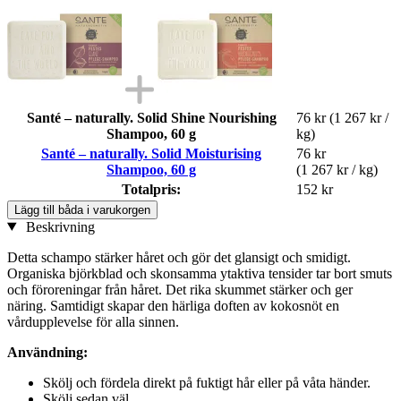
Santé – naturally. Solid Shine Nourishing
76 kr
(1 267 kr /
Shampoo, 60 g
kg)
Santé – naturally. Solid Moisturising
76 kr
Shampoo, 60 g
(1 267 kr / kg)
Totalpris:
152 kr
Lägg till båda i varukorgen
Beskrivning
Detta schampo stärker håret och gör det glansigt och smidigt.
Organiska björkblad och skonsamma ytaktiva tensider tar bort smuts
och föroreningar från håret. Det rika skummet stärker och ger
näring. Samtidigt skapar den härliga doften av kokosnöt en
vårdupplevelse för alla sinnen.
Användning:
Skölj och fördela direkt på fuktigt hår eller på våta händer.
Skölj sedan väl.