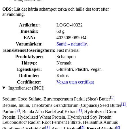
OBS:
Låt det hårda schampot torka och hålla det torrt efter
användning.
Artikelnr.:
LOGO-40332
Innehåll:
60 g
EAN:
4025089085034
Varumärken:
Santé – naturally.
Konsistens/Doseringsform:
Fast material
Produkttyper:
Schampon
Hårtyp:
Normalt
Egenskaper:
Glutenfri, Plastfri, Vegan
Doftnoter:
Kokos
Certifikater:
Vegan utan certifikat
Ingredienser (INCI)
[1]
Sodium Coco­ Sulfate, Butyrospermum Parkii (Shea) Butter
,
[1]
Betaine, Inulin, Theobroma Grandiflorum (Cupuacu) Seed Butter
,
[2]
[1]
Parfum
, Betula Alba Bark/Leaf Extract
, Hydrolyzed Corn
Protein, Hydrolized Wheat Protein, Hydrolyzed Soy Protein,
Leuconostoc/ Radish Root Ferment Filtrate, Helianthus Annuus
[1]
[2]
[2]
(Sunflower) Hybrid Oil
, Aqua,
Linalool
,
Benzyl Alcohol