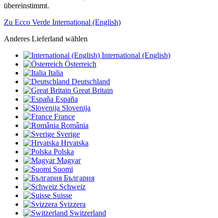
übereinstimmt.
Zu Ecco Verde International (English)
Anderes Lieferland wählen
International (English)
Österreich
Italia
Deutschland
Great Britain
España
Slovenija
France
România
Sverige
Hrvatska
Polska
Magyar
Suomi
България
Schweiz
Suisse
Svizzera
Switzerland