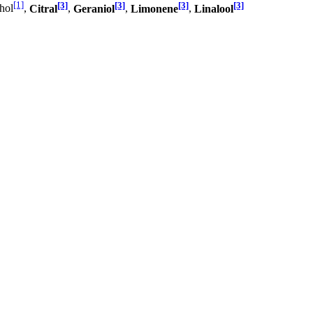
[1]
[3]
[3]
[3]
[3]
hol
,
Citral
,
Geraniol
,
Limonene
,
Linalool