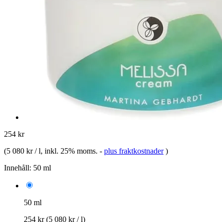
254 kr
(
5 080 kr / l
, inkl. 25% moms.
-
plus fraktkostnader
)
Innehåll:
50 ml
50 ml
254 kr
(5 080 kr / l)