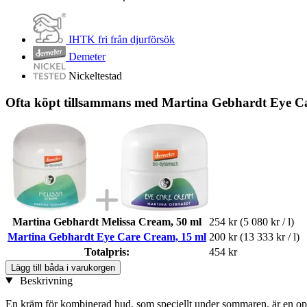
IHTK fri från djurförsök
Demeter
Nickeltestad
Ofta köpt tillsammans med Martina Gebhardt Eye C
Martina Gebhardt Melissa Cream, 50 ml
254 kr
(5 080 kr / l)
Martina Gebhardt Eye Care Cream, 15 ml
200 kr
(13 333 kr / l)
Totalpris:
454 kr
Lägg till båda i varukorgen
Beskrivning
En kräm för kombinerad hud, som speciellt under sommaren, är en opt