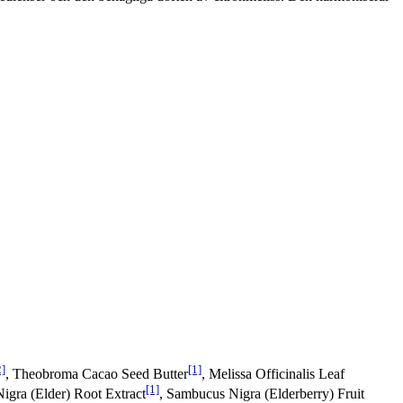
2]
[1]
, Theobroma Cacao Seed Butter
, Melissa Officinalis Leaf
[1]
igra (Elder) Root Extract
, Sambucus Nigra (Elderberry) Fruit