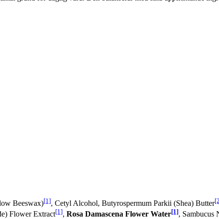
[1]
[
ellow Beeswax)
, Cetyl Alcohol, Butyrospermum Parkii (Shea) Butter
[1]
[1]
de) Flower Extract
,
Rosa Damascena Flower Water
, Sambucus N