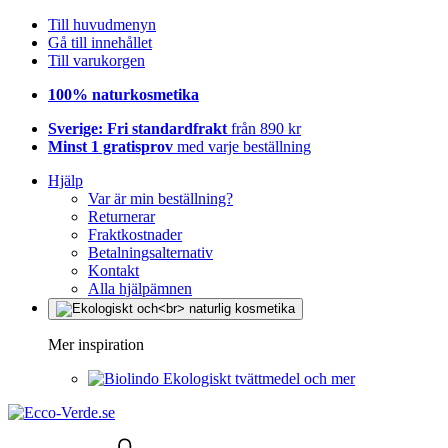
Till huvudmenyn
Gå till innehållet
Till varukorgen
100% naturkosmetika
Sverige: Fri standardfrakt
från 890 kr
Minst 1 gratisprov
med varje beställning
Hjälp
Var är min beställning?
Returnerar
Fraktkostnader
Betalningsalternativ
Kontakt
Alla hjälpämnen
Mer inspiration
Ekologiskt tvättmedel och mer