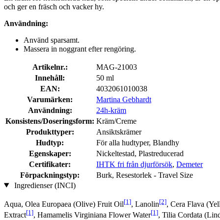
och ger en fräsch och vacker hy.
Användning:
Använd sparsamt.
Massera in noggrant efter rengöring.
Artikelnr.:
MAG-21003
Innehåll:
50 ml
EAN:
4032061010038
Varumärken:
Martina Gebhardt
Användning:
24h-kräm
Konsistens/Doseringsform:
Kräm/Creme
Produkttyper:
Ansiktskrämer
Hudtyp:
För alla hudtyper, Blandhy
Egenskaper:
Nickeltestad, Plastreducerad
Certifikater:
IHTK fri från djurförsök
,
Demeter
Förpackningstyp:
Burk, Resestorlek - Travel Size
Ingredienser (INCI)
[1]
[2]
Aqua, Olea Europaea (Olive) Fruit Oil
, Lanolin
, Cera Flava (Y
[1]
[1]
Extract
, Hamamelis Virginiana Flower Water
, Tilia Cordata (Lin