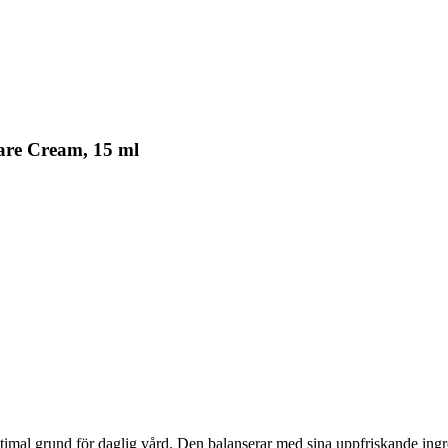
are Cream, 15 ml
imal grund för daglig vård. Den balanserar med sina uppfriskande ingr