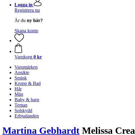
Logga in
Registrera nu
Är du
ny här?
Skapa konto
Varukorg
0 kr
Varumärken
Ansikte
Smink
Kropp & Bad
Hår
Män
Baby & barn
Teman
Solskydd
Erbjudanden
Martina Gebhardt
Melissa Crea