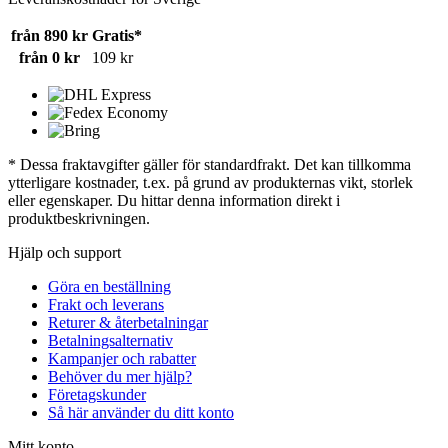
från 890 kr
Gratis*
från 0 kr
109 kr
* Dessa fraktavgifter gäller för standardfrakt. Det kan tillkomma
ytterligare kostnader, t.ex. på grund av produkternas vikt, storlek
eller egenskaper. Du hittar denna information direkt i
produktbeskrivningen.
Hjälp och support
Göra en beställning
Frakt och leverans
Returer & återbetalningar
Betalningsalternativ
Kampanjer och rabatter
Behöver du mer hjälp?
Företagskunder
Så här använder du ditt konto
Mitt konto