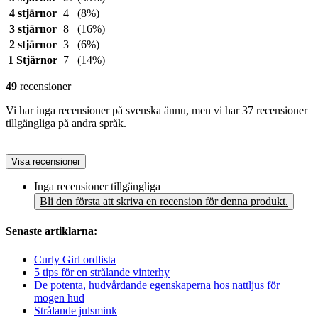
4 stjärnor
4
(8%)
3 stjärnor
8
(16%)
2 stjärnor
3
(6%)
1 Stjärnor
7
(14%)
49
recensioner
Vi har inga recensioner på svenska ännu, men vi har 37 recensioner
tillgängliga på andra språk.
Visa recensioner
Inga recensioner tillgängliga
Bli den första att skriva en recension för denna produkt.
Senaste artiklarna:
Curly Girl ordlista
5 tips för en strålande vinterhy
De potenta, hudvårdande egenskaperna hos nattljus för
mogen hud
Strålande julsmink