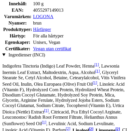
Innehåll:
100 g
EAN:
4055297149013
Varumärken:
LOGONA
Nyanser:
brun
Produkttyper:
Hårfärger
Hårtyp:
För alla hårtyper
Egenskaper:
Unisex, Vegan
Certifikater:
Vegan utan certifikat
Ingredienser (INCI)
[1]
Indigofera Tinctoria (Indigo) Leaf Powder, Henna
, Lawsonia
[1]
Inermis Leaf Extract, Maltodextrin, Aqua, Alcohol
, Glyceryl
Stearate Se, Cetyl Alcohol, Betaine, Cetearylalcohol, Vitis Vinifera
[1]
Seed Oil, Inulin, Olea Europaea (Olive) Fruit Oil
, Linoleic Acid
(Vitamin F), Hydrolyzed Corn Protein, Hydrolized Wheat Protein,
Disodium Cocoyl Glutamate, Hydrolyzed Soy Protein, Mica,
Glycerin, Arginine Ferulate, Hydrolyzed Jojoba Esters, Sodium
Cocoyl Glutamat, Sodium Citrate, Tocopherol (Vitamin E), Urtica
[1]
Dioica (Nettle) Extract
, Citricacid, Pca Ethyl Cocoyl Arginate,
Leuconostoc/ Radish Root Ferment Filtrate, Helianthus Annus
[1]
(Sunflower) Seed Oil
, Levulinic Acid, Sodium Levulinate,
[2]
[2]
[2]
Linoleic Acid (Vitamin F), Parfum
,
Linalool
,
Limonene
, CI