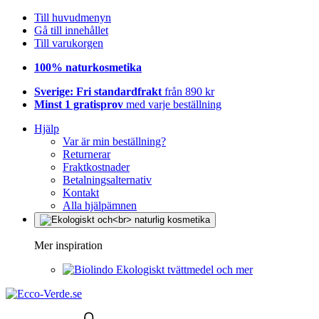
Till huvudmenyn
Gå till innehållet
Till varukorgen
100% naturkosmetika
Sverige: Fri standardfrakt
från 890 kr
Minst 1 gratisprov
med varje beställning
Hjälp
Var är min beställning?
Returnerar
Fraktkostnader
Betalningsalternativ
Kontakt
Alla hjälpämnen
Mer inspiration
Ekologiskt tvättmedel och mer