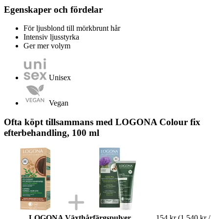
Egenskaper och fördelar
För ljusblond till mörkbrunt hår
Intensiv ljusstyrka
Ger mer volym
Unisex
Vegan
Ofta köpt tillsammans med LOGONA Colour fix
efterbehandling, 100 ml
LOGONA Växthårfärgspulver
154 kr
(1 540 kr /