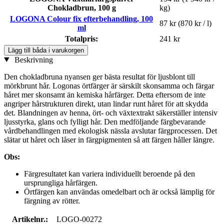
Chokladbrun, 100 g
kg)
LOGONA Colour fix efterbehandling, 100
87 kr
(870 kr / l)
ml
Totalpris:
241 kr
Lägg till båda i varukorgen
Beskrivning
Den chokladbruna nyansen ger bästa resultat för ljusblont till
mörkbrunt hår. Logonas örtfärger är särskilt skonsamma och färgar
håret mer skonsamt än kemiska hårfärger. Detta eftersom de inte
angriper hårstrukturen direkt, utan lindar runt håret för att skydda
det. Blandningen av henna, ört- och växtextrakt säkerställer intensiv
ljusstyrka, glans och fylligt hår. Den medföljande färgbevarande
vårdbehandlingen med ekologisk nässla avslutar färgprocessen. Det
slätar ut håret och låser in färgpigmenten så att färgen håller längre.
Obs:
Färgresultatet kan variera individuellt beroende på den
ursprungliga hårfärgen.
Örtfärgen kan användas omedelbart och är också lämplig för
färgning av rötter.
Artikelnr.:
LOGO-00272