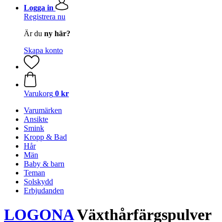
Logga in
Registrera nu
Är du
ny här?
Skapa konto
Varukorg
0 kr
Varumärken
Ansikte
Smink
Kropp & Bad
Hår
Män
Baby & barn
Teman
Solskydd
Erbjudanden
LOGONA
Växthårfärgspulver