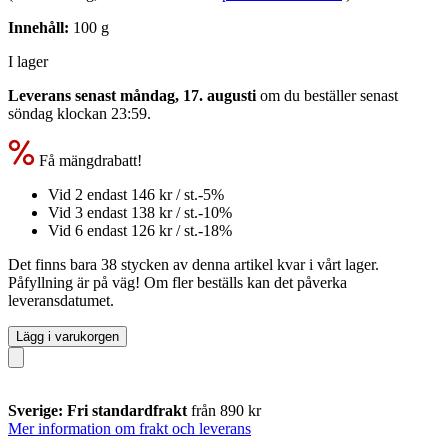
Innehåll:
100 g
I lager
Leverans senast måndag, 17. augusti
om du beställer senast
söndag klockan 23:59
.
Få mängdrabatt!
Vid 2 endast
146 kr
/ st.
-5%
Vid 3 endast
138 kr
/ st.
-10%
Vid 6 endast
126 kr
/ st.
-18%
Det finns bara 38 stycken av denna artikel kvar i vårt lager.
Påfyllning är på väg! Om fler beställs kan det påverka
leveransdatumet.
Lägg i varukorgen
Sverige: Fri standardfrakt
från 890 kr
Mer information om frakt och leverans