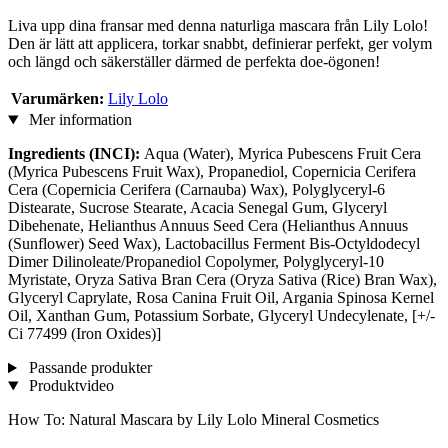
Liva upp dina fransar med denna naturliga mascara från Lily Lolo!
Den är lätt att applicera, torkar snabbt, definierar perfekt, ger volym
och längd och säkerställer därmed de perfekta doe-ögonen!
Varumärken:
Lily Lolo
Mer information
Ingredients (INCI):
Aqua (Water), Myrica Pubescens Fruit Cera
(Myrica Pubescens Fruit Wax), Propanediol, Copernicia Cerifera
Cera (Copernicia Cerifera (Carnauba) Wax), Polyglyceryl-6
Distearate, Sucrose Stearate, Acacia Senegal Gum, Glyceryl
Dibehenate, Helianthus Annuus Seed Cera (Helianthus Annuus
(Sunflower) Seed Wax), Lactobacillus Ferment Bis-Octyldodecyl
Dimer Dilinoleate/Propanediol Copolymer, Polyglyceryl-10
Myristate, Oryza Sativa Bran Cera (Oryza Sativa (Rice) Bran Wax),
Glyceryl Caprylate, Rosa Canina Fruit Oil, Argania Spinosa Kernel
Oil, Xanthan Gum, Potassium Sorbate, Glyceryl Undecylenate, [+/-
Ci 77499 (Iron Oxides)]
Passande produkter
Produktvideo
How To: Natural Mascara by Lily Lolo Mineral Cosmetics