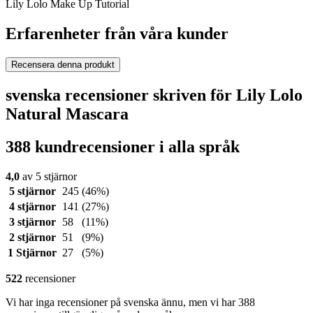
Lily Lolo Make Up Tutorial
Erfarenheter från våra kunder
Recensera denna produkt
svenska recensioner skriven för Lily Lolo
Natural Mascara
388 kundrecensioner i alla språk
4,0
av 5 stjärnor
5 stjärnor
245
(46%)
4 stjärnor
141
(27%)
3 stjärnor
58
(11%)
2 stjärnor
51
(9%)
1 Stjärnor
27
(5%)
522
recensioner
Vi har inga recensioner på svenska ännu, men vi har 388