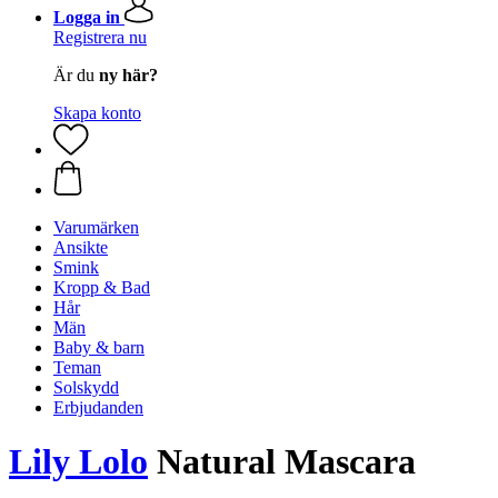
Logga in
Registrera nu
Är du
ny här?
Skapa konto
Varumärken
Ansikte
Smink
Kropp & Bad
Hår
Män
Baby & barn
Teman
Solskydd
Erbjudanden
Lily Lolo
Natural Mascara