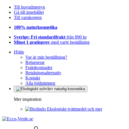
Till huvudmenyn
Gå till innehållet
Till varukorgen
100% naturkosmetika
Sverige: Fri standardfrakt
från 890 kr
Minst 1 gratisprov
med varje beställning
Hjälp
Var är min beställning?
Returnerar
Fraktkostnader
Betalningsalternativ
Kontakt
Alla hjälpämnen
Mer inspiration
Ekologiskt tvättmedel och mer