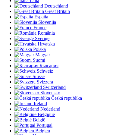
Italia
Deutschland
Great Britain
España
Slovenija
France
România
Sverige
Hrvatska
Polska
Magyar
Suomi
България
Schweiz
Suisse
Svizzera
Switzerland
Slovensko
Česká republika
Ireland
Nederland
Belgique
België
Portugal
Belgien