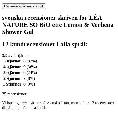
Recensera denna produkt
svenska recensioner skriven för LÉA
NATURE SO BiO étic Lemon & Verbena
Shower Gel
12 kundrecensioner i alla språk
3,9
av 5 stjärnor
5 stjärnor
8
(32%)
4 stjärnor
9
(36%)
3 stjärnor
6
(24%)
2 stjärnor
2
(8%)
1 Stjärnor
0
(0%)
25
recensioner
Vi har inga recensioner på svenska ännu, men vi har 12 recensioner
tillgängliga på andra språk.