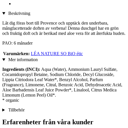
Beskrivning
Låt dig föras bort till Provence och upptäck den underbara,
mångfacetterade doften av verbena! Denna duschgel har en grön
och fruktig doft och är berikad med aloe vera för att återfukta huden.
PAO: 6 månader
Varumärken:
LÉA NATURE SO BiO étic
Mer information
Ingredients (INCI):
Aqua (Water), Ammonium Lauryl Sulfate,
Cocamidopropyl Betaine, Sodium Chloride, Decyl Glucoside,
Lippia Citriodora Leaf Water*, Benzyl Alcohol, Parfum
(Fragrance), Limonene, Citral, Benzoic Acid, Dehydroacetic Acid,
Aloe Barbadensis Leaf Juice Powder*, Linalool, Citrus Medica
Limonum (Lemon Peel) Oil*.
* organic
Tillbehör
Erfarenheter från våra kunder