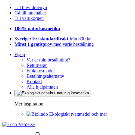
Till huvudmenyn
Gå till innehållet
Till varukorgen
100% naturkosmetika
Sverige: Fri standardfrakt
från 890 kr
Minst 1 gratisprov
med varje beställning
Hjälp
Var är min beställning?
Returnerar
Fraktkostnader
Betalningsalternativ
Kontakt
Alla hjälpämnen
Mer inspiration
Ekologiskt tvättmedel och mer