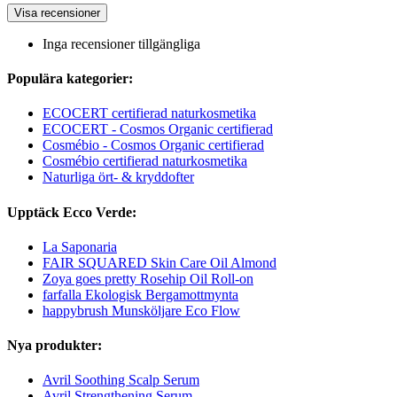
Visa recensioner
Inga recensioner tillgängliga
Populära kategorier:
ECOCERT certifierad naturkosmetika
ECOCERT - Cosmos Organic certifierad
Cosmébio - Cosmos Organic certifierad
Cosmébio certifierad naturkosmetika
Naturliga ört- & kryddofter
Upptäck Ecco Verde:
La Saponaria
FAIR SQUARED Skin Care Oil Almond
Zoya goes pretty Rosehip Oil Roll-on
farfalla Ekologisk Bergamottmynta
happybrush Munsköljare Eco Flow
Nya produkter:
Avril Soothing Scalp Serum
Avril Strengthening Serum