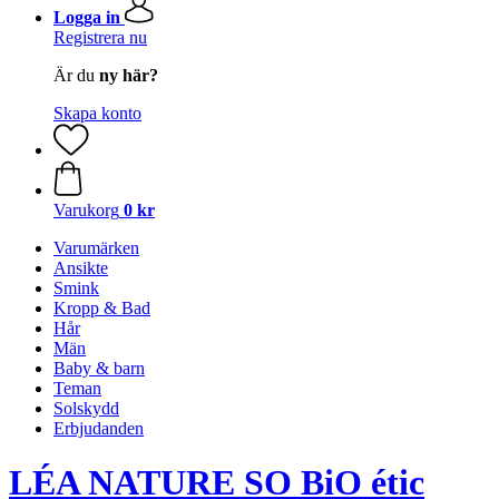
Logga in
Registrera nu
Är du
ny här?
Skapa konto
Varukorg
0 kr
Varumärken
Ansikte
Smink
Kropp & Bad
Hår
Män
Baby & barn
Teman
Solskydd
Erbjudanden
LÉA NATURE SO BiO étic