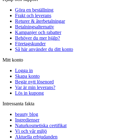
Göra en beställning
Frakt och leverans
Returer & återbetalningar
Betalningsalternativ
Kampanjer och rabatter
Behöver du mer hjälp?
Företagskunder
Så här använder du ditt konto
Mitt konto
Logga in
Skapa konto
Begär nytt lösenord
Var är min leverans?
Lös in kupong
Intressanta fakta
beauty blog
Ingredienser
Naturkosmetiska certifikat
Vi och vår miljö
Aktuella erbjudanden