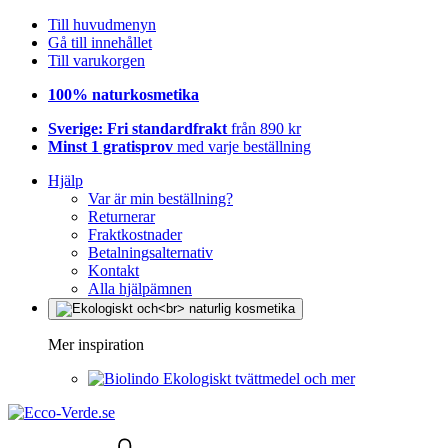
Till huvudmenyn
Gå till innehållet
Till varukorgen
100% naturkosmetika
Sverige: Fri standardfrakt
från 890 kr
Minst 1 gratisprov
med varje beställning
Hjälp
Var är min beställning?
Returnerar
Fraktkostnader
Betalningsalternativ
Kontakt
Alla hjälpämnen
Mer inspiration
Ekologiskt tvättmedel och mer