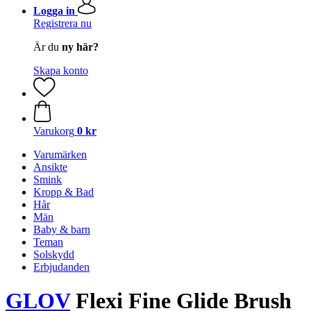
Logga in
Registrera nu
Är du
ny här?
Skapa konto
Varukorg
0 kr
Varumärken
Ansikte
Smink
Kropp & Bad
Hår
Män
Baby & barn
Teman
Solskydd
Erbjudanden
GLOV
Flexi Fine Glide Brush