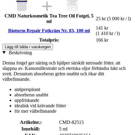
CMD Naturkosmetik Tea Tree Oil Fotgel, 5
25 kr
(5 000 kr / l)
ml
141 kr
Bioturm Repair Fotkräm Nr. 83, 100 ml
(1 410 kr / l)
Totalpris:
166 kr
Lägg till båda i varukorgen
Beskrivning
Denna fotgel ger näring och hjälper särskilt stressade fötter. att
slappna av. Kamomillextrakt och eteriska oljor förhindra lukt och
svett. Dessutom absorberas gelen snabbt och ökar ditt
välbefinnande.
antiperspirant
absorberas snabbt
uppfriskande
idealisk vid krävande fötter
för mer välbefinnande
Artikelnr.:
CMD-82515
Innehåll:
5 ml