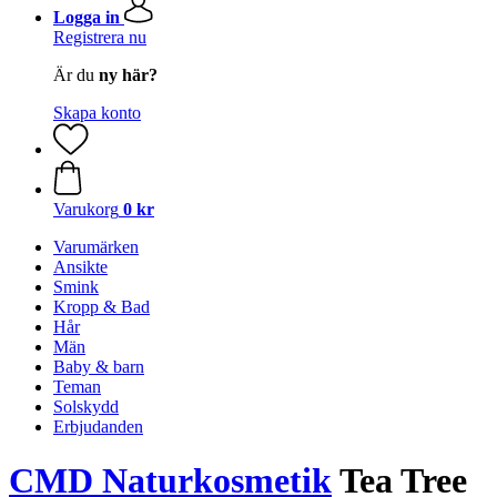
Logga in
Registrera nu
Är du
ny här?
Skapa konto
Varukorg
0 kr
Varumärken
Ansikte
Smink
Kropp & Bad
Hår
Män
Baby & barn
Teman
Solskydd
Erbjudanden
CMD Naturkosmetik
Tea Tree