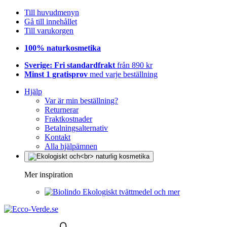
Till huvudmenyn
Gå till innehållet
Till varukorgen
100% naturkosmetika
Sverige: Fri standardfrakt
från 890 kr
Minst 1 gratisprov
med varje beställning
Hjälp
Var är min beställning?
Returnerar
Fraktkostnader
Betalningsalternativ
Kontakt
Alla hjälpämnen
Mer inspiration
Ekologiskt tvättmedel och mer