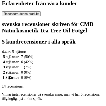
Erfarenheter från våra kunder
Recensera denna produkt
svenska recensioner skriven för CMD
Naturkosmetik Tea Tree Oil Fotgel
5 kundrecensioner i alla språk
4,4
av 5 stjärnor
5 stjärnor
7
(50%)
4 stjärnor
6
(42%)
3 stjärnor
1
(7%)
2 stjärnor
0
(0%)
1 Stjärnor
0
(0%)
14
recensioner
Vi har inga recensioner på svenska ännu, men vi har 5 recensioner
tillgängliga på andra språk.