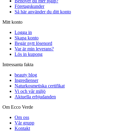
Behöver du mer hjälp?
Företagskunder
Så här använder du ditt konto
Mitt konto
Logga in
Skapa konto
Begär nytt lösenord
Var är min leverans?
Lös in kupong
Intressanta fakta
beauty blog
Ingredienser
Naturkosmetiska certifikat
Vi och vår miljö
Aktuella erbjudanden
Om Ecco Verde
Om oss
Vår grupp
Kontakt