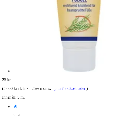
25 kr
(
5 000 kr / l
, inkl. 25% moms.
-
plus fraktkostnader
)
Innehåll:
5 ml
5 ml