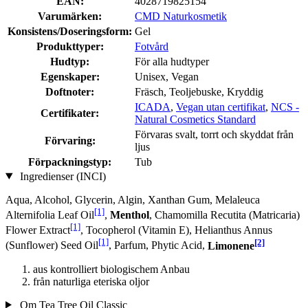
EAN:
4028719825154
Varumärken:
CMD Naturkosmetik
Konsistens/Doseringsform:
Gel
Produkttyper:
Fotvård
Hudtyp:
För alla hudtyper
Egenskaper:
Unisex, Vegan
Doftnoter:
Fräsch, Teoljebuske, Kryddig
ICADA
,
Vegan utan certifikat
,
NCS -
Certifikater:
Natural Cosmetics Standard
Förvaras svalt, torrt och skyddat från
Förvaring:
ljus
Förpackningstyp:
Tub
Ingredienser (INCI)
Aqua, Alcohol, Glycerin, Algin, Xanthan Gum, Melaleuca
[1]
Alternifolia Leaf Oil
,
Menthol
, Chamomilla Recutita (Matricaria)
[1]
Flower Extract
, Tocopherol (Vitamin E), Helianthus Annus
[1]
[2]
(Sunflower) Seed Oil
, Parfum, Phytic Acid,
Limonene
aus kontrolliert biologischem Anbau
från naturliga eteriska oljor
Om Tea Tree Oil Classic