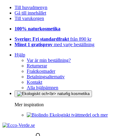
Till huvudmenyn
Gå till innehållet
Till varukorgen
100% naturkosmetika
Sverige: Fri standardfrakt
från 890 kr
Minst 1 gratisprov
med varje beställning
Hjälp
Var är min beställning?
Returnerar
Fraktkostnader
Betalningsalternativ
Kontakt
Alla hjälpämnen
Mer inspiration
Ekologiskt tvättmedel och mer