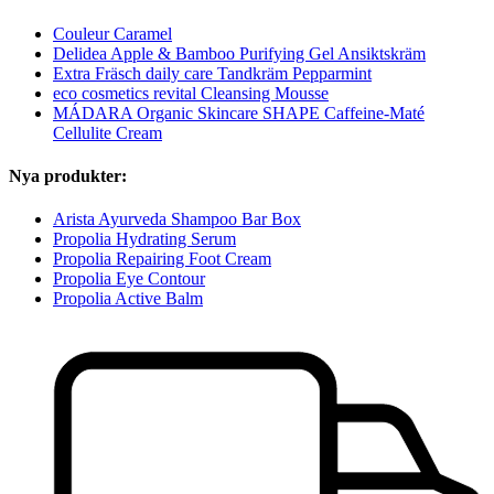
Couleur Caramel
Delidea Apple & Bamboo Purifying Gel Ansiktskräm
Extra Fräsch daily care Tandkräm Pepparmint
eco cosmetics revital Cleansing Mousse
MÁDARA Organic Skincare SHAPE Caffeine-Maté
Cellulite Cream
Nya produkter:
Arista Ayurveda Shampoo Bar Box
Propolia Hydrating Serum
Propolia Repairing Foot Cream
Propolia Eye Contour
Propolia Active Balm