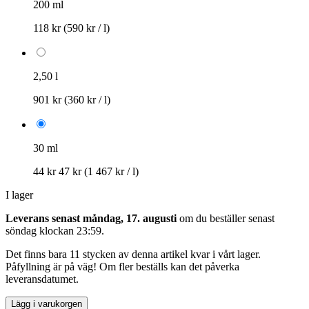
200 ml
118 kr
(590 kr / l)
2,50 l
901 kr
(360 kr / l)
30 ml
44 kr
47 kr
(1 467 kr / l)
I lager
Leverans senast måndag, 17. augusti
om du beställer senast
söndag klockan 23:59
.
Det finns bara 11 stycken av denna artikel kvar i vårt lager.
Påfyllning är på väg! Om fler beställs kan det påverka
leveransdatumet.
Lägg i varukorgen