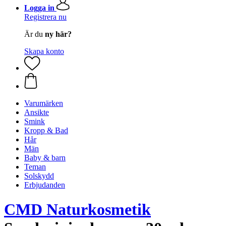
Logga in
Registrera nu
Är du
ny här?
Skapa konto
Varumärken
Ansikte
Smink
Kropp & Bad
Hår
Män
Baby & barn
Teman
Solskydd
Erbjudanden
CMD Naturkosmetik