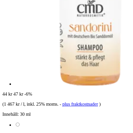
44 kr
47 kr
-6%
(
1 467 kr / l
, inkl. 25% moms.
-
plus fraktkostnader
)
Innehåll:
30 ml