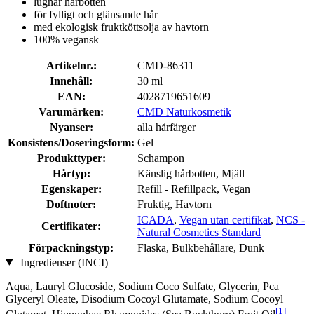
lugnar hårbotten
för fylligt och glänsande hår
med ekologisk fruktköttsolja av havtorn
100% vegansk
Artikelnr.:
CMD-86311
Innehåll:
30 ml
EAN:
4028719651609
Varumärken:
CMD Naturkosmetik
Nyanser:
alla hårfärger
Konsistens/Doseringsform:
Gel
Produkttyper:
Schampon
Hårtyp:
Känslig hårbotten, Mjäll
Egenskaper:
Refill - Refillpack, Vegan
Doftnoter:
Fruktig, Havtorn
ICADA
,
Vegan utan certifikat
,
NCS -
Certifikater:
Natural Cosmetics Standard
Förpackningstyp:
Flaska, Bulkbehållare, Dunk
Ingredienser (INCI)
Aqua, Lauryl Glucoside, Sodium Coco­ Sulfate, Glycerin, Pca
Glyceryl Oleate, Disodium Cocoyl Glutamate, Sodium Cocoyl
[1]