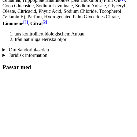
Glutamat, Hippophae Rhamnoides (Sea Buckthorn) Fruit Oil
,
Coco Glucoside, Sodium Levulinate, Sodium Anisate, Glyceryl
Oleate, Citricacid, Phytic Acid, Sodium Chloride, Tocopherol
(Vitamin E), Parfum, Hydrogenated Palm Glycerides Citrate,
[2]
[2]
Limonene
,
Citral
aus kontrolliert biologischem Anbau
från naturliga eteriska oljor
Om Sandorini-serien
Juridisk information
Passar med