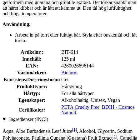
gelformeln med guarana och grönt te-extrakt. Det torkar snabbt utan
att håret klibbar och är lätt att kamma ut. Den tål hög luftfuktighet
och höga temperaturer.
Användning:
Arbeta in på torrt eller fuktigt hår. Styla efter önskemål och låt
torka.
Artikelnr.:
BIT-614
Innehåll:
125 ml
EAN:
4260026696144
Varumärken:
Bioturm
Konsistens/Doseringsform:
Gel
Produkttyper:
Hårstyling
Hårtyp:
För alla hårtyper
Egenskaper:
Alkoholhaltig, Unisex, Vegan
PETA Cruelty Free
,
BDIH - Cosmos
Certifikater:
Natural
Ingredienser (INCI)
[1]
Aqua, Aloe Barbadensis Leaf Juice
, Alcohol, Glycerin, Sodium
[1]
Polyitaconate, Paullinia Cupana (Guarana) Fruit Extract
, Camellia