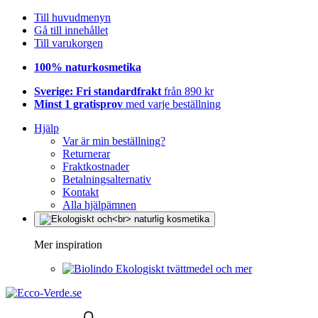
Till huvudmenyn
Gå till innehållet
Till varukorgen
100% naturkosmetika
Sverige: Fri standardfrakt
från 890 kr
Minst 1 gratisprov
med varje beställning
Hjälp
Var är min beställning?
Returnerar
Fraktkostnader
Betalningsalternativ
Kontakt
Alla hjälpämnen
Mer inspiration
Ekologiskt tvättmedel och mer