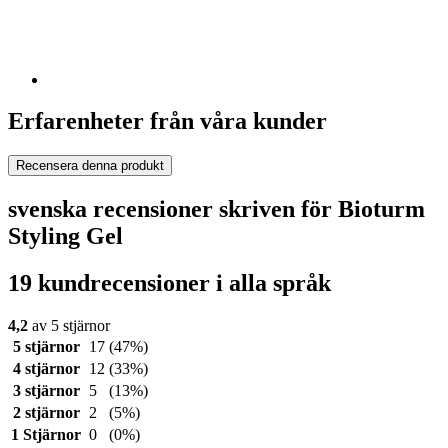
Erfarenheter från våra kunder
Recensera denna produkt
svenska recensioner skriven för Bioturm
Styling Gel
19 kundrecensioner i alla språk
4,2
av 5 stjärnor
5 stjärnor
17
(47%)
4 stjärnor
12
(33%)
3 stjärnor
5
(13%)
2 stjärnor
2
(5%)
1 Stjärnor
0
(0%)