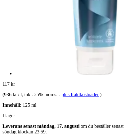
117 kr
(
936 kr / l
, inkl. 25% moms.
-
plus fraktkostnader
)
Innehåll:
125 ml
I lager
Leverans senast måndag, 17. augusti
om du beställer senast
söndag klockan 23:59
.