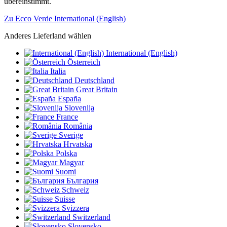
übereinstimmt.
Zu Ecco Verde International (English)
Anderes Lieferland wählen
International (English)
Österreich
Italia
Deutschland
Great Britain
España
Slovenija
France
România
Sverige
Hrvatska
Polska
Magyar
Suomi
България
Schweiz
Suisse
Svizzera
Switzerland
Slovensko