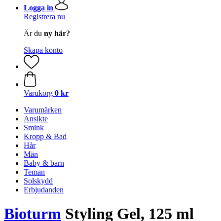
Logga in
Registrera nu
Är du
ny här?
Skapa konto
Varukorg
0 kr
Varumärken
Ansikte
Smink
Kropp & Bad
Hår
Män
Baby & barn
Teman
Solskydd
Erbjudanden
Bioturm
Styling Gel, 125 ml