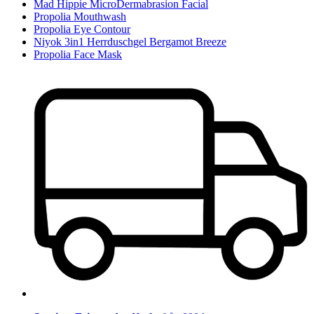
Mad Hippie MicroDermabrasion Facial
Propolia Mouthwash
Propolia Eye Contour
Niyok 3in1 Herrduschgel Bergamot Breeze
Propolia Face Mask