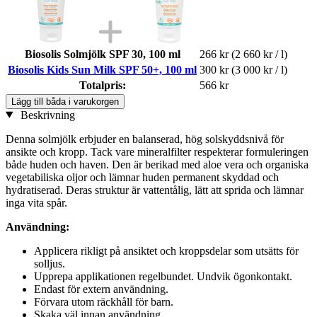
Biosolis Solmjölk SPF 30, 100 ml
266 kr
(2 660 kr / l)
Biosolis Kids Sun Milk SPF 50+, 100 ml
300 kr
(3 000 kr / l)
Totalpris:
566 kr
Lägg till båda i varukorgen
Beskrivning
Denna solmjölk erbjuder en balanserad, hög solskyddsnivå för
ansikte och kropp. Tack vare mineralfilter respekterar formuleringen
både huden och haven. Den är berikad med aloe vera och organiska
vegetabiliska oljor och lämnar huden permanent skyddad och
hydratiserad. Deras struktur är vattentålig, lätt att sprida och lämnar
inga vita spår.
Användning:
Applicera rikligt på ansiktet och kroppsdelar som utsätts för
solljus.
Upprepa applikationen regelbundet. Undvik ögonkontakt.
Endast för extern användning.
Förvara utom räckhåll för barn.
Skaka väl innan användning.