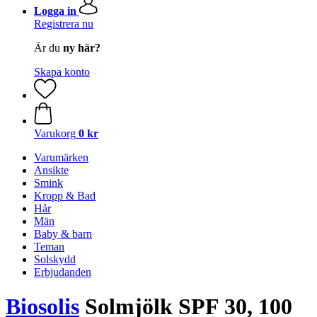
Logga in
Registrera nu
Är du
ny här?
Skapa konto
Varukorg
0 kr
Varumärken
Ansikte
Smink
Kropp & Bad
Hår
Män
Baby & barn
Teman
Solskydd
Erbjudanden
Biosolis
Solmjölk SPF 30, 100