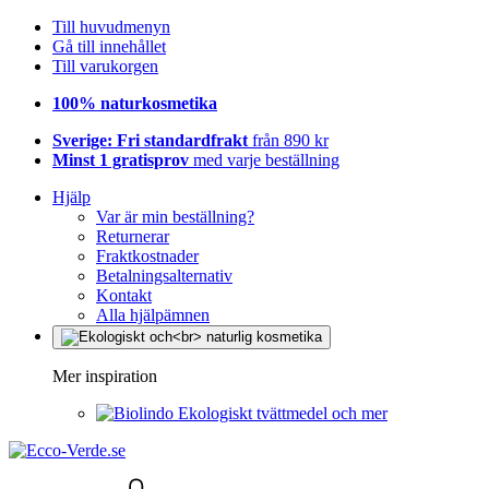
Till huvudmenyn
Gå till innehållet
Till varukorgen
100% naturkosmetika
Sverige: Fri standardfrakt
från 890 kr
Minst 1 gratisprov
med varje beställning
Hjälp
Var är min beställning?
Returnerar
Fraktkostnader
Betalningsalternativ
Kontakt
Alla hjälpämnen
Mer inspiration
Ekologiskt tvättmedel och mer