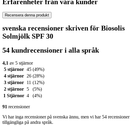
Erfarenheter från våra kunder
Recensera denna produkt
svenska recensioner skriven för Biosolis
Solmjölk SPF 30
54 kundrecensioner i alla språk
4,1
av 5 stjärnor
5 stjärnor
45
(49%)
4 stjärnor
26
(28%)
3 stjärnor
11
(12%)
2 stjärnor
5
(5%)
1 Stjärnor
4
(4%)
91
recensioner
Vi har inga recensioner på svenska ännu, men vi har 54 recensioner
tillgängliga på andra språk.