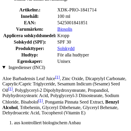
Artikelnr.:
XDK-PRO-1841714
Innehåll:
100 ml
EAN:
5425001841851
Varumärken:
Biosolis
Applicera solskyddsmedel:
Kropp
Solskydd (SPF):
SPF 30
Produkttyper:
Solskydd
Hudtyp:
För alla hudtyper
Egenskaper:
Unisex
Ingredienser (INCI)
[1]
Aloe Barbadensis Leaf Juice
, Zinc Oxide, Dicaprylyl Carbonate,
Caprylic/Capric Triglyceride, Sesamum Indicum (Sesame) Seed
[1]
Oil
, Polyglyceryl-2 Dipolyhydroxystearate, Propandiol,
Polyhydroxystearic Acid, Polyglyceryl-3 Diisostearate, Sodium
[1]
Chloride, Bisabolol
, Pongamia Pinnata Seed Extract,
Benzyl
Alcohol
, Tribehenin, Glyceryl Dibehenate, Glyceryl Behenate,
Dehydroacetic Acid, Tocopherol (Vitamin E)
aus kontrolliert biologischem Anbau