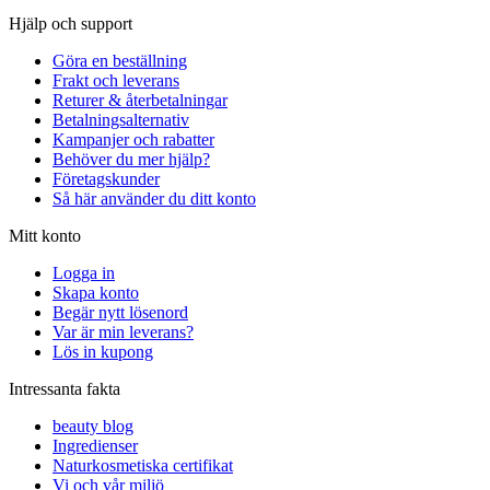
Hjälp och support
Göra en beställning
Frakt och leverans
Returer & återbetalningar
Betalningsalternativ
Kampanjer och rabatter
Behöver du mer hjälp?
Företagskunder
Så här använder du ditt konto
Mitt konto
Logga in
Skapa konto
Begär nytt lösenord
Var är min leverans?
Lös in kupong
Intressanta fakta
beauty blog
Ingredienser
Naturkosmetiska certifikat
Vi och vår miljö