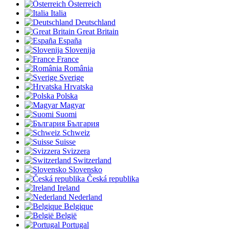
Österreich
Italia
Deutschland
Great Britain
España
Slovenija
France
România
Sverige
Hrvatska
Polska
Magyar
Suomi
България
Schweiz
Suisse
Svizzera
Switzerland
Slovensko
Česká republika
Ireland
Nederland
Belgique
België
Portugal