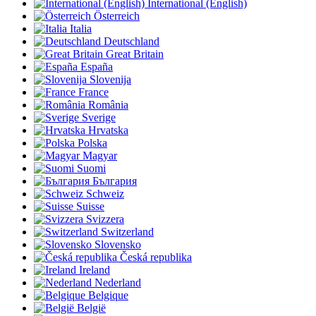
International (English)
Österreich
Italia
Deutschland
Great Britain
España
Slovenija
France
România
Sverige
Hrvatska
Polska
Magyar
Suomi
България
Schweiz
Suisse
Svizzera
Switzerland
Slovensko
Česká republika
Ireland
Nederland
Belgique
België