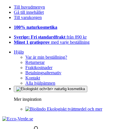
Till huvudmenyn
Gå till innehållet
Till varukorgen
100% naturkosmetika
Sverige: Fri standardfrakt
från 890 kr
Minst 1 gratisprov
med varje beställning
Hjälp
Var är min beställning?
Returnerar
Fraktkostnader
Betalningsalternativ
Kontakt
Alla hjälpämnen
Mer inspiration
Ekologiskt tvättmedel och mer