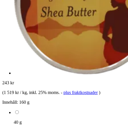
243 kr
(
1 519 kr / kg
, inkl. 25% moms.
-
plus fraktkostnader
)
Innehåll:
160 g
40 g