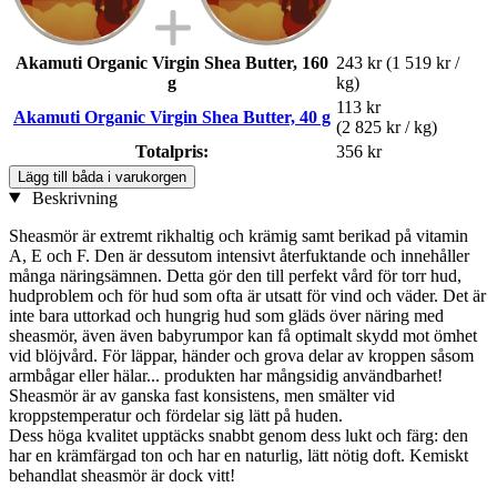
Akamuti Organic Virgin Shea Butter, 160
243 kr
(1 519 kr /
g
kg)
113 kr
Akamuti Organic Virgin Shea Butter, 40 g
(2 825 kr / kg)
Totalpris:
356 kr
Lägg till båda i varukorgen
Beskrivning
Sheasmör är extremt rikhaltig och krämig samt berikad på vitamin
A, E och F. Den är dessutom intensivt återfuktande och innehåller
många näringsämnen. Detta gör den till perfekt vård för torr hud,
hudproblem och för hud som ofta är utsatt för vind och väder. Det är
inte bara uttorkad och hungrig hud som gläds över näring med
sheasmör, även även babyrumpor kan få optimalt skydd mot ömhet
vid blöjvård. För läppar, händer och grova delar av kroppen såsom
armbågar eller hälar... produkten har mångsidig användbarhet!
Sheasmör är av ganska fast konsistens, men smälter vid
kroppstemperatur och fördelar sig lätt på huden.
Dess höga kvalitet upptäcks snabbt genom dess lukt och färg: den
har en krämfärgad ton och har en naturlig, lätt nötig doft. Kemiskt
behandlat sheasmör är dock vitt!