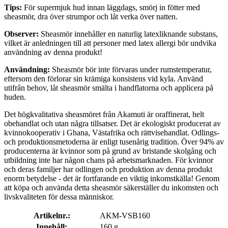
Tips:
För supermjuk hud innan läggdags, smörj in fötter med
sheasmör, dra över strumpor och låt verka över natten.
Observer:
Sheasmör innehåller en naturlig latexliknande substans,
vilket är anledningen till att personer med latex allergi bör undvika
användning av denna produkt!
Användning:
Sheasmör bör inte förvaras under rumstemperatur,
eftersom den förlorar sin krämiga konsistens vid kyla. Använd
utifrån behov, låt sheasmör smälta i handflatorna och applicera på
huden.
Det högkvalitativa sheasmöret från Akamuti är oraffinerat, helt
obehandlat och utan några tillsatser. Det är ekologiskt producerat av
kvinnokooperativ i Ghana, Västafrika och rättvisehandlat. Odlings-
och produktionsmetoderna är enligt tusenårig tradition. Över 94% av
producenterna är kvinnor som på grund av bristande skolgång och
utbildning inte har någon chans på arbetsmarknaden. För kvinnor
och deras familjer har odlingen och produktion av denna produkt
enorm betydelse - det är fortfarande en viktig inkomstkälla! Genom
att köpa och använda detta sheasmör säkerställer du inkomsten och
livskvaliteten för dessa människor.
Artikelnr.:
AKM-VSB160
Innehåll:
160 g