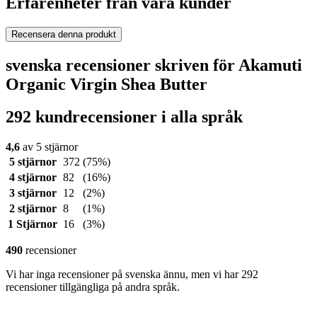
Erfarenheter från våra kunder
Recensera denna produkt
svenska recensioner skriven för Akamuti
Organic Virgin Shea Butter
292 kundrecensioner i alla språk
4,6
av 5 stjärnor
5 stjärnor
372
(75%)
4 stjärnor
82
(16%)
3 stjärnor
12
(2%)
2 stjärnor
8
(1%)
1 Stjärnor
16
(3%)
490
recensioner
Vi har inga recensioner på svenska ännu, men vi har 292
recensioner tillgängliga på andra språk.