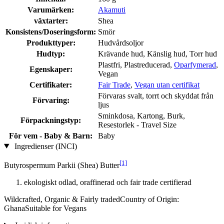
Varumärken:
Akamuti
växtarter:
Shea
Konsistens/Doseringsform:
Smör
Produkttyper:
Hudvårdsoljor
Hudtyp:
Krävande hud, Känslig hud, Torr hud
Plastfri, Plastreducerad,
Oparfymerad
,
Egenskaper:
Vegan
Certifikater:
Fair Trade
,
Vegan utan certifikat
Förvaras svalt, torrt och skyddat från
Förvaring:
ljus
Sminkdosa, Kartong, Burk,
Förpackningstyp:
Resestorlek - Travel Size
För vem - Baby & Barn:
Baby
Ingredienser (INCI)
[1]
Butyrospermum Parkii (Shea) Butter
ekologiskt odlad, oraffinerad och fair trade certifierad
Wildcrafted, Organic & Fairly tradedCountry of Origin:
GhanaSuitable for Vegans