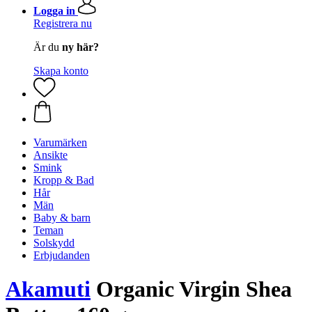
Logga in
Registrera nu
Är du
ny här?
Skapa konto
Varumärken
Ansikte
Smink
Kropp & Bad
Hår
Män
Baby & barn
Teman
Solskydd
Erbjudanden
Akamuti
Organic Virgin Shea