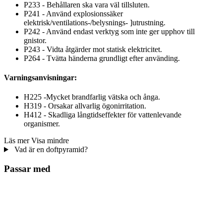
P233 - Behållaren ska vara väl tillsluten.
P241 - Använd explosionssäker
elektrisk/ventilations-/belysnings- ]utrustning.
P242 - Använd endast verktyg som inte ger upphov till
gnistor.
P243 - Vidta åtgärder mot statisk elektricitet.
P264 - Tvätta händerna grundligt efter använding.
Varningsanvisningar:
H225 -Mycket brandfarlig vätska och ånga.
H319 - Orsakar allvarlig ögonirritation.
H412 - Skadliga långtidseffekter för vattenlevande
organismer.
Läs mer
Visa mindre
Vad är en doftpyramid?
Passar med