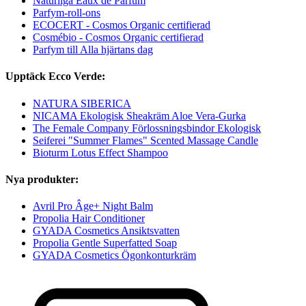
Naturliga Eaux de Parfum
Parfym-roll-ons
ECOCERT - Cosmos Organic certifierad
Cosmébio - Cosmos Organic certifierad
Parfym till Alla hjärtans dag
Upptäck Ecco Verde:
NATURA SIBERICA
NICAMA Ekologisk Sheakräm Aloe Vera-Gurka
The Female Company Förlossningsbindor Ekologisk
Seiferei "Summer Flames" Scented Massage Candle
Bioturm Lotus Effect Shampoo
Nya produkter:
Avril Pro Âge+ Night Balm
Propolia Hair Conditioner
GYADA Cosmetics Ansiktsvatten
Propolia Gentle Superfatted Soap
GYADA Cosmetics Ögonkonturkräm