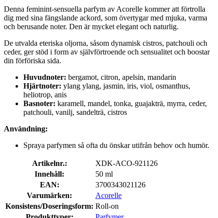
Denna feminint-sensuella parfym av Acorelle kommer att förtrolla
dig med sina fängslande ackord, som övertygar med mjuka, varma
och berusande noter. Den är mycket elegant och naturlig.
De utvalda eteriska oljorna, såsom dynamisk cistros, patchouli och
ceder, ger stöd i form av självförtroende och sensualitet och boostar
din förföriska sida.
Huvudnoter:
bergamot, citron, apelsin, mandarin
Hjärtnoter:
ylang ylang, jasmin, iris, viol, osmanthus,
heliotrop, anis
Basnoter:
karamell, mandel, tonka, guajakträ, myrra, ceder,
patchouli, vanilj, sandelträ, cistros
Användning:
Spraya parfymen så ofta du önskar utifrån behov och humör.
Artikelnr.:
XDK-ACO-921126
Innehåll:
50 ml
EAN:
3700343021126
Varumärken:
Acorelle
Konsistens/Doseringsform:
Roll-on
Produkttyper:
Parfymer