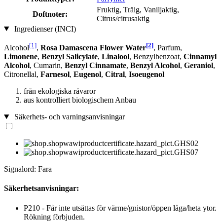
Fruktig, Träig, Vaniljaktig,
Doftnoter:
Citrus/citrusaktig
Ingredienser (INCI)
[1]
[2]
Alcohol
,
Rosa Damascena Flower Water
, Parfum,
Limonene
,
Benzyl Salicylate
,
Linalool
, Benzylbenzoat,
Cinnamyl
Alcohol
, Cumarin,
Benzyl Cinnamate
,
Benzyl Alcohol
,
Geraniol
,
Citronellal,
Farnesol
,
Eugenol
,
Citral
,
Isoeugenol
från ekologiska råvaror
aus kontrolliert biologischem Anbau
Säkerhets- och varningsanvisningar
Signalord: Fara
Säkerhetsanvisningar:
P210 - Får inte utsättas för värme/gnistor/öppen låga/heta ytor.
Rökning förbjuden.