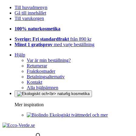
Till huvudmenyn
Gå till innehållet
Till varukorgen
100% naturkosmetika
Sverige: Fri standardfrakt
från 890 kr
Minst 1 gratisprov
med varje beställning
Hjälp
Var är min beställning?
Returnerar
Fraktkostnader
Betalningsalternativ
Kontakt
Alla hjälpämnen
Mer inspiration
Ekologiskt tvättmedel och mer