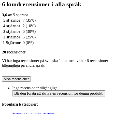
6 kundrecensioner i alla språk
3,6
av 5 stjärnor
5 stjärnor
7
(35%)
4 stjärnor
2
(10%)
3 stjärnor
6
(30%)
2 stjärnor
5
(25%)
1 Stjärnor
0
(0%)
20
recensioner
Vi har inga recensioner på svenska ännu, men vi har 6 recensioner
tillgängliga på andra språk.
Visa recensioner
Inga recensioner tillgängliga
Bli den första att skriva en recension för denna produkt.
Populära kategorier: