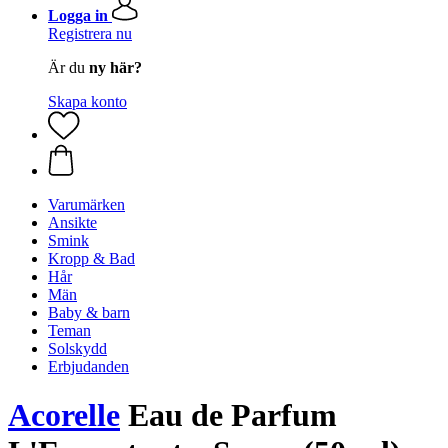
Logga in
Registrera nu
Är du
ny här?
Skapa konto
Varumärken
Ansikte
Smink
Kropp & Bad
Hår
Män
Baby & barn
Teman
Solskydd
Erbjudanden
Acorelle
Eau de Parfum