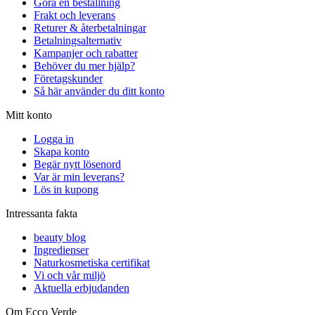
Göra en beställning
Frakt och leverans
Returer & återbetalningar
Betalningsalternativ
Kampanjer och rabatter
Behöver du mer hjälp?
Företagskunder
Så här använder du ditt konto
Mitt konto
Logga in
Skapa konto
Begär nytt lösenord
Var är min leverans?
Lös in kupong
Intressanta fakta
beauty blog
Ingredienser
Naturkosmetiska certifikat
Vi och vår miljö
Aktuella erbjudanden
Om Ecco Verde