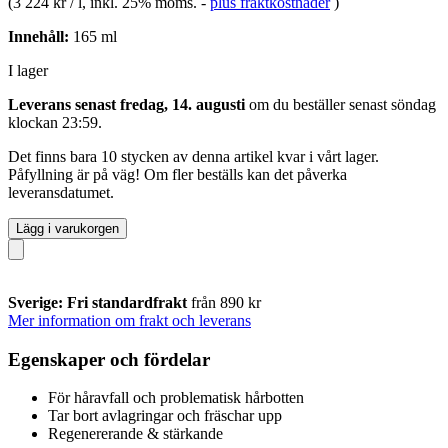
(
3 224 kr / l
, inkl. 25% moms.
-
plus fraktkostnader
)
Innehåll:
165 ml
I lager
Leverans senast fredag, 14. augusti
om du beställer senast
söndag
klockan 23:59
.
Det finns bara 10 stycken av denna artikel kvar i vårt lager.
Påfyllning är på väg! Om fler beställs kan det påverka
leveransdatumet.
Lägg i varukorgen
Sverige: Fri standardfrakt
från 890 kr
Mer information om frakt och leverans
Egenskaper och fördelar
För håravfall och problematisk hårbotten
Tar bort avlagringar och fräschar upp
Regenererande & stärkande