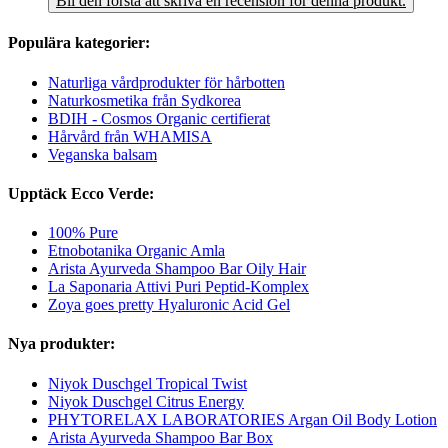
Bli den första att skriva en recension för denna produkt.
Populära kategorier:
Naturliga vårdprodukter för hårbotten
Naturkosmetika från Sydkorea
BDIH - Cosmos Organic certifierat
Hårvård från WHAMISA
Veganska balsam
Upptäck Ecco Verde:
100% Pure
Etnobotanika Organic Amla
Arista Ayurveda Shampoo Bar Oily Hair
La Saponaria Attivi Puri Peptid-Komplex
Zoya goes pretty Hyaluronic Acid Gel
Nya produkter:
Niyok Duschgel Tropical Twist
Niyok Duschgel Citrus Energy
PHYTORELAX LABORATORIES Argan Oil Body Lotion
Arista Ayurveda Shampoo Bar Box