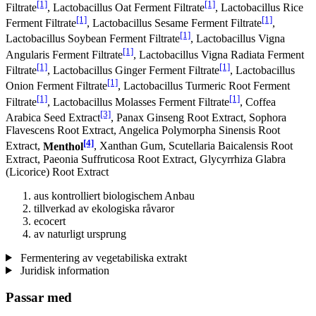
[1]
[1]
Filtrate
, Lactobacillus Oat Ferment Filtrate
, Lactobacillus Rice
[1]
[1]
Ferment Filtrate
, Lactobacillus Sesame Ferment Filtrate
,
[1]
Lactobacillus Soybean Ferment Filtrate
, Lactobacillus Vigna
[1]
Angularis Ferment Filtrate
, Lactobacillus Vigna Radiata Ferment
[1]
[1]
Filtrate
, Lactobacillus Ginger Ferment Filtrate
, Lactobacillus
[1]
Onion Ferment Filtrate
, Lactobacillus Turmeric Root Ferment
[1]
[1]
Filtrate
, Lactobacillus Molasses Ferment Filtrate
, Coffea
[3]
Arabica Seed Extract
, Panax Ginseng Root Extract, Sophora
Flavescens Root Extract, Angelica Polymorpha Sinensis Root
[4]
Extract,
Menthol
, Xanthan Gum, Scutellaria Baicalensis Root
Extract, Paeonia Suffruticosa Root Extract, Glycyrrhiza Glabra
(Licorice) Root Extract
aus kontrolliert biologischem Anbau
tillverkad av ekologiska råvaror
ecocert
av naturligt ursprung
Fermentering av vegetabiliska extrakt
Juridisk information
Passar med