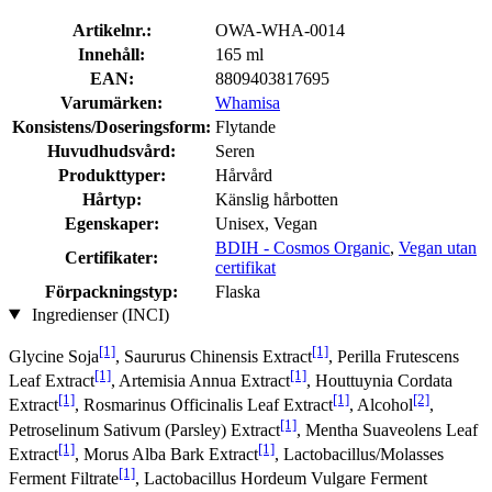
Artikelnr.:
OWA-WHA-0014
Innehåll:
165 ml
EAN:
8809403817695
Varumärken:
Whamisa
Konsistens/Doseringsform:
Flytande
Huvudhudsvård:
Seren
Produkttyper:
Hårvård
Hårtyp:
Känslig hårbotten
Egenskaper:
Unisex, Vegan
BDIH - Cosmos Organic
,
Vegan utan
Certifikater:
certifikat
Förpackningstyp:
Flaska
Ingredienser (INCI)
[1]
[1]
Glycine Soja
, Saururus Chinensis Extract
, Perilla Frutescens
[1]
[1]
Leaf Extract
, Artemisia Annua Extract
, Houttuynia Cordata
[1]
[1]
[2]
Extract
, Rosmarinus Officinalis Leaf Extract
, Alcohol
,
[1]
Petroselinum Sativum (Parsley) Extract
, Mentha Suaveolens Leaf
[1]
[1]
Extract
, Morus Alba Bark Extract
, Lactobacillus/Molasses
[1]
Ferment Filtrate
, Lactobacillus Hordeum Vulgare Ferment