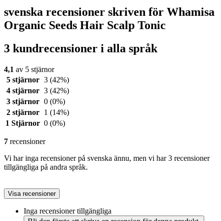
svenska recensioner skriven för Whamisa
Organic Seeds Hair Scalp Tonic
3 kundrecensioner i alla språk
4,1
av 5 stjärnor
5 stjärnor
3
(42%)
4 stjärnor
3
(42%)
3 stjärnor
0
(0%)
2 stjärnor
1
(14%)
1 Stjärnor
0
(0%)
7
recensioner
Vi har inga recensioner på svenska ännu, men vi har 3 recensioner
tillgängliga på andra språk.
Visa recensioner
Inga recensioner tillgängliga