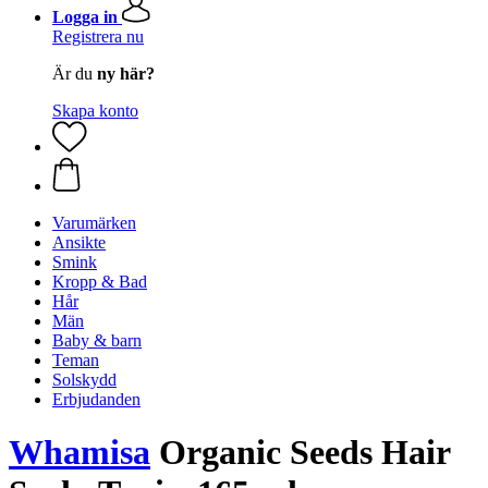
Logga in
Registrera nu
Är du
ny här?
Skapa konto
Varumärken
Ansikte
Smink
Kropp & Bad
Hår
Män
Baby & barn
Teman
Solskydd
Erbjudanden
Whamisa
Organic Seeds Hair