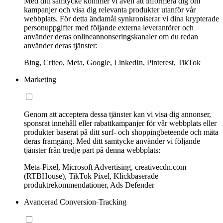
Med ditt samtycke kommer vi även att informera dig om
kampanjer och visa dig relevanta produkter utanför vår
webbplats. För detta ändamål synkroniserar vi dina krypterade
personuppgifter med följande externa leverantörer och
använder deras onlineannonseringskanaler om du redan
använder deras tjänster:
Bing, Criteo, Meta, Google, LinkedIn, Pinterest, TikTok
Marketing
Genom att acceptera dessa tjänster kan vi visa dig annonser,
sponsrat innehåll eller rabattkampanjer för vår webbplats eller
produkter baserat på ditt surf- och shoppingbeteende och mäta
deras framgång. Med ditt samtycke använder vi följande
tjänster från tredje part på denna webbplats:
Meta-Pixel, Microsoft Advertising, creativecdn.com
(RTBHouse), TikTok Pixel, Klickbaserade
produktrekommendationer, Ads Defender
Avancerad Conversion-Tracking