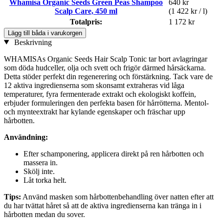
Whamisa Organic Seeds Green Peas Shampoo
640 kr
Scalp Care, 450 ml
(1 422 kr / l)
Totalpris:
1 172 kr
Lägg till båda i varukorgen
Beskrivning
WHAMISAs Organic Seeds Hair Scalp Tonic tar bort avlagringar
som döda hudceller, olja och svett och frigör därmed hårsäckarna.
Detta stöder perfekt din regenerering och förstärkning. Tack vare de
12 aktiva ingredienserna som skonsamt extraheras vid låga
temperaturer, fyra fermenterade extrakt och ekologiskt koffein,
erbjuder formuleringen den perfekta basen för hårrötterna. Mentol-
och mynteextrakt har kylande egenskaper och fräschar upp
hårbotten.
Användning:
Efter schamponering, applicera direkt på ren hårbotten och
massera in.
Skölj inte.
Låt torka helt.
Tips:
Använd masken som hårbottenbehandling över natten efter att
du har tvättat håret så att de aktiva ingredienserna kan tränga in i
hårbotten medan du sover.