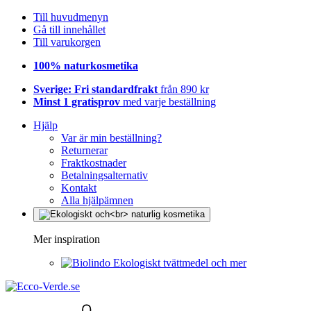
Till huvudmenyn
Gå till innehållet
Till varukorgen
100% naturkosmetika
Sverige: Fri standardfrakt
från 890 kr
Minst 1 gratisprov
med varje beställning
Hjälp
Var är min beställning?
Returnerar
Fraktkostnader
Betalningsalternativ
Kontakt
Alla hjälpämnen
Mer inspiration
Ekologiskt tvättmedel och mer