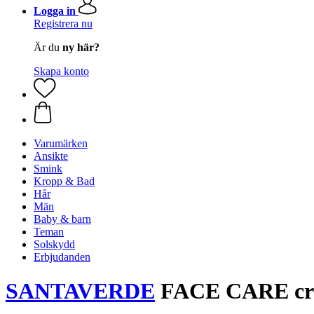
Logga in
Registrera nu
Är du
ny här?
Skapa konto
Varumärken
Ansikte
Smink
Kropp & Bad
Hår
Män
Baby & barn
Teman
Solskydd
Erbjudanden
SANTAVERDE
FACE CARE crea