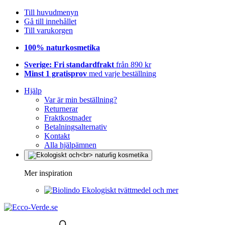
Till huvudmenyn
Gå till innehållet
Till varukorgen
100% naturkosmetika
Sverige: Fri standardfrakt
från 890 kr
Minst 1 gratisprov
med varje beställning
Hjälp
Var är min beställning?
Returnerar
Fraktkostnader
Betalningsalternativ
Kontakt
Alla hjälpämnen
Mer inspiration
Ekologiskt tvättmedel och mer