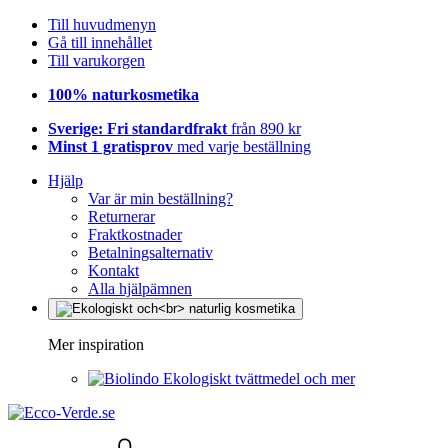
Till huvudmenyn
Gå till innehållet
Till varukorgen
100% naturkosmetika
Sverige: Fri standardfrakt
från 890 kr
Minst 1 gratisprov
med varje beställning
Hjälp
Var är min beställning?
Returnerar
Fraktkostnader
Betalningsalternativ
Kontakt
Alla hjälpämnen
Mer inspiration
Ekologiskt tvättmedel och mer