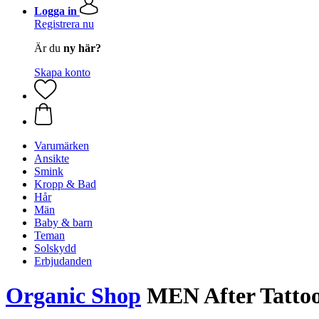
Logga in
Registrera nu
Är du
ny här?
Skapa konto
Varumärken
Ansikte
Smink
Kropp & Bad
Hår
Män
Baby & barn
Teman
Solskydd
Erbjudanden
Organic Shop
MEN After Tattoo