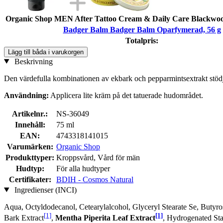
Organic Shop MEN After Tattoo Cream & Daily Care Blackwoo
Badger Balm Badger Balm Oparfymerad, 56 g
Totalpris:
Lägg till båda i varukorgen
Beskrivning
Den värdefulla kombinationen av ekbark och pepparmintsextrakt stödj
Användning:
Applicera lite kräm på det tatuerade hudområdet.
Artikelnr.:
NS-36049
Innehåll:
75 ml
EAN:
4743318141015
Varumärken:
Organic Shop
Produkttyper:
Kroppsvård, Vård för män
Hudtyp:
För alla hudtyper
Certifikater:
BDIH - Cosmos Natural
Ingredienser (INCI)
Aqua, Octyldodecanol, Cetearylalcohol, Glyceryl Stearate Se, Butyro
[1]
[1]
Bark Extract
,
Mentha Piperita Leaf Extract
, Hydrogenated Sta