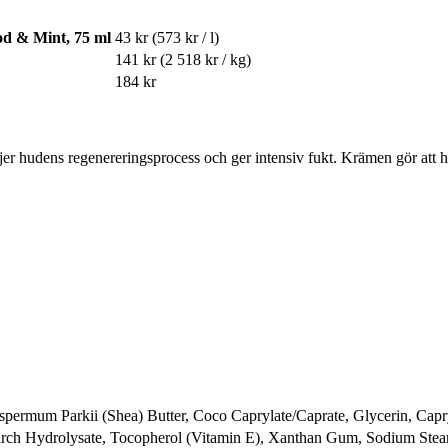
d & Mint, 75 ml
43 kr
(573 kr / l)
141 kr
(2 518 kr / kg)
184 kr
er hudens regenereringsprocess och ger intensiv fukt. Krämen gör att 
spermum Parkii (Shea) Butter, Coco Caprylate/Caprate, Glycerin, Capry
rch Hydrolysate, Tocopherol (Vitamin E), Xanthan Gum, Sodium Stear