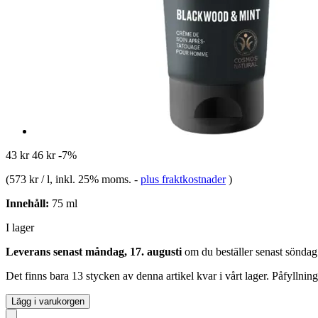
43 kr
46 kr
-7%
(
573 kr / l
, inkl. 25% moms.
-
plus fraktkostnader
)
Innehåll:
75 ml
I lager
Leverans senast måndag, 17. augusti
om du beställer senast
söndag
Det finns bara 13 stycken av denna artikel kvar i vårt lager. Påfyllnin
Lägg i varukorgen