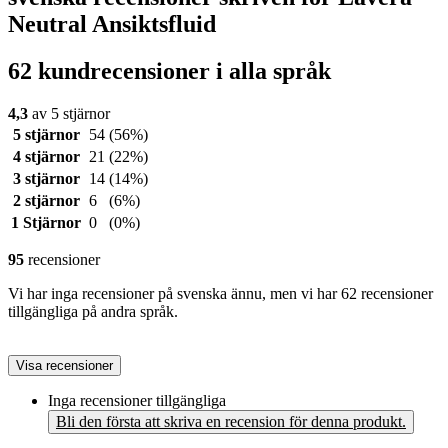
Neutral Ansiktsfluid
62 kundrecensioner i alla språk
4,3
av 5 stjärnor
5 stjärnor
54
(56%)
4 stjärnor
21
(22%)
3 stjärnor
14
(14%)
2 stjärnor
6
(6%)
1 Stjärnor
0
(0%)
95
recensioner
Vi har inga recensioner på svenska ännu, men vi har 62 recensioner
tillgängliga på andra språk.
Visa recensioner
Inga recensioner tillgängliga
Bli den första att skriva en recension för denna produkt.