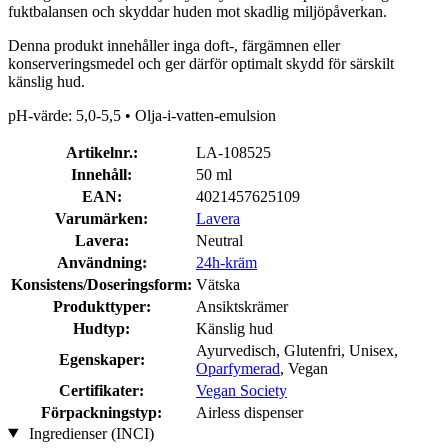
fuktbalansen och skyddar huden mot skadlig miljöpåverkan.
Denna produkt innehåller inga doft-, färgämnen eller
konserveringsmedel och ger därför optimalt skydd för särskilt
känslig hud.
pH-värde: 5,0-5,5 • Olja-i-vatten-emulsion
Artikelnr.:
LA-108525
Innehåll:
50 ml
EAN:
4021457625109
Varumärken:
Lavera
Lavera:
Neutral
Användning:
24h-kräm
Konsistens/Doseringsform:
Vätska
Produkttyper:
Ansiktskrämer
Hudtyp:
Känslig hud
Ayurvedisch, Glutenfri, Unisex,
Egenskaper:
Oparfymerad
, Vegan
Certifikater:
Vegan Society
Förpackningstyp:
Airless dispenser
Ingredienser (INCI)