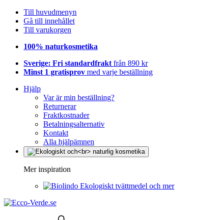
Till huvudmenyn
Gå till innehållet
Till varukorgen
100% naturkosmetika
Sverige: Fri standardfrakt
från 890 kr
Minst 1 gratisprov
med varje beställning
Hjälp
Var är min beställning?
Returnerar
Fraktkostnader
Betalningsalternativ
Kontakt
Alla hjälpämnen
Mer inspiration
Ekologiskt tvättmedel och mer