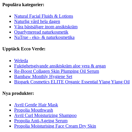
Populära kategorier:
Natural Facial Fluids & Lotions
Naturlig vård hela dagen
Våra bästsäljare inom ansiktskräm
Oparfymeread naturkosmetik
NaTrue - eko- & naturkosmetika
Upptäck Ecco Verde:
Weleda
Fuktighetsgivande ansiktskräm aloe vera & argan
Re-Boost Collagen Skin Plumping Oil Serum
Bambaw Monthly Hygiene Set
Biopark Cosmetics ELITE Organic Essential Ylang Ylang Oil
Nya produkter:
Avril Gentle Hair Mask
Propolia Mouthwash
Avril Curl Moisturizing Shampoo
Propolia Anti-Ageing Serum
Propolia Moisturising Face Cream Dry Skin