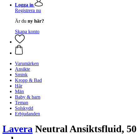
Logga in
Registrera nu
Är du
ny här?
Skapa konto
Varumärken
Ansikte
Smink
Kropp & Bad
Hår
Män
Baby & barn
Teman
Solskydd
Erbjudanden
Lavera
Neutral Ansiktsfluid, 50