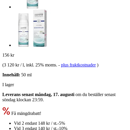
156 kr
(
3 120 kr / l
, inkl. 25% moms.
-
plus fraktkostnader
)
Innehåll:
50 ml
I lager
Leverans senast måndag, 17. augusti
om du beställer senast
söndag klockan 23:59
.
Få mängdrabatt!
Vid 2 endast
148 kr
/ st.
-5%
Vid 3 endast
140 kr
/ st.
-10%