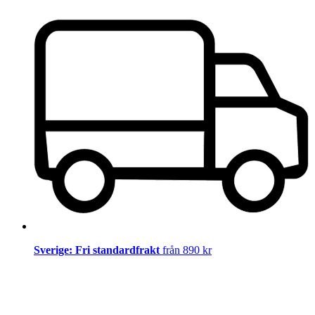
Sverige: Fri standardfrakt
från 890 kr