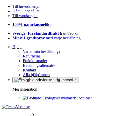
Till huvudmenyn
Gå till innehållet
Till varukorgen
100% naturkosmetika
Sverige: Fri standardfrakt
från 890 kr
Minst 1 gratisprov
med varje beställning
Hjälp
Var är min beställning?
Returnerar
Fraktkostnader
Betalningsalternativ
Kontakt
Alla hjälpämnen
Mer inspiration
Ekologiskt tvättmedel och mer