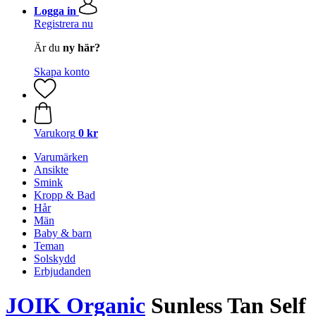
Logga in
Registrera nu
Är du
ny här?
Skapa konto
Varukorg
0 kr
Varumärken
Ansikte
Smink
Kropp & Bad
Hår
Män
Baby & barn
Teman
Solskydd
Erbjudanden
JOIK Organic
Sunless Tan Self