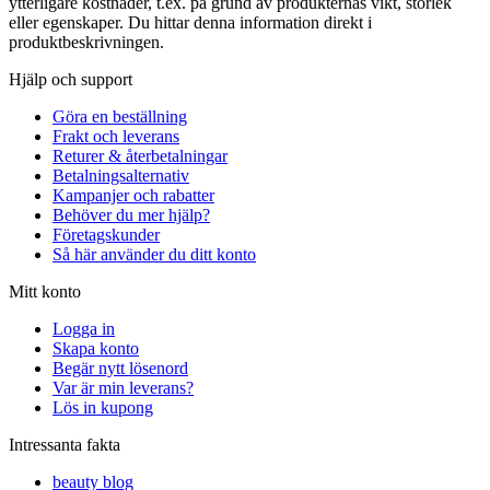
ytterligare kostnader, t.ex. på grund av produkternas vikt, storlek
eller egenskaper. Du hittar denna information direkt i
produktbeskrivningen.
Hjälp och support
Göra en beställning
Frakt och leverans
Returer & återbetalningar
Betalningsalternativ
Kampanjer och rabatter
Behöver du mer hjälp?
Företagskunder
Så här använder du ditt konto
Mitt konto
Logga in
Skapa konto
Begär nytt lösenord
Var är min leverans?
Lös in kupong
Intressanta fakta
beauty blog