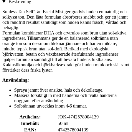
Beskrivning
Sunless Tan Self Tan Facial Mist ger gradvis huden en naturlig och
solkysst ton. Den lätta formulan absorberas snabbt och ger ett jämnt
och randfritt resultat samtidigt som huden känns fräsch, vårdad och
behaglig.
Formulan kombinerar DHA och erytrulos som brun utan sol-aktiva
ingredienser. Tillsammans ger de en balanserad solbränna utan
orange ton som dessutom bleknar jämnare och har en mildare,
mindre typisk brun utan sol-doft. Berikad med ekologiskt
björkvatten, betain och växtbaserade återfuktande ingredienser
hjälper formulan samtidigt till att bevara hudens fuktbalans.
Kaktusfikonolja och björkbarksextrakt gör huden mjuk och slät samt
förstärker dess friska lyster.
Användning:
Spraya jämnt över ansikte, hals och dekolletage.
Massera försiktigt in med händerna och tvätta händerna
noggrant efter användning.
Solbrännan utvecklas inom 4-6 timmar.
Artikelnr.:
JOK-4742578004139
Innehåll:
50 ml
EAN:
4742578004139