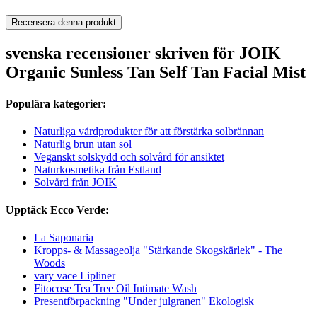
Recensera denna produkt
svenska recensioner skriven för JOIK
Organic Sunless Tan Self Tan Facial Mist
Populära kategorier:
Naturliga vårdprodukter för att förstärka solbrännan
Naturlig brun utan sol
Veganskt solskydd och solvård för ansiktet
Naturkosmetika från Estland
Solvård från JOIK
Upptäck Ecco Verde:
La Saponaria
Kropps- & Massageolja "Stärkande Skogskärlek" - The
Woods
vary vace Lipliner
Fitocose Tea Tree Oil Intimate Wash
Presentförpackning "Under julgranen" Ekologisk