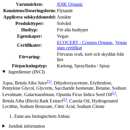
Varumärken:
JOIK Organic
Konsistens/Doseringsform:
Flytande
Applicera solskyddsmedel:
Ansikte
Produkttyper:
Solvård
Hudtyp:
För alla hudtyper
Egenskaper:
Vegan
ECOCERT - Cosmos Organic
,
Vegan
Certifikater:
utan certifikat
Förvaras svalt, torrt och skyddat från
Förvaring:
ljus
Förpackningstyp:
Kartong, Sprayflaska / Spray
Ingredienser (INCI)
[1]
Aqua, Betula Alba Juice
, Dihydroxyacetone, Erythrulose,
Pentylene Glycol, Glycerin, Saccharide Isomerate, Betaine, Sodium
[1]
Levulinate, Galactoarabinan, Opuntia Ficus Indica Seed Oil
,
[1]
Betula Alba (Birch) Bark Extract
, Canola Oil, Hydrogenated
Lecithin, Sodium Benzoate, Citric Acid, Sodium Citrate
Zutat aus biologischem Anbau
Juridisk information