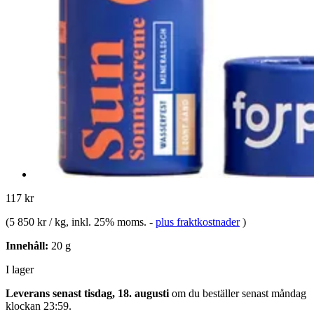
117 kr
(
5 850 kr / kg
, inkl. 25% moms.
-
plus fraktkostnader
)
Innehåll:
20 g
I lager
Leverans senast tisdag, 18. augusti
om du beställer senast
måndag
klockan 23:59
.