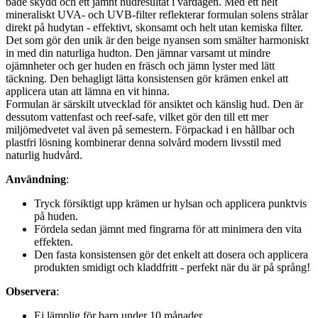
både skydd och ett jämnt hudresultat i vardagen. Med ett helt
mineraliskt UVA- och UVB-filter reflekterar formulan solens strålar
direkt på hudytan - effektivt, skonsamt och helt utan kemiska filter.
Det som gör den unik är den beige nyansen som smälter harmoniskt
in med din naturliga hudton. Den jämnar varsamt ut mindre
ojämnheter och ger huden en fräsch och jämn lyster med lätt
täckning. Den behagligt lätta konsistensen gör krämen enkel att
applicera utan att lämna en vit hinna.
Formulan är särskilt utvecklad för ansiktet och känslig hud. Den är
dessutom vattenfast och reef-safe, vilket gör den till ett mer
miljömedvetet val även på semestern. Förpackad i en hållbar och
plastfri lösning kombinerar denna solvård modern livsstil med
naturlig hudvård.
Användning
:
Tryck försiktigt upp krämen ur hylsan och applicera punktvis
på huden.
Fördela sedan jämnt med fingrarna för att minimera den vita
effekten.
Den fasta konsistensen gör det enkelt att dosera och applicera
produkten smidigt och kladdfritt - perfekt när du är på språng!
Observera
:
Ej lämplig för barn under 10 månader.