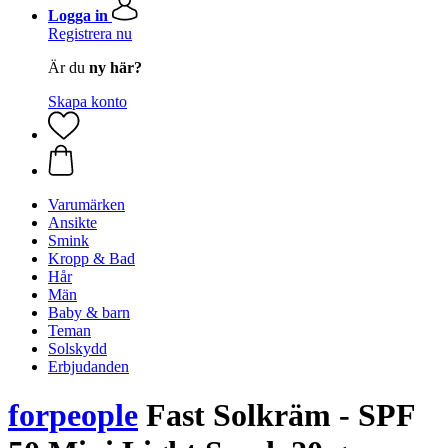
Logga in
Registrera nu
Är du
ny här?
Skapa konto
Varumärken
Ansikte
Smink
Kropp & Bad
Hår
Män
Baby & barn
Teman
Solskydd
Erbjudanden
forpeople
Fast Solkräm - SPF