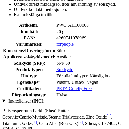
Undvik direkt middagssol trots användning av solskydd.
Undvik kontakt med ögonen.
Kan missfärga textilier.
Artikelnr.:
PWC-AH100008
Innehåll:
20 g
EAN:
4260741978969
Varumärken:
forpeople
Konsistens/Doseringsform:
Sticka
Applicera solskyddsmedel:
Ansikte
Solskydd (SPF):
SPF 50
Produkttyper:
Solskydd
Hudtyp:
För alla hudtyper, Känslig hud
Egenskaper:
Plastfri, Unisex, Vegan
Certifikater:
PETA Cruelty Free
Förpackningstyp:
Hylsa
Ingredienser (INCI)
Butyrospermum Parkii (Shea) Butter,
[1]
Caprylic/Capric/Myristic/Stearic Triglyceride, Zinc Oxide
,
[1]
[2]
Titanium Oxides
, Cera Alba (Beeswax)
, Silicia, CI 77492, CI
77491, CI 77499