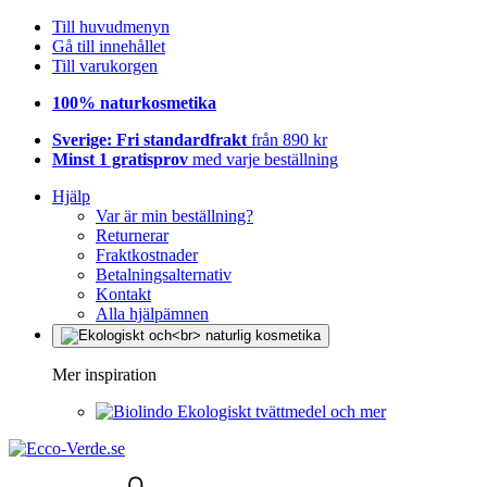
Till huvudmenyn
Gå till innehållet
Till varukorgen
100% naturkosmetika
Sverige: Fri standardfrakt
från 890 kr
Minst 1 gratisprov
med varje beställning
Hjälp
Var är min beställning?
Returnerar
Fraktkostnader
Betalningsalternativ
Kontakt
Alla hjälpämnen
Mer inspiration
Ekologiskt tvättmedel och mer