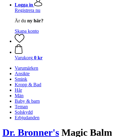
Logga in
Registrera nu
Är du
ny här?
Skapa konto
Varukorg
0 kr
Varumärken
Ansikte
Smink
Kropp & Bad
Hår
Män
Baby & barn
Teman
Solskydd
Erbjudanden
Dr. Bronner's
Magic Balm