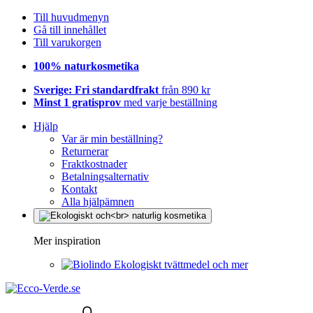
Till huvudmenyn
Gå till innehållet
Till varukorgen
100% naturkosmetika
Sverige: Fri standardfrakt
från 890 kr
Minst 1 gratisprov
med varje beställning
Hjälp
Var är min beställning?
Returnerar
Fraktkostnader
Betalningsalternativ
Kontakt
Alla hjälpämnen
Mer inspiration
Ekologiskt tvättmedel och mer