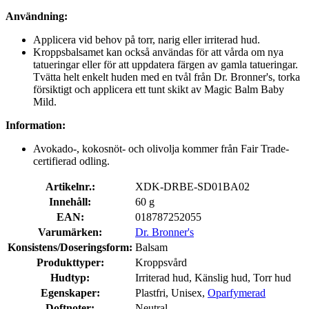
Användning:
Applicera vid behov på torr, narig eller irriterad hud.
Kroppsbalsamet kan också användas för att vårda om nya
tatueringar eller för att uppdatera färgen av gamla tatueringar.
Tvätta helt enkelt huden med en tvål från Dr. Bronner's, torka
försiktigt och applicera ett tunt skikt av Magic Balm Baby
Mild.
Information:
Avokado-, kokosnöt- och olivolja kommer från Fair Trade-
certifierad odling.
Artikelnr.:
XDK-DRBE-SD01BA02
Innehåll:
60 g
EAN:
018787252055
Varumärken:
Dr. Bronner's
Konsistens/Doseringsform:
Balsam
Produkttyper:
Kroppsvård
Hudtyp:
Irriterad hud, Känslig hud, Torr hud
Egenskaper:
Plastfri, Unisex,
Oparfymerad
Doftnoter:
Neutral