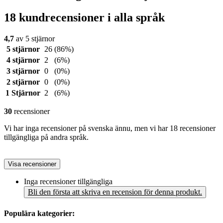
18 kundrecensioner i alla språk
4,7
av 5 stjärnor
5 stjärnor
26
(86%)
4 stjärnor
2
(6%)
3 stjärnor
0
(0%)
2 stjärnor
0
(0%)
1 Stjärnor
2
(6%)
30
recensioner
Vi har inga recensioner på svenska ännu, men vi har 18 recensioner
tillgängliga på andra språk.
Visa recensioner
Inga recensioner tillgängliga
Bli den första att skriva en recension för denna produkt.
Populära kategorier: