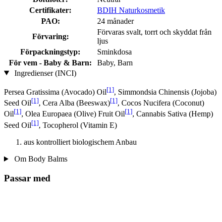
Certifikater:
BDIH Naturkosmetik
PAO:
24 månader
Förvaras svalt, torrt och skyddat från
Förvaring:
ljus
Förpackningstyp:
Sminkdosa
För vem - Baby & Barn:
Baby, Barn
Ingredienser (INCI)
[1]
Persea Gratissima (Avocado) Oil
, Simmondsia Chinensis (Jojoba)
[1]
[1]
Seed Oil
, Cera Alba (Beeswax)
, Cocos Nucifera (Coconut)
[1]
[1]
Oil
, Olea Europaea (Olive) Fruit Oil
, Cannabis Sativa (Hemp)
[1]
Seed Oil
, Tocopherol (Vitamin E)
aus kontrolliert biologischem Anbau
Om Body Balms
Passar med