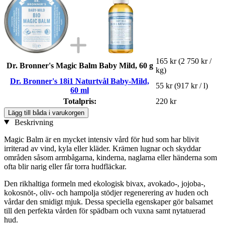
165 kr
(2 750 kr /
Dr. Bronner's Magic Balm Baby Mild, 60 g
kg)
Dr. Bronner's 18i1 Naturtvål Baby-Mild,
55 kr
(917 kr / l)
60 ml
Totalpris:
220 kr
Lägg till båda i varukorgen
Beskrivning
Magic Balm är en mycket intensiv vård för hud som har blivit
irriterad av vind, kyla eller kläder. Krämen lugnar och skyddar
områden såsom armbågarna, kinderna, naglarna eller händerna som
ofta blir narig eller får torra hudfläckar.
Den rikhaltiga formeln med ekologisk bivax, avokado-, jojoba-,
kokosnöt-, oliv- och hampolja stödjer regenerering av huden och
vårdar den smidigt mjuk. Dessa speciella egenskaper gör balsamet
till den perfekta vården för spädbarn och vuxna samt nytatuerad
hud.