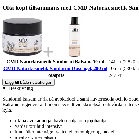
Ofta köpt tillsammans med CMD Naturkosmetik Sand
CMD Naturkosmetik Sandorini Balsam, 50 ml
141 kr
(2 820 kr
CMD Naturkosmetik Sandorini Duschgel, 200 ml
106 kr
(530 kr /
Totalpris:
247 kr
Lägg till båda i varukorgen
Beskrivning
Sandorini balsam är rik på avokadoolja samt havtornsolja och jojobaolj
Balsamet regenererar huden speciellt vid skrubbsår och vårdar inten
kyla.
rik på avokadoolja, havtornsolja och jojobaolja
vårdar torr hud intensivt
innehåller inte något vatten eller emulgeringsmedel
idealisk vinterbalsam