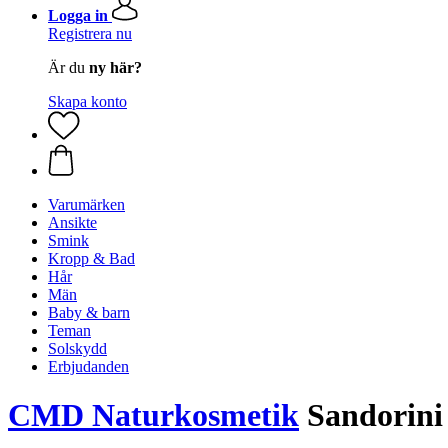
Logga in
Registrera nu
Är du
ny här?
Skapa konto
Varumärken
Ansikte
Smink
Kropp & Bad
Hår
Män
Baby & barn
Teman
Solskydd
Erbjudanden
CMD Naturkosmetik
Sandorini