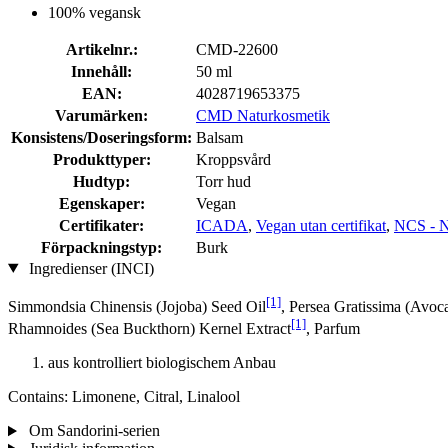
100% vegansk
Artikelnr.:
CMD-22600
Innehåll:
50 ml
EAN:
4028719653375
Varumärken:
CMD Naturkosmetik
Konsistens/Doseringsform:
Balsam
Produkttyper:
Kroppsvård
Hudtyp:
Torr hud
Egenskaper:
Vegan
Certifikater:
ICADA
,
Vegan utan certifikat
,
NCS - N
Förpackningstyp:
Burk
Ingredienser (INCI)
[1]
Simmondsia Chinensis (Jojoba) Seed Oil
, Persea Gratissima (Avoc
[1]
Rhamnoides (Sea Buckthorn) Kernel Extract
, Parfum
aus kontrolliert biologischem Anbau
Contains: Limonene, Citral, Linalool
Om Sandorini-serien