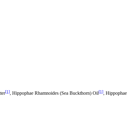
[1]
[1]
ter
, Hippophae Rhamnoides (Sea Buckthorn) Oil
, Hippophae