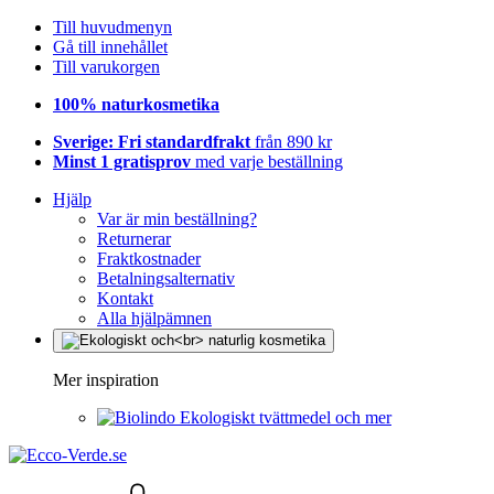
Till huvudmenyn
Gå till innehållet
Till varukorgen
100% naturkosmetika
Sverige: Fri standardfrakt
från 890 kr
Minst 1 gratisprov
med varje beställning
Hjälp
Var är min beställning?
Returnerar
Fraktkostnader
Betalningsalternativ
Kontakt
Alla hjälpämnen
Mer inspiration
Ekologiskt tvättmedel och mer