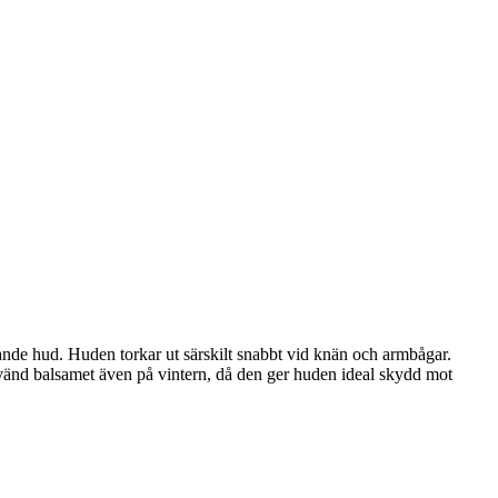
gnande hud. Huden torkar ut särskilt snabbt vid knän och armbågar.
vänd balsamet även på vintern, då den ger huden ideal skydd mot