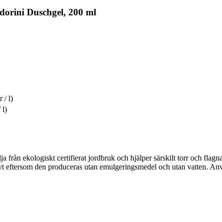
orini Duschgel, 200 ml
 / l)
 l)
a från ekologiskt certifierat jordbruk och hjälper särskilt torr och fla
sivt eftersom den produceras utan emulgeringsmedel och utan vatten. An