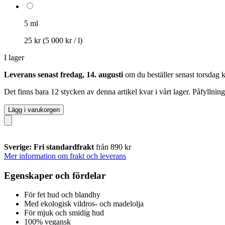
5 ml
25 kr
(5 000 kr / l)
I lager
Leverans senast fredag, 14. augusti
om du beställer senast
torsdag 
Det finns bara 12 stycken av denna artikel kvar i vårt lager. Påfyllnin
Lägg i varukorgen
Sverige: Fri standardfrakt
från 890 kr
Mer information om frakt och leverans
Egenskaper och fördelar
För fet hud och blandhy
Med ekologisk vildros- och madelolja
För mjuk och smidig hud
100% vegansk