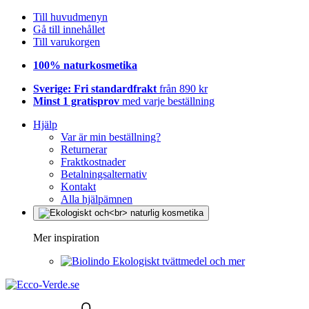
Till huvudmenyn
Gå till innehållet
Till varukorgen
100% naturkosmetika
Sverige: Fri standardfrakt
från 890 kr
Minst 1 gratisprov
med varje beställning
Hjälp
Var är min beställning?
Returnerar
Fraktkostnader
Betalningsalternativ
Kontakt
Alla hjälpämnen
Mer inspiration
Ekologiskt tvättmedel och mer