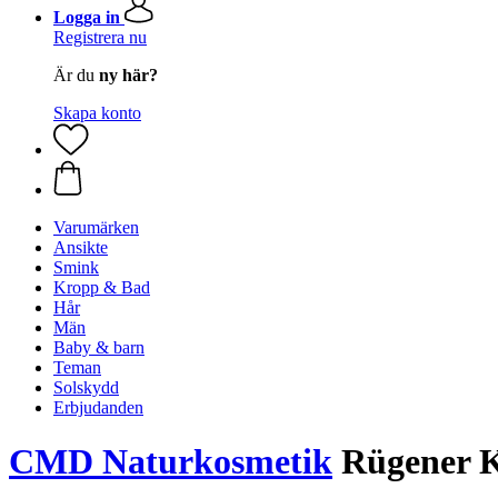
Logga in
Registrera nu
Är du
ny här?
Skapa konto
Varumärken
Ansikte
Smink
Kropp & Bad
Hår
Män
Baby & barn
Teman
Solskydd
Erbjudanden
CMD Naturkosmetik
Rügener K