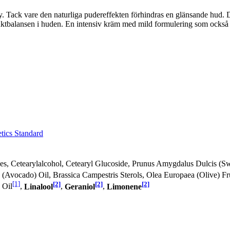
. Tack vare den naturliga pudereffekten förhindras en glänsande hud. D
a fuktbalansen i huden. En intensiv kräm med mild formulering som ocks
tics Standard
, Cetearylalcohol, Cetearyl Glucoside, Prunus Amygdalus Dulcis (S
a (Avocado) Oil, Brassica Campestris Sterols, Olea Europaea (Olive) Fr
[1]
[2]
[2]
[2]
 Oil
,
Linalool
,
Geraniol
,
Limonene