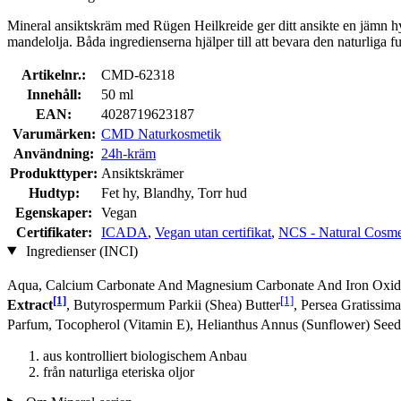
Mineral ansiktskräm med Rügen Heilkreide ger ditt ansikte en jämn hy
mandelolja. Båda ingredienserna hjälper till att bevara den naturlig
Artikelnr.:
CMD-62318
Innehåll:
50 ml
EAN:
4028719623187
Varumärken:
CMD Naturkosmetik
Användning:
24h-kräm
Produkttyper:
Ansiktskrämer
Hudtyp:
Fet hy, Blandhy, Torr hud
Egenskaper:
Vegan
Certifikater:
ICADA
,
Vegan utan certifikat
,
NCS - Natural Cosme
Ingredienser (INCI)
Aqua, Calcium Carbonate And Magnesium Carbonate And Iron Oxides
[1]
[1]
Extract
, Butyrospermum Parkii (Shea) Butter
, Persea Gratissim
Parfum, Tocopherol (Vitamin E), Helianthus Annus (Sunflower) Seed
aus kontrolliert biologischem Anbau
från naturliga eteriska oljor