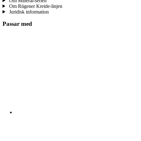
Om Mineral-serien
Om Rügener Kreide-linjen
Juridisk information
Passar med