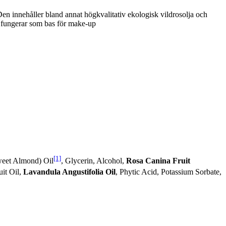
en innehåller bland annat högkvalitativ ekologisk vildrosolja och
å fungerar som bas för make-up
[1]
weet Almond) Oil
, Glycerin, Alcohol,
Rosa Canina Fruit
uit Oil,
Lavandula Angustifolia Oil
, Phytic Acid, Potassium Sorbate,