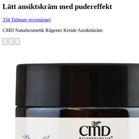
Lätt ansiktskräm med pudereffekt
334 Tidigare recensioner
CMD Naturkosmetik Rügener Kreide Ansiktskräm