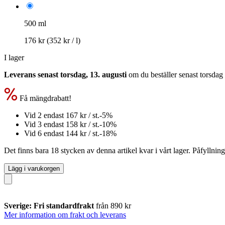
500 ml
176 kr
(352 kr / l)
I lager
Leverans senast torsdag, 13. augusti
om du beställer senast
torsdag
Få mängdrabatt!
Vid 2 endast
167 kr
/ st.
-5%
Vid 3 endast
158 kr
/ st.
-10%
Vid 6 endast
144 kr
/ st.
-18%
Det finns bara 18 stycken av denna artikel kvar i vårt lager. Påfyllnin
Lägg i varukorgen
Sverige: Fri standardfrakt
från 890 kr
Mer information om frakt och leverans