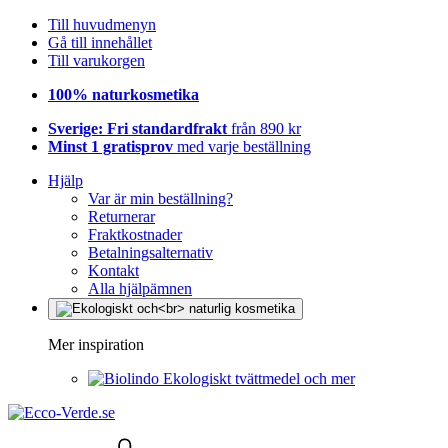
Till huvudmenyn
Gå till innehållet
Till varukorgen
100% naturkosmetika
Sverige: Fri standardfrakt
från 890 kr
Minst 1 gratisprov
med varje beställning
Hjälp
Var är min beställning?
Returnerar
Fraktkostnader
Betalningsalternativ
Kontakt
Alla hjälpämnen
Mer inspiration
Ekologiskt tvättmedel och mer