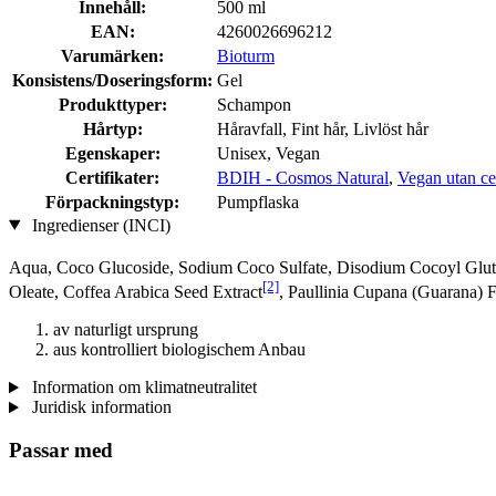
Innehåll:
500 ml
EAN:
4260026696212
Varumärken:
Bioturm
Konsistens/Doseringsform:
Gel
Produkttyper:
Schampon
Hårtyp:
Håravfall, Fint hår, Livlöst hår
Egenskaper:
Unisex, Vegan
Certifikater:
BDIH - Cosmos Natural
,
Vegan utan cer
Förpackningstyp:
Pumpflaska
Ingredienser (INCI)
Aqua, Coco Glucoside, Sodium Coco­ Sulfate, Disodium Cocoyl Glut
[2]
Oleate, Coffea Arabica Seed Extract
, Paullinia Cupana (Guarana) F
av naturligt ursprung
aus kontrolliert biologischem Anbau
Information om klimatneutralitet
Juridisk information
Passar med