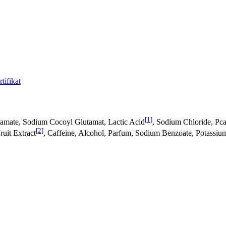
tifikat
[1]
amate, Sodium Cocoyl Glutamat, Lactic Acid
, Sodium Chloride, Pc
[2]
ruit Extract
, Caffeine, Alcohol, Parfum, Sodium Benzoate, Potassium