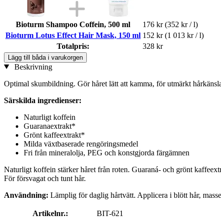
Bioturm Shampoo Coffein, 500 ml
176 kr
(352 kr / l)
Bioturm Lotus Effect Hair Mask, 150 ml
152 kr
(1 013 kr / l)
Totalpris:
328 kr
Lägg till båda i varukorgen
Beskrivning
Optimal skumbildning. Gör håret lätt att kamma, för utmärkt hårkänsl
Särskilda ingredienser:
Naturligt koffein
Guaranaextrakt*
Grönt kaffeextrakt*
Milda växtbaserade rengöringsmedel
Fri från mineralolja, PEG och konstgjorda färgämnen
Naturligt koffein stärker håret från roten. Guaraná- och grönt kaffeex
För försvagat och tunt hår.
Användning:
Lämplig för daglig hårtvätt. Applicera i blött hår, masse
Artikelnr.:
BIT-621