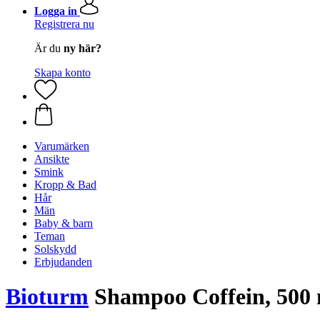
Logga in
Registrera nu
Är du
ny här?
Skapa konto
Varumärken
Ansikte
Smink
Kropp & Bad
Hår
Män
Baby & barn
Teman
Solskydd
Erbjudanden
Bioturm
Shampoo Coffein, 500