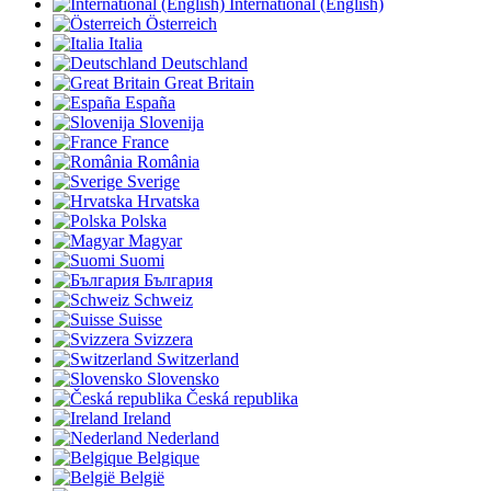
International (English)
Österreich
Italia
Deutschland
Great Britain
España
Slovenija
France
România
Sverige
Hrvatska
Polska
Magyar
Suomi
България
Schweiz
Suisse
Svizzera
Switzerland
Slovensko
Česká republika
Ireland
Nederland
Belgique
België