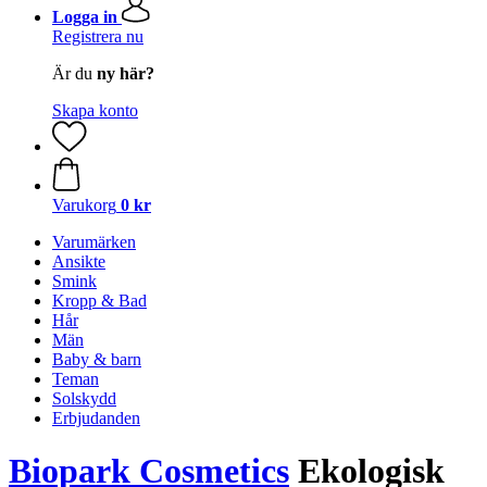
Logga in
Registrera nu
Är du
ny här?
Skapa konto
Varukorg
0 kr
Varumärken
Ansikte
Smink
Kropp & Bad
Hår
Män
Baby & barn
Teman
Solskydd
Erbjudanden
Biopark Cosmetics
Ekologisk