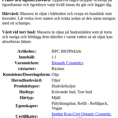
ögonfransar och ögonbryn varje kväll innan du går och lägger dig.
Hårvård:
Massera in oljan i hårbotten och svepa en handduk runt
huvudet. Låt verka över natten och tvätta sedan ut den nästa morgon
med ett schampo.
Vård vid torr hud:
Massera in oljan på hudområden som är torra
och nariga och blötlägg dem därefter i varmt vatten så att oljan kan
absorberas lättare.
Artikelnr.:
BPC-BIOP042eb
Innehåll:
1 l
Varumärken:
Biopark Cosmetics
växtarter:
Ricinus
Konsistens/Doseringsform:
Olja
Huvudhudsvård:
Oljor
Produkttyper:
Hudvårdsoljor
Hudtyp:
Krävande hud, Torr hud
Hårtyp:
Mjäll
Påfyllningsbar, Refill - Refillpack,
Egenskaper:
Vegan
Institut Kon-Cert Organic Cosmetic
,
Certifikater: