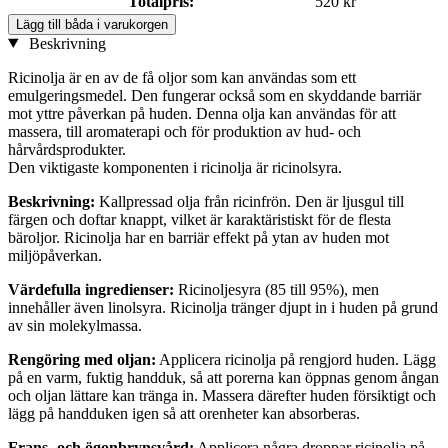
Totalpris:
520 kr
Lägg till båda i varukorgen
Beskrivning
Ricinolja är en av de få oljor som kan användas som ett
emulgeringsmedel. Den fungerar också som en skyddande barriär
mot yttre påverkan på huden. Denna olja kan användas för att
massera, till aromaterapi och för produktion av hud- och
hårvårdsprodukter.
Den viktigaste komponenten i ricinolja är ricinolsyra.
Beskrivning:
Kallpressad olja från ricinfrön. Den är ljusgul till
färgen och doftar knappt, vilket är karaktäristiskt för de flesta
bäroljor. Ricinolja har en barriär effekt på ytan av huden mot
miljöpåverkan.
Värdefulla ingredienser:
Ricinoljesyra (85 till 95%), men
innehåller även linolsyra. Ricinolja tränger djupt in i huden på grund
av sin molekylmassa.
Rengöring med oljan:
Applicera ricinolja på rengjord huden. Lägg
på en varm, fuktig handduk, så att porerna kan öppnas genom ångan
och oljan lättare kan tränga in. Massera därefter huden försiktigt och
lägg på handduken igen så att orenheter kan absorberas.
Frans- och ögonbrynsvård:
Applicera några droppar ricinolja på