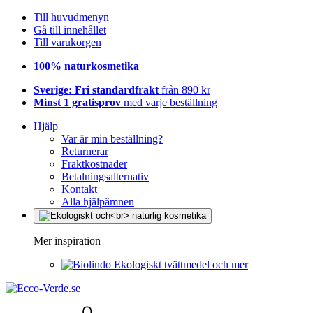
Till huvudmenyn
Gå till innehållet
Till varukorgen
100% naturkosmetika
Sverige: Fri standardfrakt
från 890 kr
Minst 1 gratisprov
med varje beställning
Hjälp
Var är min beställning?
Returnerar
Fraktkostnader
Betalningsalternativ
Kontakt
Alla hjälpämnen
Mer inspiration
Ekologiskt tvättmedel och mer