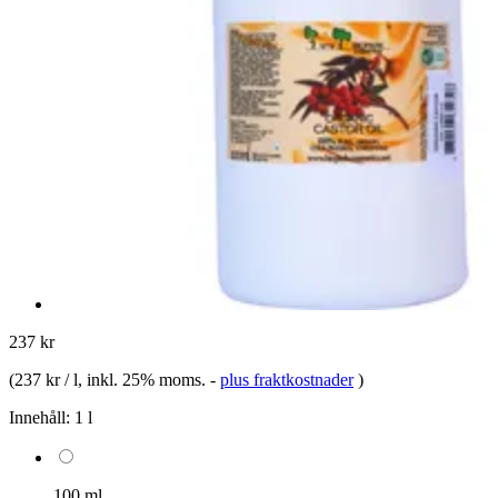
237 kr
(
237 kr / l
, inkl. 25% moms.
-
plus fraktkostnader
)
Innehåll:
1 l
100 ml