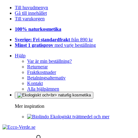
Till huvudmenyn
Gå till innehållet
Till varukorgen
100% naturkosmetika
Sverige: Fri standardfrakt
från 890 kr
Minst 1 gratisprov
med varje beställning
Hjälp
Var är min beställning?
Returnerar
Fraktkostnader
Betalningsalternativ
Kontakt
Alla hjälpämnen
Mer inspiration
Ekologiskt tvättmedel och mer