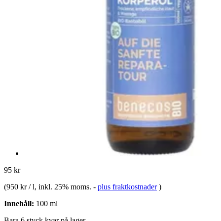
95 kr
(
950 kr / l
, inkl. 25% moms.
-
plus fraktkostnader
)
Innehåll:
100 ml
Bara 6 styck kvar på lager