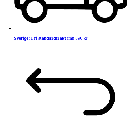
Sverige: Fri standardfrakt
från 890 kr