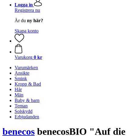
Logga in
Registrera nu
Är du
ny här?
Skapa konto
Varukorg
0 kr
Varumärken
Ansikte
Smink
Kropp & Bad
Hår
Män
Baby & barn
Teman
Solskydd
Erbjudanden
benecos
benecosBIO "Auf die