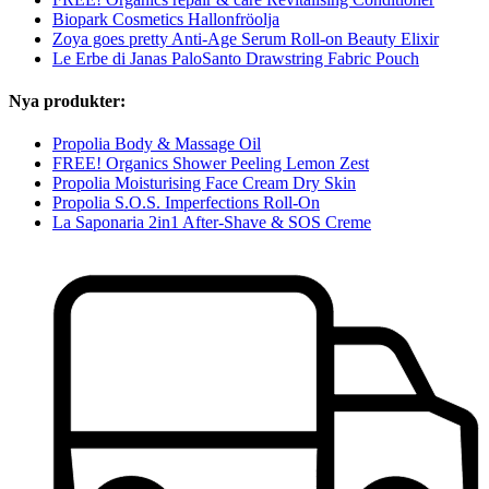
Biopark Cosmetics Hallonfröolja
Zoya goes pretty Anti-Age Serum Roll-on Beauty Elixir
Le Erbe di Janas PaloSanto Drawstring Fabric Pouch
Nya produkter:
Propolia Body & Massage Oil
FREE! Organics Shower Peeling Lemon Zest
Propolia Moisturising Face Cream Dry Skin
Propolia S.O.S. Imperfections Roll-On
La Saponaria 2in1 After-Shave & SOS Creme