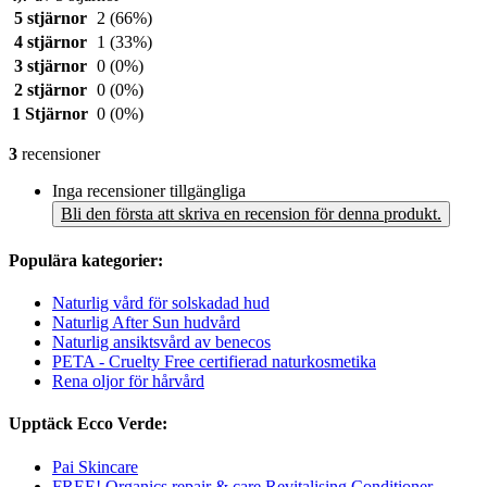
5 stjärnor
2
(66%)
4 stjärnor
1
(33%)
3 stjärnor
0
(0%)
2 stjärnor
0
(0%)
1 Stjärnor
0
(0%)
3
recensioner
Inga recensioner tillgängliga
Bli den första att skriva en recension för denna produkt.
Populära kategorier:
Naturlig vård för solskadad hud
Naturlig After Sun hudvård
Naturlig ansiktsvård av benecos
PETA - Cruelty Free certifierad naturkosmetika
Rena oljor för hårvård
Upptäck Ecco Verde:
Pai Skincare
FREE! Organics repair & care Revitalising Conditioner