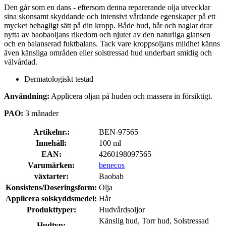
Den går som en dans - eftersom denna reparerande olja utvecklar
sina skonsamt skyddande och intensivt vårdande egenskaper på ett
mycket behagligt sätt på din kropp. Både hud, hår och naglar drar
nytta av baobaoljans rikedom och njuter av den naturliga glansen
och en balanserad fuktbalans. Tack vare kroppsoljans mildhet känns
även känsliga områden eller solstressad hud underbart smidig och
välvårdad.
Dermatologiskt testad
Användning:
Applicera oljan på huden och massera in försiktigt.
PAO:
3 månader
Artikelnr.:
BEN-97565
Innehåll:
100 ml
EAN:
4260198097565
Varumärken:
benecos
växtarter:
Baobab
Konsistens/Doseringsform:
Olja
Applicera solskyddsmedel:
Hår
Produkttyper:
Hudvårdsoljor
Känslig hud, Torr hud, Solstressad
Hudtyp: