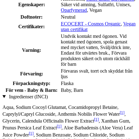
Egenskaper:
Säker vid amning, Sulfatfri, Unisex,
Oparfymerad
, Vegan
Doftnoter:
Neutral
ECOCERT - Cosmos Organic
,
Vegan
Certifikater:
utan certifikat
Undvik kontakt med ögonen. Vid
kontakt med ögonen, spola genast
med mycket vatten, Svälj/drick inte,
Varning:
Endast för utvärtes bruk., Förvara
produkten säkert och utom räckhåll
för barn
Förvaras svalt, torrt och skyddat från
Förvaring:
ljus
Förpackningstyp:
Flaska
För vem - Baby & Barn:
Baby, Barn
Ingredienser (INCI)
Aqua, Sodium Cocoyl Glutamat, Cocamidopropyl Betaine,
[1]
Caprylyl/Capryl Glucoside, Anthemis Nobilis Flower Water
,
[1]
Glycerin, Calendula Officinalis Flower Extract
, Xanthan Gum,
[1]
Prunus Persica Leaf Extract
, Aloe Barbadensis (Aloe Vera) Leaf
[1]
Juice Powder
, Sodium Benzoate, Sodium Chloride, Sodium