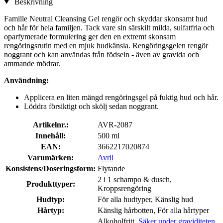
Beskrivning
Famille Neutral Cleansing Gel rengör och skyddar skonsamt hud
och hår för hela familjen. Tack vare sin särskilt milda, sulfatfria och
oparfymerade formulering ger den en extremt skonsam
rengöringsrutin med en mjuk hudkänsla. Rengöringsgelen rengör
noggrant och kan användas från födseln - även av gravida och
ammande mödrar.
Användning:
Applicera en liten mängd rengöringsgel på fuktig hud och hår.
Löddra försiktigt och skölj sedan noggrant.
Artikelnr.:
AVR-2087
Innehåll:
500 ml
EAN:
3662217020874
Varumärken:
Avril
Konsistens/Doseringsform:
Flytande
2 i 1 schampo & dusch,
Produkttyper:
Kroppsrengöring
Hudtyp:
För alla hudtyper, Känslig hud
Hårtyp:
Känslig hårbotten, För alla hårtyper
Alkoholfritt,
Säker under graviditeten
,