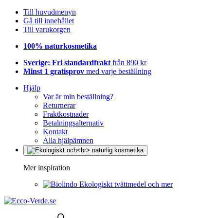
Till huvudmenyn
Gå till innehållet
Till varukorgen
100% naturkosmetika
Sverige: Fri standardfrakt
från 890 kr
Minst 1 gratisprov
med varje beställning
Hjälp
Var är min beställning?
Returnerar
Fraktkostnader
Betalningsalternativ
Kontakt
Alla hjälpämnen
Mer inspiration
Ekologiskt tvättmedel och mer