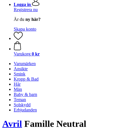
Logga in
Registrera nu
Är du
ny här?
Skapa konto
Varukorg
0 kr
Varumärken
Ansikte
Smink
Kropp & Bad
Hår
Män
Baby & barn
Teman
Solskydd
Erbjudanden
Avril
Famille Neutral