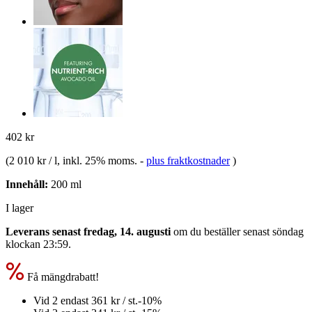
402 kr
(
2 010 kr / l
, inkl. 25% moms.
-
plus fraktkostnader
)
Innehåll:
200 ml
I lager
Leverans senast fredag, 14. augusti
om du beställer senast
söndag
klockan 23:59
.
Få mängdrabatt!
Vid 2 endast
361 kr
/ st.
-10%