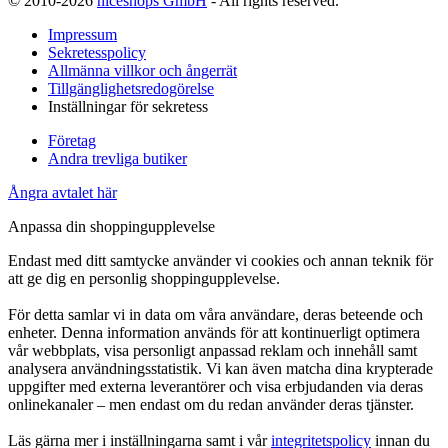
© 2010-2026
niceshops GmbH
- All rights reserved.
Impressum
Sekretesspolicy
Allmänna villkor och ångerrät
Tillgänglighetsredogörelse
Inställningar för sekretess
Företag
Andra trevliga butiker
Ångra avtalet här
Anpassa din shoppingupplevelse
Endast med ditt samtycke använder vi cookies och annan teknik för
att ge dig en personlig shoppingupplevelse.
För detta samlar vi in data om våra användare, deras beteende och
enheter. Denna information används för att kontinuerligt optimera
vår webbplats, visa personligt anpassad reklam och innehåll samt
analysera användningsstatistik. Vi kan även matcha dina krypterade
uppgifter med externa leverantörer och visa erbjudanden via deras
onlinekanaler – men endast om du redan använder deras tjänster.
Läs gärna mer i inställningarna samt i vår
integritetspolicy
innan du