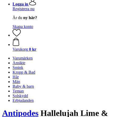
Logga in
Registrera nu
Är du
ny här?
Skapa konto
Varukorg
0 kr
Varumärken
Ansikte
Smink
Kropp & Bad
Hår
Män
Baby & barn
Teman
Solskydd
Erbjudanden
Antipodes
Hallelujah Lime &