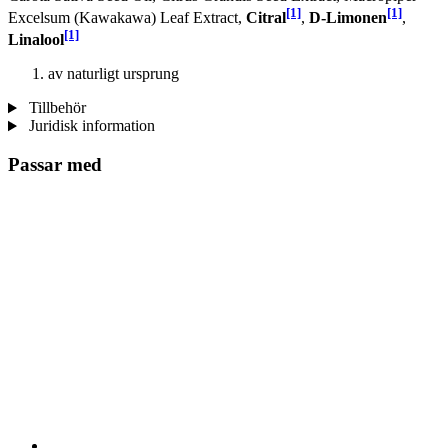
[1]
[1]
Excelsum (Kawakawa) Leaf Extract,
Citral
,
D-Limonen
,
[1]
Linalool
av naturligt ursprung
Tillbehör
Juridisk information
Passar med