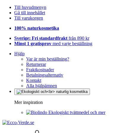
Till huvudmenyn
Gå till innehållet
Till varukorgen
100% naturkosmetika
Sverige: Fri standardfrakt
från 890 kr
Minst 1 gratisprov
med varje beställning
Hjälp
Var är min beställning?
Returnerar
Fraktkostnader
Betalningsalternativ
Kontakt
Alla hjälpämnen
Mer inspiration
Ekologiskt tvättmedel och mer