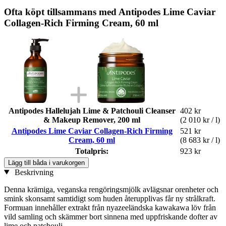
Ofta köpt tillsammans med Antipodes Lime Caviar
Collagen-Rich Firming Cream, 60 ml
Antipodes Hallelujah Lime & Patchouli Cleanser
402 kr
& Makeup Remover, 200 ml
(2 010 kr / l)
Antipodes Lime Caviar Collagen-Rich Firming
521 kr
Cream, 60 ml
(8 683 kr / l)
Totalpris:
923 kr
Lägg till båda i varukorgen
Beskrivning
Denna krämiga, veganska rengöringsmjölk avlägsnar orenheter och
smink skonsamt samtidigt som huden återupplivas får ny strålkraft.
Formuan innehåller extrakt från nyazeeländska kawakawa löv från
vild samling och skämmer bort sinnena med uppfriskande dofter av
lime och patchouli.