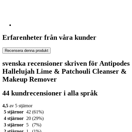
Erfarenheter från våra kunder
Recensera denna produkt
svenska recensioner skriven för Antipodes
Hallelujah Lime & Patchouli Cleanser &
Makeup Remover
44 kundrecensioner i alla språk
4,5
av 5 stjärnor
5 stjärnor
42
(61%)
4 stjärnor
20
(29%)
3 stjärnor
5
(7%)
2 stjärnor
1
(1%)