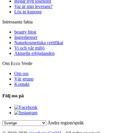
Begär nytt lösenord
Var är min leverans?
Lös in kupong
Intressanta fakta
beauty blog
Ingredienser
Naturkosmetiska certifikat
Vi och vår miljö
Aktuella erbjudanden
Om Ecco Verde
Om oss
Vår grupp
Kontakt
Följ oss på
Ändra region/språk