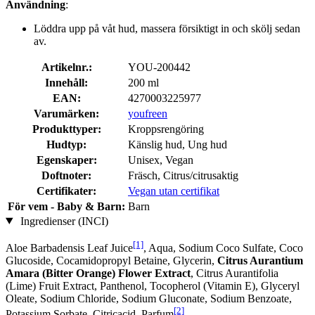
Användning
:
Löddra upp på våt hud, massera försiktigt in och skölj sedan
av.
Artikelnr.:
YOU-200442
Innehåll:
200 ml
EAN:
4270003225977
Varumärken:
youfreen
Produkttyper:
Kroppsrengöring
Hudtyp:
Känslig hud, Ung hud
Egenskaper:
Unisex, Vegan
Doftnoter:
Fräsch, Citrus/citrusaktig
Certifikater:
Vegan utan certifikat
För vem - Baby & Barn:
Barn
Ingredienser (INCI)
[1]
Aloe Barbadensis Leaf Juice
, Aqua, Sodium Coco­ Sulfate, Coco
Glucoside, Cocamidopropyl Betaine, Glycerin,
Citrus Aurantium
Amara (Bitter Orange) Flower Extract
, Citrus Aurantifolia
(Lime) Fruit Extract, Panthenol, Tocopherol (Vitamin E), Glyceryl
Oleate, Sodium Chloride, Sodium Gluconate, Sodium Benzoate,
[2]
Potassium Sorbate, Citricacid, Parfum