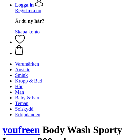
Logga in
Registrera nu
Är du
ny här?
Skapa konto
Varumärken
Ansikte
Smink
Kropp & Bad
Hår
Män
Baby & barn
Teman
Solskydd
Erbjudanden
youfreen
Body Wash Sporty