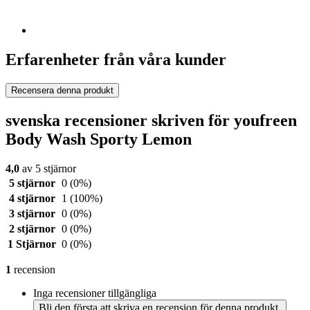
Erfarenheter från våra kunder
Recensera denna produkt
svenska recensioner skriven för youfreen
Body Wash Sporty Lemon
4,0
av 5 stjärnor
5 stjärnor
0
(0%)
4 stjärnor
1
(100%)
3 stjärnor
0
(0%)
2 stjärnor
0
(0%)
1 Stjärnor
0
(0%)
1
recension
Inga recensioner tillgängliga
Bli den första att skriva en recension för denna produkt.