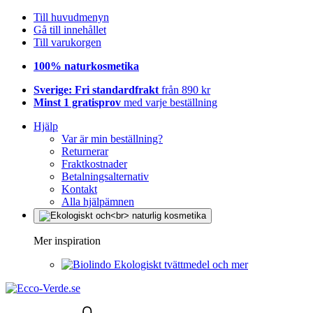
Till huvudmenyn
Gå till innehållet
Till varukorgen
100% naturkosmetika
Sverige: Fri standardfrakt
från 890 kr
Minst 1 gratisprov
med varje beställning
Hjälp
Var är min beställning?
Returnerar
Fraktkostnader
Betalningsalternativ
Kontakt
Alla hjälpämnen
Mer inspiration
Ekologiskt tvättmedel och mer