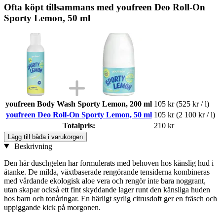
Ofta köpt tillsammans med youfreen Deo Roll-On
Sporty Lemon, 50 ml
youfreen Body Wash Sporty Lemon, 200 ml
105 kr
(525 kr / l)
youfreen Deo Roll-On Sporty Lemon, 50 ml
105 kr
(2 100 kr / l)
Totalpris:
210 kr
Lägg till båda i varukorgen
Beskrivning
Den här duschgelen har formulerats med behoven hos känslig hud i
åtanke. De milda, växtbaserade rengörande tensiderna kombineras
med vårdande ekologisk aloe vera och rengör inte bara noggrant,
utan skapar också ett fint skyddande lager runt den känsliga huden
hos barn och tonåringar. En härligt syrlig citrusdoft ger en fräsch och
uppiggande kick på morgonen.