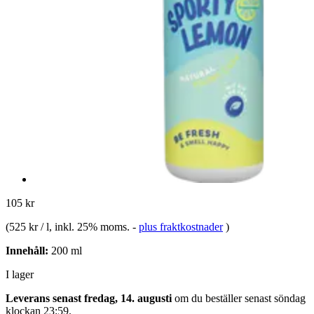
105 kr
(
525 kr / l
, inkl. 25% moms.
-
plus fraktkostnader
)
Innehåll:
200 ml
I lager
Leverans senast fredag, 14. augusti
om du beställer senast
söndag
klockan 23:59
.