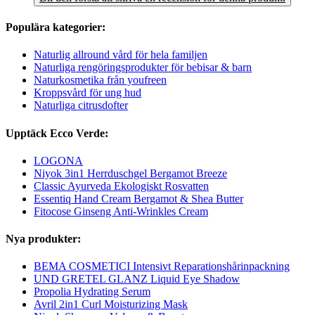
Populära kategorier:
Naturlig allround vård för hela familjen
Naturliga rengöringsprodukter för bebisar & barn
Naturkosmetika från youfreen
Kroppsvård för ung hud
Naturliga citrusdofter
Upptäck Ecco Verde:
LOGONA
Niyok 3in1 Herrduschgel Bergamot Breeze
Classic Ayurveda Ekologiskt Rosvatten
Essentiq Hand Cream Bergamot & Shea Butter
Fitocose Ginseng Anti-Wrinkles Cream
Nya produkter:
BEMA COSMETICI Intensivt Reparationshårinpackning
UND GRETEL GLANZ Liquid Eye Shadow
Propolia Hydrating Serum
Avril 2in1 Curl Moisturizing Mask