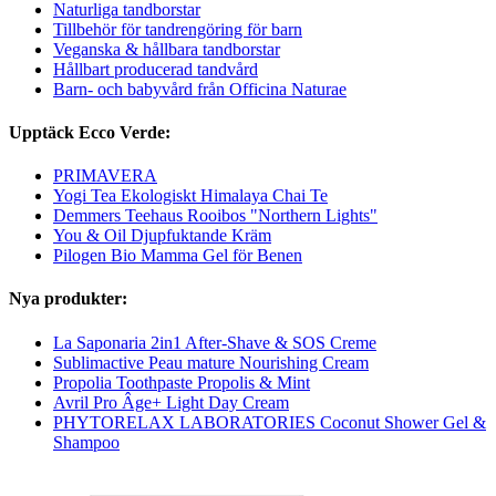
Naturliga tandborstar
Tillbehör för tandrengöring för barn
Veganska & hållbara tandborstar
Hållbart producerad tandvård
Barn- och babyvård från Officina Naturae
Upptäck Ecco Verde:
PRIMAVERA
Yogi Tea Ekologiskt Himalaya Chai Te
Demmers Teehaus Rooibos "Northern Lights"
You & Oil Djupfuktande Kräm
Pilogen Bio Mamma Gel för Benen
Nya produkter:
La Saponaria 2in1 After-Shave & SOS Creme
Sublimactive Peau mature Nourishing Cream
Propolia Toothpaste Propolis & Mint
Avril Pro Âge+ Light Day Cream
PHYTORELAX LABORATORIES Coconut Shower Gel &
Shampoo