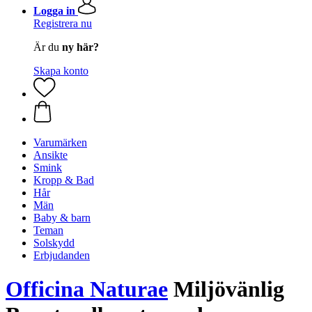
Logga in
Registrera nu
Är du
ny här?
Skapa konto
Varumärken
Ansikte
Smink
Kropp & Bad
Hår
Män
Baby & barn
Teman
Solskydd
Erbjudanden
Officina Naturae
Miljövänlig