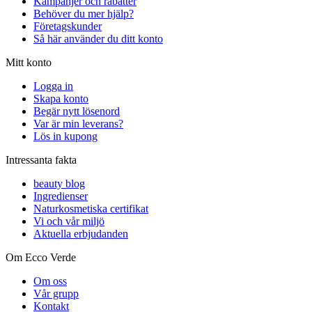
Kampanjer och rabatter
Behöver du mer hjälp?
Företagskunder
Så här använder du ditt konto
Mitt konto
Logga in
Skapa konto
Begär nytt lösenord
Var är min leverans?
Lös in kupong
Intressanta fakta
beauty blog
Ingredienser
Naturkosmetiska certifikat
Vi och vår miljö
Aktuella erbjudanden
Om Ecco Verde
Om oss
Vår grupp
Kontakt