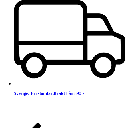
Sverige: Fri standardfrakt
från 890 kr