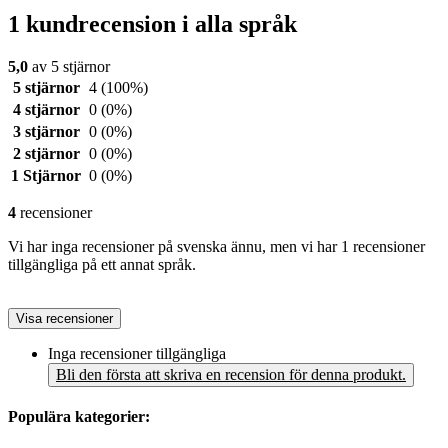
1 kundrecension i alla språk
5,0
av 5 stjärnor
5 stjärnor
4
(100%)
4 stjärnor
0
(0%)
3 stjärnor
0
(0%)
2 stjärnor
0
(0%)
1 Stjärnor
0
(0%)
4
recensioner
Vi har inga recensioner på svenska ännu, men vi har 1 recensioner
tillgängliga på ett annat språk.
Visa recensioner
Inga recensioner tillgängliga
Bli den första att skriva en recension för denna produkt.
Populära kategorier: