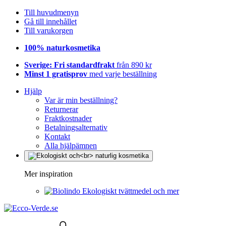
Till huvudmenyn
Gå till innehållet
Till varukorgen
100% naturkosmetika
Sverige: Fri standardfrakt
från 890 kr
Minst 1 gratisprov
med varje beställning
Hjälp
Var är min beställning?
Returnerar
Fraktkostnader
Betalningsalternativ
Kontakt
Alla hjälpämnen
Mer inspiration
Ekologiskt tvättmedel och mer