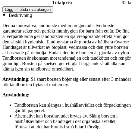
Totalpris:
92 kr
Lägg till båda i varukorgen
Beskrivning
Denna innovativa tandborste med impregnerad silverborste
garanterar säker och perfekt munhygien för barn från ett år. De fina
silverpartiklarna ger tandborsten en självrengörande effekt som gör
den särskilt hygienisk. Tandborstarna är gjorda av hållbara råvaror:
Handtaget är tillverkat av bioplast, vedmassa och den yttre borsten
är baserade på ricinolja. Endast den inre borsten är gjorda av nylon.
Tandborsten är skonsam mot tandemaljen och tandköttet och rengör
grundligt. Borsten på spetsen ger ett glatt färgstänk så att alla kan
känna igen sin tandborste omedelbart.
Användning:
Så snart borsten böjer sig eller senast efter 3 månader
bör tandborsten bytas ut mot en ny.
Användning:
Tandborsten kan slängas i hushållsavfallet och förpackningen
går till papperet.
Alternativt kan borsthuvudet brytas av. Släng borsten i
hushållsavfallet och handtaget i det organiska avfallet,
förutsatt att det har brutits i små bitar i förväg.