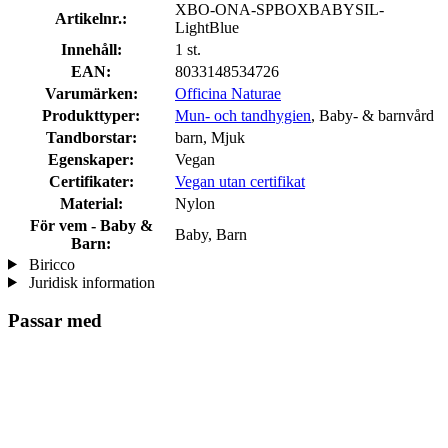
XBO-ONA-SPBOXBABYSIL-
Artikelnr.:
LightBlue
Innehåll:
1 st.
EAN:
8033148534726
Varumärken:
Officina Naturae
Produkttyper:
Mun- och tandhygien
, Baby- & barnvård
Tandborstar:
barn, Mjuk
Egenskaper:
Vegan
Certifikater:
Vegan utan certifikat
Material:
Nylon
För vem - Baby &
Baby, Barn
Barn:
Biricco
Juridisk information
Passar med