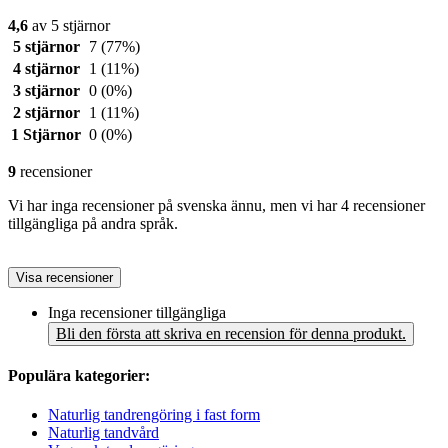
4,6
av 5 stjärnor
5 stjärnor
7
(77%)
4 stjärnor
1
(11%)
3 stjärnor
0
(0%)
2 stjärnor
1
(11%)
1 Stjärnor
0
(0%)
9
recensioner
Vi har inga recensioner på svenska ännu, men vi har 4 recensioner
tillgängliga på andra språk.
Visa recensioner
Inga recensioner tillgängliga
Bli den första att skriva en recension för denna produkt.
Populära kategorier:
Naturlig tandrengöring i fast form
Naturlig tandvård