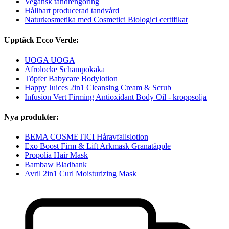
Vegansk tandrengöring
Hållbart producerad tandvård
Naturkosmetika med Cosmetici Biologici certifikat
Upptäck Ecco Verde:
UOGA UOGA
Afrolocke Schampokaka
Töpfer Babycare Bodylotion
Happy Juices 2in1 Cleansing Cream & Scrub
Infusion Vert Firming Antioxidant Body Oil - kroppsolja
Nya produkter:
BEMA COSMETICI Håravfallslotion
Exo Boost Firm & Lift Arkmask Granatäpple
Propolia Hair Mask
Bambaw Bladbank
Avril 2in1 Curl Moisturizing Mask