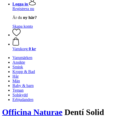
Logga in
Registrera nu
Är du
ny här?
Skapa konto
Varukorg
0 kr
Varumärken
Ansikte
Smink
Kropp & Bad
Hår
Män
Baby & barn
Teman
Solskydd
Erbjudanden
Officina Naturae
Dentí Solid