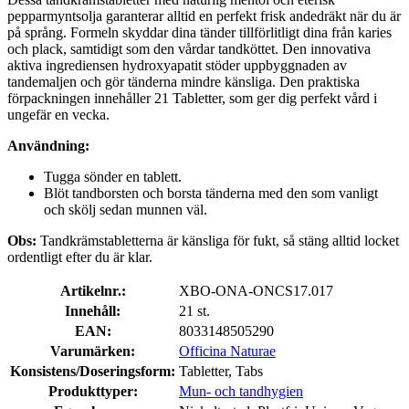
pepparmyntsolja garanterar alltid en perfekt frisk andedräkt när du är
på språng. Formeln skyddar dina tänder tillförlitligt dina från karies
och plack, samtidigt som den vårdar tandköttet. Den innovativa
aktiva ingrediensen hydroxyapatit stöder uppbyggnaden av
tandemaljen och gör tänderna mindre känsliga. Den praktiska
förpackningen innehåller 21 Tabletter, som ger dig perfekt vård i
ungefär en vecka.
Användning:
Tugga sönder en tablett.
Blöt tandborsten och borsta tänderna med den som vanligt
och skölj sedan munnen väl.
Obs:
Tandkrämstabletterna är känsliga för fukt, så stäng alltid locket
ordentligt efter du är klar.
Artikelnr.:
XBO-ONA-ONCS17.017
Innehåll:
21 st.
EAN:
8033148505290
Varumärken:
Officina Naturae
Konsistens/Doseringsform:
Tabletter, Tabs
Produkttyper:
Mun- och tandhygien