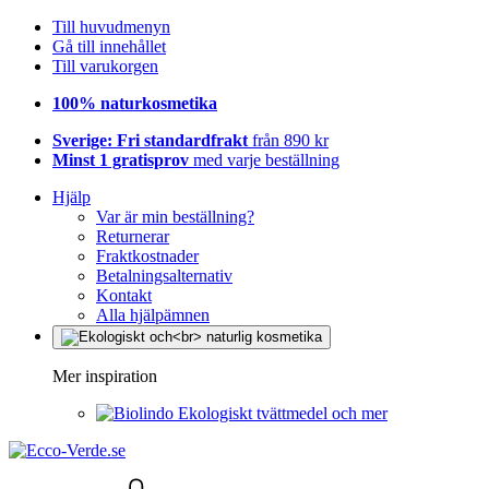
Till huvudmenyn
Gå till innehållet
Till varukorgen
100% naturkosmetika
Sverige: Fri standardfrakt
från 890 kr
Minst 1 gratisprov
med varje beställning
Hjälp
Var är min beställning?
Returnerar
Fraktkostnader
Betalningsalternativ
Kontakt
Alla hjälpämnen
Mer inspiration
Ekologiskt tvättmedel och mer