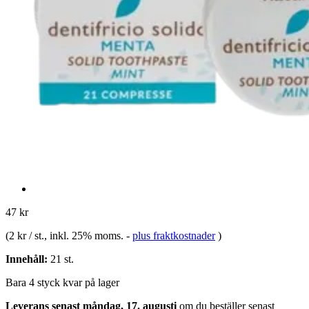
47 kr
(
2 kr / st.
, inkl. 25% moms.
-
plus fraktkostnader
)
Innehåll:
21 st.
Bara 4 styck kvar på lager
Leverans senast måndag, 17. augusti
om du beställer senast