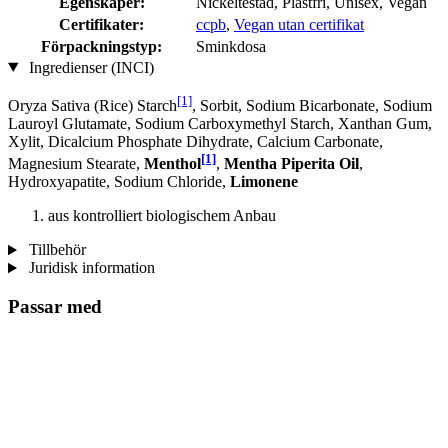
Egenskaper:
Nickeltestad, Plastfri, Unisex, Vegan
Certifikater:
ccpb
,
Vegan utan certifikat
Förpackningstyp:
Sminkdosa
Ingredienser (INCI)
[1]
Oryza Sativa (Rice) Starch
, Sorbit, Sodium Bicarbonate, Sodium
Lauroyl Glutamate, Sodium Carboxymethyl Starch, Xanthan Gum,
Xylit, Dicalcium Phosphate Dihydrate, Calcium Carbonate,
[1]
Magnesium Stearate,
Menthol
,
Mentha Piperita Oil
,
Hydroxyapatite, Sodium Chloride,
Limonene
aus kontrolliert biologischem Anbau
Tillbehör
Juridisk information
Passar med