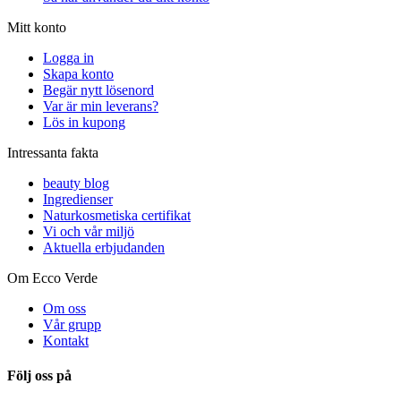
Mitt konto
Logga in
Skapa konto
Begär nytt lösenord
Var är min leverans?
Lös in kupong
Intressanta fakta
beauty blog
Ingredienser
Naturkosmetiska certifikat
Vi och vår miljö
Aktuella erbjudanden
Om Ecco Verde
Om oss
Vår grupp
Kontakt
Följ oss på