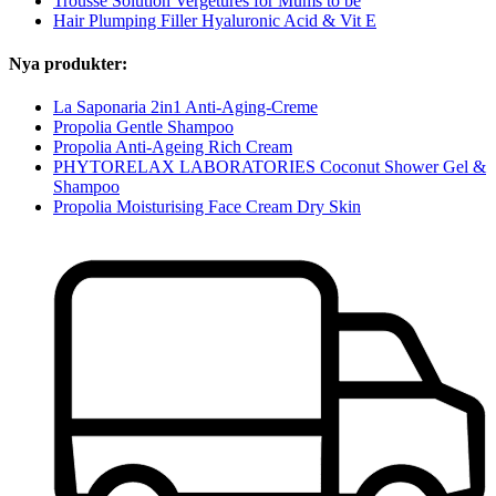
Trousse Solution Vergetures for Mums to be
Hair Plumping Filler Hyaluronic Acid & Vit E
Nya produkter:
La Saponaria 2in1 Anti-Aging-Creme
Propolia Gentle Shampoo
Propolia Anti-Ageing Rich Cream
PHYTORELAX LABORATORIES Coconut Shower Gel &
Shampoo
Propolia Moisturising Face Cream Dry Skin