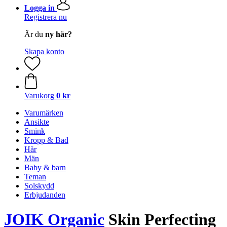
Logga in
Registrera nu
Är du
ny här?
Skapa konto
Varukorg
0 kr
Varumärken
Ansikte
Smink
Kropp & Bad
Hår
Män
Baby & barn
Teman
Solskydd
Erbjudanden
JOIK Organic
Skin Perfecting