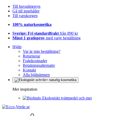
Till huvudmenyn
Gå till innehållet
Till varukorgen
100% naturkosmetika
Sverige: Fri standardfrakt
från 890 kr
Minst 1 gratisprov
med varje beställning
Hjälp
Var är min beställning?
Returnerar
Fraktkostnader
Betalningsalternativ
Kontakt
Alla hjälpämnen
Mer inspiration
Ekologiskt tvättmedel och mer