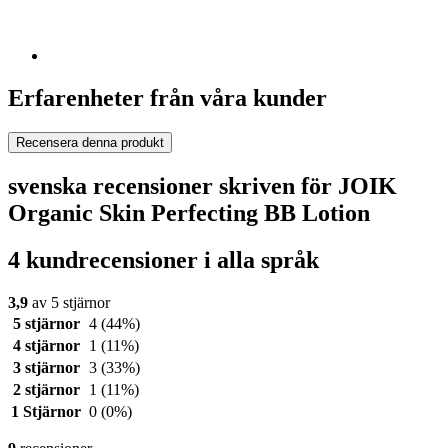
Erfarenheter från våra kunder
Recensera denna produkt
svenska recensioner skriven för JOIK
Organic Skin Perfecting BB Lotion
4 kundrecensioner i alla språk
3,9
av 5 stjärnor
5 stjärnor
4
(44%)
4 stjärnor
1
(11%)
3 stjärnor
3
(33%)
2 stjärnor
1
(11%)
1 Stjärnor
0
(0%)