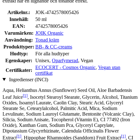
extrakt har en lugnande och tonande effekt.
Artikelnr.:
JOK-4742578005426
Innehåll:
50 ml
EAN:
4742578005426
Varumärken:
JOIK Organic
Användning:
Tonad kräm
Produkttyper:
BB- & CC-creams
Hudtyp:
För alla hudtyper
Egenskaper:
Unisex,
Oparfymerad
, Vegan
ECOCERT - Cosmos Organic
,
Vegan utan
Certifikater:
certifikat
Ingredienser (INCI)
Aqua, Helianthus Annus (Sunflower) Seed Oil, Aloe Barbadensis
[1]
Leaf Juice
, Isocetyl Stearoyl Stearate, Glycerin, Alcohol, Titanium
Oxides, Isoamyl Laurate, Caolin Clay, Stearic Acid, Glyceryl
Stearate Se, Cetearylalcohol, Palmitic Acid, Mica, Sodium
Levulinate, Sodium Lauroyl Glutamate, Bentonite (Volcanic Clay),
Silicia, Sodium Anisate, Tocopherol (Vitamin E), CI 77492 (Iron
Oxide), Xanthan Gum, Sodium Pca, Glyceryl Caprylate,
Dipotassium Glycyrrhizinate, Calendula Officinalis Flower
[1]
[1]
Extract
, Hippophae Rhamnoides (Sanddorn) Fruit Extract
, CI