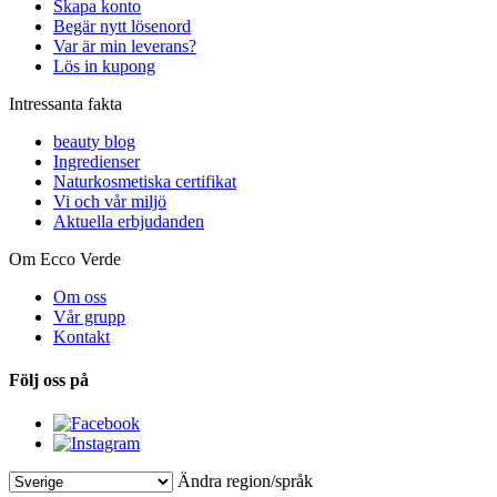
Skapa konto
Begär nytt lösenord
Var är min leverans?
Lös in kupong
Intressanta fakta
beauty blog
Ingredienser
Naturkosmetiska certifikat
Vi och vår miljö
Aktuella erbjudanden
Om Ecco Verde
Om oss
Vår grupp
Kontakt
Följ oss på
Ändra region/språk