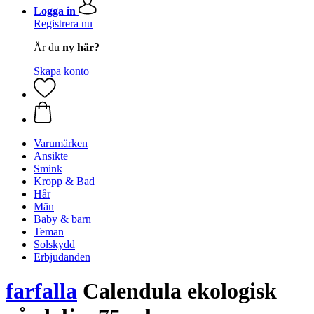
Logga in
Registrera nu
Är du
ny här?
Skapa konto
Varumärken
Ansikte
Smink
Kropp & Bad
Hår
Män
Baby & barn
Teman
Solskydd
Erbjudanden
farfalla
Calendula ekologisk