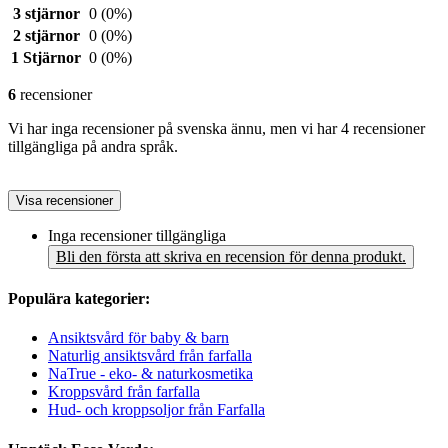
3 stjärnor
0
(0%)
2 stjärnor
0
(0%)
1 Stjärnor
0
(0%)
6
recensioner
Vi har inga recensioner på svenska ännu, men vi har 4 recensioner
tillgängliga på andra språk.
Visa recensioner
Inga recensioner tillgängliga
Bli den första att skriva en recension för denna produkt.
Populära kategorier:
Ansiktsvård för baby & barn
Naturlig ansiktsvård från farfalla
NaTrue - eko- & naturkosmetika
Kroppsvård från farfalla
Hud- och kroppsoljor från Farfalla