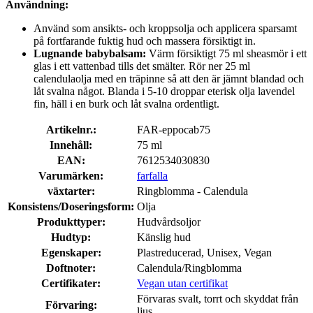
Användning:
Använd som ansikts- och kroppsolja och applicera sparsamt
på fortfarande fuktig hud och massera försiktigt in.
Lugnande babybalsam:
Värm försiktigt 75 ml sheasmör i ett
glas i ett vattenbad tills det smälter. Rör ner 25 ml
calendulaolja med en träpinne så att den är jämnt blandad och
låt svalna något. Blanda i 5-10 droppar eterisk olja lavendel
fin, häll i en burk och låt svalna ordentligt.
Artikelnr.:
FAR-eppocab75
Innehåll:
75 ml
EAN:
7612534030830
Varumärken:
farfalla
växtarter:
Ringblomma - Calendula
Konsistens/Doseringsform:
Olja
Produkttyper:
Hudvårdsoljor
Hudtyp:
Känslig hud
Egenskaper:
Plastreducerad, Unisex, Vegan
Doftnoter:
Calendula/Ringblomma
Certifikater:
Vegan utan certifikat
Förvaras svalt, torrt och skyddat från
Förvaring:
ljus