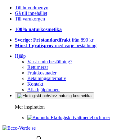
Till huvudmenyn
Gå till innehållet
Till varukorgen
100% naturkosmetika
Sverige: Fri standardfrakt
från 890 kr
Minst 1 gratisprov
med varje beställning
Hjälp
Var är min beställning?
Returnerar
Fraktkostnader
Betalningsalternativ
Kontakt
Alla hjälpämnen
Mer inspiration
Ekologiskt tvättmedel och mer